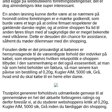
altid kigge på webbutikkens forretningsbetingelser, det er
dog almindeligvis ikke super interessant.
En anden løsning kunne derfor være at se nærmere på
hvorvidt online forretningen er e-mærke godkendt, som
burde være et tegn på at online firmaet respekterer de
gældende danske regler, og at online shoppen fra tid til
anden føres tilsyn med af sagkyndige der er meget bekendte
med vilkårene. Dette er desuden din chance for assistance,
såfremt du møder dilemmaer med din shopping.
Foruden dette er det prisværdigt at køberen er
hensynstagende til de væsentligste forhold der indvirker på
købet, som eksempelvis hvilken returpolitik e-shoppen
tilbyder. I den sammenhæng er det også essesentielt, at man
når som helst beholder sin faktura, så man senere kan
påvise sin bestilling af 0,20g, Kugler AIM, 5000 stk, Grå,
hvad end du skal købe til en herre eller dame.
Trustpilot genererer forholdsvis udmærkede genveje til at
gennemstøve en hel del aktuelle forbrugeres ratings og
derfor foreslår vi, at du studerer webshoppens kritik af 0,20g,
Kugler AIM, 5000 stk, Grå inden du færdiggør din shopping.