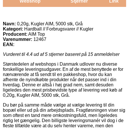
Webshop
Stjerner
Link
Navn:
0,20g, Kugler AIM, 5000 stk, Grå
Kategori:
Hardball // Forbrugsvarer // Kugler
Producent:
AIM Top
Varenummer:
12467
EAN:
Vurderet til
4.4
ud af 5 stjerner baseret på
15
anmeldelser
Størstedelen af webshops i Danmark udlover nu diverse
forskellige leveringsudgaver. En af de mest benyttede er for
nærværende at få sendt til en pakkeshop, hvor du kan
afhente de nyindkøbte produkter når det passer ind i din
hverdag. Denne er altså i høj grad nem, samt desuden
ligeledes den mest prisbevidste type af levering ved køb af
0,20g, Kugler AIM, 5000 stk, Grå.
Du bør på samme måde vælge at vælge levering til din
bopæl eller ud på din arbejdsplads. Fragtløsningen viser sig
som oftest en tand mere omkostningsfuld, men ligeledes
rigtig let gængelig. Den billigste leveringsmanér vil dog i de
fleste tilfælde være at du selv henter varerne, men den