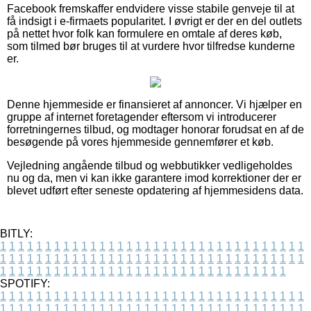
Facebook fremskaffer endvidere visse stabile genveje til at
få indsigt i e-firmaets popularitet. I øvrigt er der en del outlets
på nettet hvor folk kan formulere en omtale af deres køb,
som tilmed bør bruges til at vurdere hvor tilfredse kunderne
er.
Denne hjemmeside er finansieret af annoncer. Vi hjælper en
gruppe af internet foretagender eftersom vi introducerer
forretningernes tilbud, og modtager honorar forudsat en af de
besøgende på vores hjemmeside gennemfører et køb.
Vejledning angående tilbud og webbutikker vedligeholdes
nu og da, men vi kan ikke garantere imod korrektioner der er
blevet udført efter seneste opdatering af hjemmesidens data.
BITLY:
1
1
1
1
1
1
1
1
1
1
1
1
1
1
1
1
1
1
1
1
1
1
1
1
1
1
1
1
1
1
1
1
1
1
1
1
1
1
1
1
1
1
1
1
1
1
1
1
1
1
1
1
1
1
1
1
1
1
1
1
1
1
1
1
1
1
1
1
1
1
1
1
1
1
1
1
1
1
1
1
1
1
1
1
1
1
1
1
1
1
1
1
1
1
1
1
1
1
1
1
SPOTIFY:
1
1
1
1
1
1
1
1
1
1
1
1
1
1
1
1
1
1
1
1
1
1
1
1
1
1
1
1
1
1
1
1
1
1
1
1
1
1
1
1
1
1
1
1
1
1
1
1
1
1
1
1
1
1
1
1
1
1
1
1
1
1
1
1
1
1
1
1