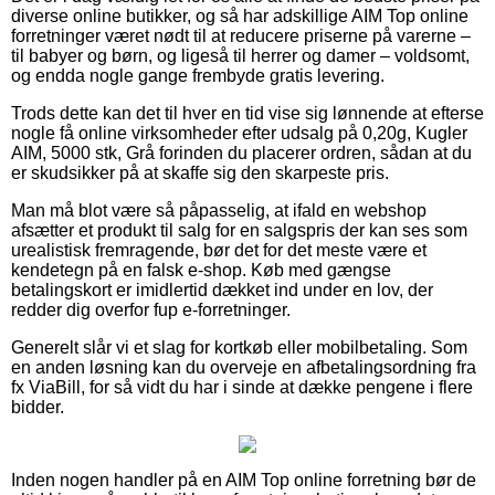
diverse online butikker, og så har adskillige AIM Top online
forretninger været nødt til at reducere priserne på varerne –
til babyer og børn, og ligeså til herrer og damer – voldsomt,
og endda nogle gange frembyde gratis levering.
Trods dette kan det til hver en tid vise sig lønnende at efterse
nogle få online virksomheder efter udsalg på 0,20g, Kugler
AIM, 5000 stk, Grå forinden du placerer ordren, sådan at du
er skudsikker på at skaffe sig den skarpeste pris.
Man må blot være så påpasselig, at ifald en webshop
afsætter et produkt til salg for en salgspris der kan ses som
urealistisk fremragende, bør det for det meste være et
kendetegn på en falsk e-shop. Køb med gængse
betalingskort er imidlertid dækket ind under en lov, der
redder dig overfor fup e-forretninger.
Generelt slår vi et slag for kortkøb eller mobilbetaling. Som
en anden løsning kan du overveje en afbetalingsordning fra
fx ViaBill, for så vidt du har i sinde at dække pengene i flere
bidder.
Inden nogen handler på en AIM Top online forretning bør de