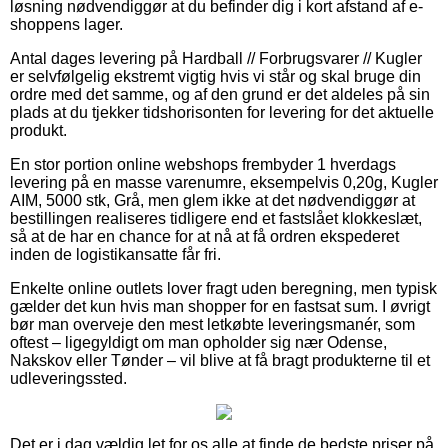
løsning nødvendiggør at du befinder dig i kort afstand af e-
shoppens lager.
Antal dages levering på Hardball // Forbrugsvarer // Kugler
er selvfølgelig ekstremt vigtig hvis vi står og skal bruge din
ordre med det samme, og af den grund er det aldeles på sin
plads at du tjekker tidshorisonten for levering for det aktuelle
produkt.
En stor portion online webshops frembyder 1 hverdags
levering på en masse varenumre, eksempelvis 0,20g, Kugler
AIM, 5000 stk, Grå, men glem ikke at det nødvendiggør at
bestillingen realiseres tidligere end et fastslået klokkeslæt,
så at de har en chance for at nå at få ordren ekspederet
inden de logistikansatte får fri.
Enkelte online outlets lover fragt uden beregning, men typisk
gælder det kun hvis man shopper for en fastsat sum. I øvrigt
bør man overveje den mest letkøbte leveringsmanér, som
oftest – ligegyldigt om man opholder sig nær Odense,
Nakskov eller Tønder – vil blive at få bragt produkterne til et
udleveringssted.
Det er i dag vældig let for os alle at finde de bedste priser på