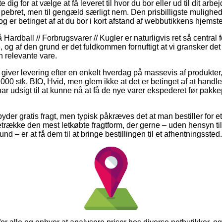
e dig for at vælge at få leveret til hvor du bor eller ud til dit arb
 pebret, men til gengæld særligt nem. Den prisbilligste mulighed f
g er betinget af at du bor i kort afstand af webbutikkens hjemst
ardball // Forbrugsvarer // Kugler er naturligvis ret så centra
, og af den grund er det fuldkommen fornuftigt at vi gransker det
n relevante vare.
 giver levering efter en enkelt hverdag på massevis af produkte
2000 stk, BIO, Hvid, men glem ikke at det er betinget af at han
e har udsigt til at kunne nå at få de nye varer ekspederet før pakk
embyder gratis fragt, men typisk påkræves det at man bestiller for 
etrække den mest letkøbte fragtform, der gerne – uden hensyn ti
nd – er at få dem til at bringe bestillingen til et afhentningssted.