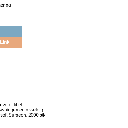
mer og
Link
veret til et
Løsningen er jo vældig
rsoft Surgeon, 2000 stk,