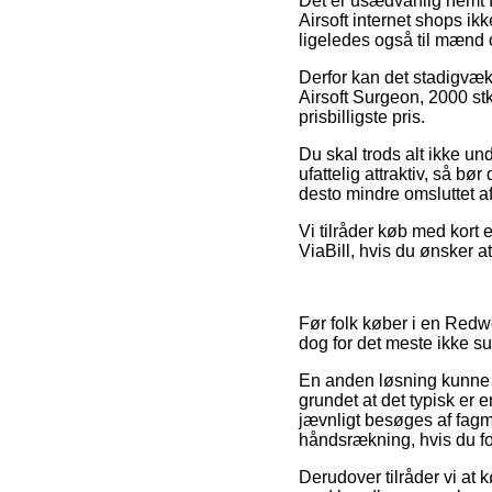
Det er usædvanlig nemt fo
Airsoft internet shops ik
ligeledes også til mænd o
Derfor kan det stadigvæk 
Airsoft Surgeon, 2000 stk
prisbilligste pris.
Du skal trods alt ikke un
ufattelig attraktiv, så bø
desto mindre omsluttet a
Vi tilråder køb med kort 
ViaBill, hvis du ønsker 
Før folk køber i en Redwo
dog for det meste ikke su
En anden løsning kunne
grundet at det typisk er
jævnligt besøges af fagm
håndsrækning, hvis du fo
Derudover tilråder vi at