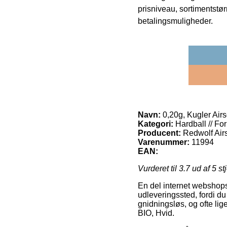
prisniveau, sortimentstø
betalingsmuligheder.
Navn:
0,20g, Kugler Airs
Kategori:
Hardball // For
Producent:
Redwolf Airs
Varenummer:
11994
EAN:
Vurderet til
3.7
ud af 5 st
En del internet webshops y
udleveringssted, fordi d
gnidningsløs, og ofte lig
BIO, Hvid.