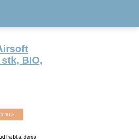
Airsoft
stk, BIO,
b nu »
 fra bl.a. deres