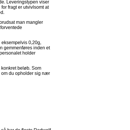
ejde. Leveringstypen viser
or fragt er utvivlsomt at
ed.
l forudsat man mangler
 forventede
r, eksempelvis 0,20g,
dlen gemmenføres inden et
epersonalet holder
et konkret beløb. Som
l om du opholder sig nær