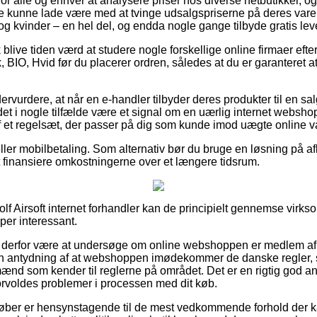
r alle og enhver at analysere priser hos diverse netbutikker, og
ke kunne lade være med at tvinge udsalgspriserne på deres varer
g kvinder – en hel del, og endda nogle gange tilbyde gratis lev
blive tiden værd at studere nogle forskellige online firmaer efte
, BIO, Hvid før du placerer ordren, således at du er garanteret 
dervurdere, at når en e-handler tilbyder deres produkter til en sa
r det i nogle tilfælde være et signal om en uærlig internet websho
f et regelsæt, der passer på dig som kunde imod uægte online 
eller mobilbetaling. Som alternativ bør du bruge en løsning på a
at finansiere omkostningerne over et længere tidsrum.
lf Airsoft internet forhandler kan de principielt gennemse virks
per interessant.
 derfor være at undersøge om online webshoppen er medlem af
 en antydning af at webshoppen imødekommer de danske regler, 
ænd som kender til reglerne på området. Det er en rigtig god anl
rvoldes problemer i processen med dit køb.
 køber er hensynstagende til de mest vedkommende forhold der kan