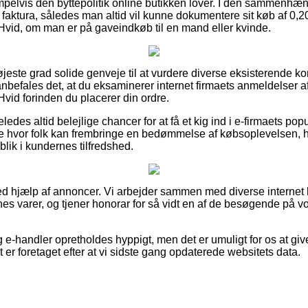
lvis den byttepolitik online butikken lover. I den sammenhæng
faktura, således man altid vil kunne dokumentere sit køb af 0,20
Hvid, om man er på gaveindkøb til en mand eller kvinde.
højeste grad solide genveje til at vurdere diverse eksisterende 
befales det, at du eksaminerer internet firmaets anmeldelser af
vid forinden du placerer din ordre.
edes altid belejlige chancer for at få et kig ind i e-firmaets popul
e hvor folk kan frembringe en bedømmelse af købsoplevelsen, h
ndblik i kundernes tilfredshed.
ved hjælp af annoncer. Vi arbejder sammen med diverse internet 
nes varer, og tjener honorar for så vidt en af de besøgende på v
e-handler opretholdes hyppigt, men det er umuligt for os at giv
t er foretaget efter at vi sidste gang opdaterede websitets data.