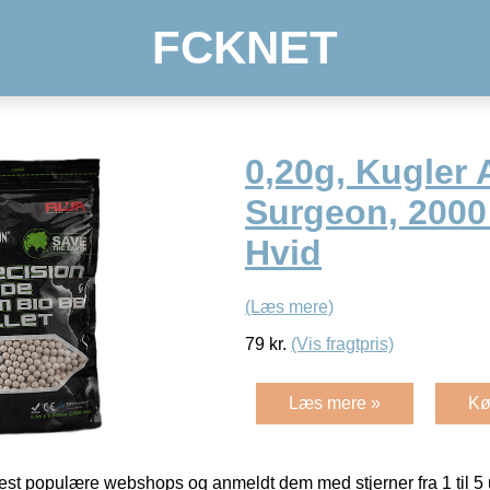
FCKNET
0,20g, Kugler 
Surgeon, 2000 
Hvid
(Læs mere)
79
kr.
(Vis fragtpris)
Læs mere »
Kø
t populære webshops og anmeldt dem med stjerner fra 1 til 5 ud