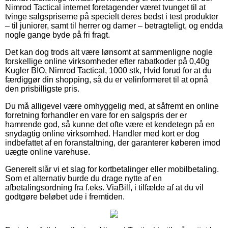
Nimrod Tactical internet foretagender været tvunget til at
tvinge salgspriserne på specielt deres bedst i test produkter
– til juniorer, samt til herrer og damer – betragteligt, og endda
nogle gange byde på fri fragt.
Det kan dog trods alt være lønsomt at sammenligne nogle
forskellige online virksomheder efter rabatkoder på 0,40g
Kugler BIO, Nimrod Tactical, 1000 stk, Hvid forud for at du
færdiggør din shopping, så du er velinformeret til at opnå
den prisbilligste pris.
Du må alligevel være omhyggelig med, at såfremt en online
forretning forhandler en vare for en salgspris der er
hamrende god, så kunne det ofte være et kendetegn på en
snydagtig online virksomhed. Handler med kort er dog
indbefattet af en foranstaltning, der garanterer køberen imod
uægte online varehuse.
Generelt slår vi et slag for kortbetalinger eller mobilbetaling.
Som et alternativ burde du drage nytte af en
afbetalingsordning fra f.eks. ViaBill, i tilfælde af at du vil
godtgøre beløbet ude i fremtiden.