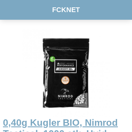
FCKNET
0,40g Kugler BIO, Nimrod