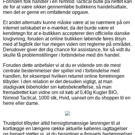
Forinden folk handler i en Nimrod Tactical butik på nettet kan
de for at være sikker gennemløbe butikkens handelsaftale,
men det er gerne en omfattende opgave.
Et andet alternativ kunne måske være at se nærmere på om
internet selskabet er e-mærket, da det burde være et
kendetegn for at e-butikken accepterer den officielle danske
lovgivning, foruden at online butikken løbende føres tilsyn
med af fagfolk der har megen viden om reglerne på området.
Derudover giver det dig chance for assistance, for så vidt du
skulle få problemstillinger i forbindelse med din handel.
Foruden dette anbefaler vi at du er vidende om de mest
centrale bestemmelser der spiller ind i forbindelse med
handlen, for eksempel hvilken returret online forretningen
tilbyder. I den relation er det desuden vigtigt, at man
stadigvæk bibeholder sin købsbekræftelse, så man
fremadrettet kan vidne om sit køb af 0,40g Kugler BIO,
Nimrod Tactical, 1000 stk, Hvid, uanset om du shopper til en
herre eller dame.
Trustpilot tilbyder altid hensigtsmæssige løsninger til at
kortlægge en længere række aktuelle køberes iagttagelser
og herved støtter vi, at du besigtiger e-firmaets bedømmelser