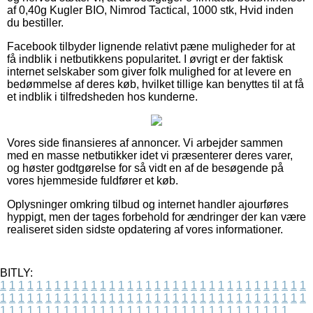
af 0,40g Kugler BIO, Nimrod Tactical, 1000 stk, Hvid inden
du bestiller.
Facebook tilbyder lignende relativt pæne muligheder for at
få indblik i netbutikkens popularitet. I øvrigt er der faktisk
internet selskaber som giver folk mulighed for at levere en
bedømmelse af deres køb, hvilket tillige kan benyttes til at få
et indblik i tilfredsheden hos kunderne.
Vores side finansieres af annoncer. Vi arbejder sammen
med en masse netbutikker idet vi præsenterer deres varer,
og høster godtgørelse for så vidt en af de besøgende på
vores hjemmeside fuldfører et køb.
Oplysninger omkring tilbud og internet handler ajourføres
hyppigt, men der tages forbehold for ændringer der kan være
realiseret siden sidste opdatering af vores informationer.
BITLY:
1
1
1
1
1
1
1
1
1
1
1
1
1
1
1
1
1
1
1
1
1
1
1
1
1
1
1
1
1
1
1
1
1
1
1
1
1
1
1
1
1
1
1
1
1
1
1
1
1
1
1
1
1
1
1
1
1
1
1
1
1
1
1
1
1
1
1
1
1
1
1
1
1
1
1
1
1
1
1
1
1
1
1
1
1
1
1
1
1
1
1
1
1
1
1
1
1
1
1
1