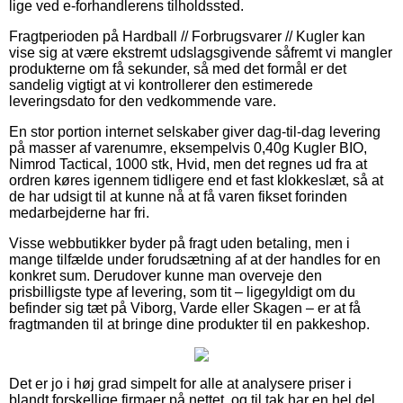
lige ved e-forhandlerens tilholdssted.
Fragtperioden på Hardball // Forbrugsvarer // Kugler kan
vise sig at være ekstremt udslagsgivende såfremt vi mangler
produkterne om få sekunder, så med det formål er det
sandelig vigtigt at vi kontrollerer den estimerede
leveringsdato for den vedkommende vare.
En stor portion internet selskaber giver dag-til-dag levering
på masser af varenumre, eksempelvis 0,40g Kugler BIO,
Nimrod Tactical, 1000 stk, Hvid, men det regnes ud fra at
ordren køres igennem tidligere end et fast klokkeslæt, så at
de har udsigt til at kunne nå at få varen fikset forinden
medarbejderne har fri.
Visse webbutikker byder på fragt uden betaling, men i
mange tilfælde under forudsætning af at der handles for en
konkret sum. Derudover kunne man overveje den
prisbilligste type af levering, som tit – ligegyldigt om du
befinder sig tæt på Viborg, Varde eller Skagen – er at få
fragtmanden til at bringe dine produkter til en pakkeshop.
Det er jo i høj grad simpelt for alle at analysere priser i
blandt forskellige firmaer på nettet, og til tak har en hel del