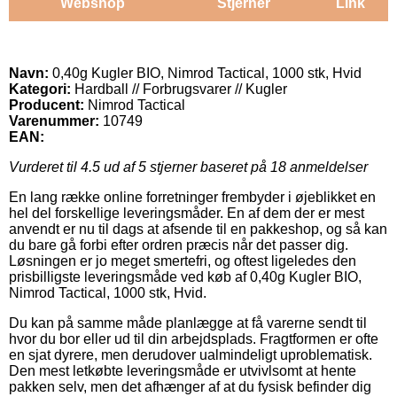
Webshop
Stjerner
Link
Navn:
0,40g Kugler BIO, Nimrod Tactical, 1000 stk, Hvid
Kategori:
Hardball // Forbrugsvarer // Kugler
Producent:
Nimrod Tactical
Varenummer:
10749
EAN:
Vurderet til
4.5
ud af 5 stjerner baseret på
18
anmeldelser
En lang række online forretninger frembyder i øjeblikket en
hel del forskellige leveringsmåder. En af dem der er mest
anvendt er nu til dags at afsende til en pakkeshop, og så kan
du bare gå forbi efter ordren præcis når det passer dig.
Løsningen er jo meget smertefri, og oftest ligeledes den
prisbilligste leveringsmåde ved køb af 0,40g Kugler BIO,
Nimrod Tactical, 1000 stk, Hvid.
Du kan på samme måde planlægge at få varerne sendt til
hvor du bor eller ud til din arbejdsplads. Fragtformen er ofte
en sjat dyrere, men derudover ualmindeligt uproblematisk.
Den mest letkøbte leveringsmåde er utvivlsomt at hente
pakken selv, men det afhænger af at du fysisk befinder dig