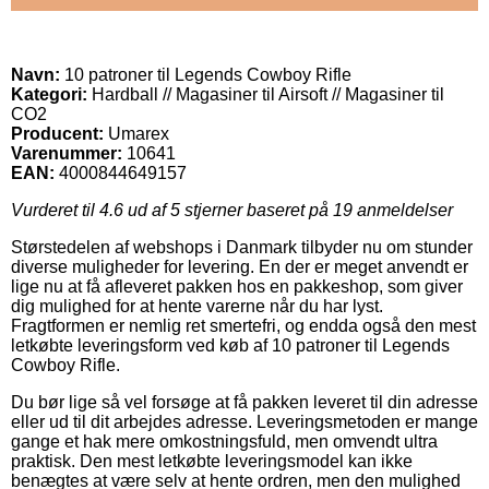
Navn:
10 patroner til Legends Cowboy Rifle
Kategori:
Hardball // Magasiner til Airsoft // Magasiner til
CO2
Producent:
Umarex
Varenummer:
10641
EAN:
4000844649157
Vurderet til
4.6
ud af 5 stjerner baseret på
19
anmeldelser
Størstedelen af webshops i Danmark tilbyder nu om stunder
diverse muligheder for levering. En der er meget anvendt er
lige nu at få afleveret pakken hos en pakkeshop, som giver
dig mulighed for at hente varerne når du har lyst.
Fragtformen er nemlig ret smertefri, og endda også den mest
letkøbte leveringsform ved køb af 10 patroner til Legends
Cowboy Rifle.
Du bør lige så vel forsøge at få pakken leveret til din adresse
eller ud til dit arbejdes adresse. Leveringsmetoden er mange
gange et hak mere omkostningsfuld, men omvendt ultra
praktisk. Den mest letkøbte leveringsmodel kan ikke
benægtes at være selv at hente ordren, men den mulighed