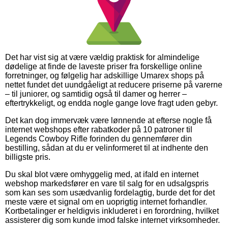
Det har vist sig at være vældig praktisk for almindelige
dødelige at finde de laveste priser fra forskellige online
forretninger, og følgelig har adskillige Umarex shops på
nettet fundet det uundgåeligt at reducere priserne på varerne
– til juniorer, og samtidig også til damer og herrer –
eftertrykkeligt, og endda nogle gange love fragt uden gebyr.
Det kan dog immervæk være lønnende at efterse nogle få
internet webshops efter rabatkoder på 10 patroner til
Legends Cowboy Rifle forinden du gennemfører din
bestilling, sådan at du er velinformeret til at indhente den
billigste pris.
Du skal blot være omhyggelig med, at ifald en internet
webshop markedsfører en vare til salg for en udsalgspris
som kan ses som usædvanlig fordelagtig, burde det for det
meste være et signal om en uoprigtig internet forhandler.
Kortbetalinger er heldigvis inkluderet i en forordning, hvilket
assisterer dig som kunde imod falske internet virksomheder.