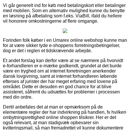
Vi går generelt ind for køb med betalingskort eller betalinger
med mobilen. Som en alternativ mulighed kunne du benytte
en løsning på afbetaling som f.eks. ViaBill, ifald du hellere
vil honorere omkostningerne af flere omgange.
Forinden folk køber i en Umarex online webshop kunne man
for at være sikker tyde e-shoppens forretningsbetingelser,
dog er det i reglen et tidskrævende arbejde.
Et andet forslag kan derfor være at se nærmere på hvorvidt
e-forhandleren er e-mærke godkendt, grundet at det burde
være en tryghed om at internet forretningen anerkender
dansk lovgivning, samt at internet forhandleren løbende
efterses af jurister der har meget erfaring med lovene på
området. Dette er desuden en god chance for at blive
assisteret, såfremt du udsættes for problemer i processen
med din ordre.
Dertil anbefales det at man er opmærksom på de
elementære regler der har indvirkning på handlen, fx hvilken
ombytningsrettighed online shoppen tilsikrer. Her er det
også relevant, at man stadigvæk opbevarer sin
kvitteringsmail, så man fremadrettet vil kunne dokumentere