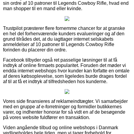
sin ordre af 10 patroner til Legends Cowboy Rifle, hvad end
man shopper til en mand eller kvinde.
Trustpilot præsterer flere fornemme chancer for at granske
en hel del forhenværende kunders evalueringer og af den
grund tilrådes det, at du iagttager internet selskabets
anmeldelser af 10 patroner til Legends Cowboy Rifle
forinden du placerer din ordre.
Facebook tilbyder også ret passelige løsninger til at få
indtryk af online firmaets popularitet. Foruden det møder vi
endda internet webshops hvor kunder kan forfatte en omtale
af deres købsoplevelse, som ligeledes burde drages fordel
af til at få et indtryk af tilfredsheden hos kunderne.
Vores side finansieres af reklameindtægter. Vi samarbejder
med en gruppe af e-forretninger og formidler butikkernes
varer, og indhenter honorar for så vidt en af de besøgende
på vores website fuldfører en transaktion.
Viden angående tilbud og online webshops i Danmark
vedligeholdes hele tiden, men vi tager forbehold for