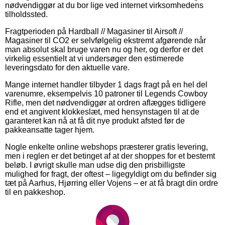
nødvendiggør at du bor lige ved internet virksomhedens
tilholdssted.
Fragtperioden på Hardball // Magasiner til Airsoft //
Magasiner til CO2 er selvfølgelig ekstremt afgørende når
man absolut skal bruge varen nu og her, og derfor er det
virkelig essentielt at vi undersøger den estimerede
leveringsdato for den aktuelle vare.
Mange internet handler tilbyder 1 dags fragt på en hel del
varenumre, eksempelvis 10 patroner til Legends Cowboy
Rifle, men det nødvendiggør at ordren aflægges tidligere
end et angivent klokkeslæt, med hensynstagen til at de
garanteret kan nå at få dit nye produkt afsted før de
pakkeansatte tager hjem.
Nogle enkelte online webshops præsterer gratis levering,
men i reglen er det betinget af at der shoppes for et bestemt
beløb. I øvrigt skulle man udse dig den prisbilligste
mulighed for fragt, der oftest – ligegyldigt om du befinder sig
tæt på Aarhus, Hjørring eller Vojens – er at få bragt din ordre
til en pakkeshop.