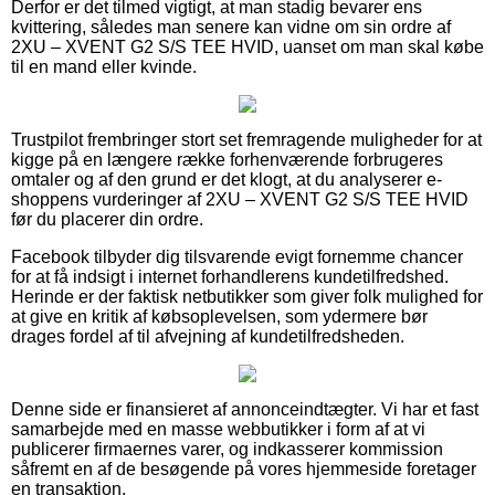
Derfor er det tilmed vigtigt, at man stadig bevarer ens
kvittering, således man senere kan vidne om sin ordre af
2XU – XVENT G2 S/S TEE HVID, uanset om man skal købe
til en mand eller kvinde.
Trustpilot frembringer stort set fremragende muligheder for at
kigge på en længere række forhenværende forbrugeres
omtaler og af den grund er det klogt, at du analyserer e-
shoppens vurderinger af 2XU – XVENT G2 S/S TEE HVID
før du placerer din ordre.
Facebook tilbyder dig tilsvarende evigt fornemme chancer
for at få indsigt i internet forhandlerens kundetilfredshed.
Herinde er der faktisk netbutikker som giver folk mulighed for
at give en kritik af købsoplevelsen, som ydermere bør
drages fordel af til afvejning af kundetilfredsheden.
Denne side er finansieret af annonceindtægter. Vi har et fast
samarbejde med en masse webbutikker i form af at vi
publicerer firmaernes varer, og indkasserer kommission
såfremt en af de besøgende på vores hjemmeside foretager
en transaktion.