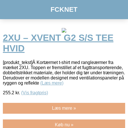
FCKNET
2XU – XVENT G2 S/S TEE
HVID
[produkt_tekst]Â Kortærmet t-shirt med rangleærmer fra
mærket 2XU. Toppen er fremstillet af et fugttransporterende,
dobbeltstrikket materiale, der holder dig tør under træningen.
Derudover er modellen designet med ventilationspaneler på
ryggen og reflekte
(Læs mere)
255.2
kr.
(Vis fragtpris)
Læs mere »
Køb nu »