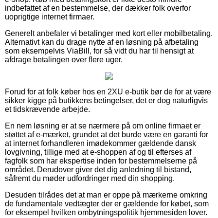
indbefattet af en bestemmelse, der dækker folk overfor
uoprigtige internet firmaer.
Generelt anbefaler vi betalinger med kort eller mobilbetaling.
Alternativt kan du drage nytte af en løsning på afbetaling
som eksempelvis ViaBill, for så vidt du har til hensigt at
afdrage betalingen over flere uger.
Forud for at folk køber hos en 2XU e-butik bør de for at være
sikker kigge på butikkens betingelser, det er dog naturligvis
et tidskrævende arbejde.
En nem løsning er at se nærmere på om online firmaet er
støttet af e-mærket, grundet at det burde være en garanti for
at internet forhandleren imødekommer gældende dansk
lovgivning, tillige med at e-shoppen af og til efterses af
fagfolk som har ekspertise inden for bestemmelserne på
området. Derudover giver det dig anledning til bistand,
såfremt du møder udfordringer med din shopping.
Desuden tilrådes det at man er oppe på mærkerne omkring
de fundamentale vedtægter der er gældende for købet, som
for eksempel hvilken ombytningspolitik hjemmesiden lover.