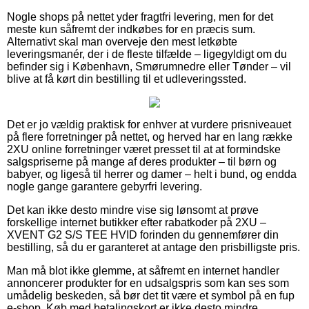
Nogle shops på nettet yder fragtfri levering, men for det
meste kun såfremt der indkøbes for en præcis sum.
Alternativt skal man overveje den mest letkøbte
leveringsmanér, der i de fleste tilfælde – ligegyldigt om du
befinder sig i København, Smørumnedre eller Tønder – vil
blive at få kørt din bestilling til et udleveringssted.
Det er jo vældig praktisk for enhver at vurdere prisniveauet
på flere forretninger på nettet, og herved har en lang række
2XU online forretninger været presset til at at formindske
salgspriserne på mange af deres produkter – til børn og
babyer, og ligeså til herrer og damer – helt i bund, og endda
nogle gange garantere gebyrfri levering.
Det kan ikke desto mindre vise sig lønsomt at prøve
forskellige internet butikker efter rabatkoder på 2XU –
XVENT G2 S/S TEE HVID forinden du gennemfører din
bestilling, så du er garanteret at antage den prisbilligste pris.
Man må blot ikke glemme, at såfremt en internet handler
annoncerer produkter for en udsalgspris som kan ses som
umådelig beskeden, så bør det tit være et symbol på en fup
e-shop. Køb med betalingskort er ikke desto mindre