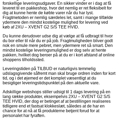
forskellige leveringsudgaver. En sikker vinder er i dag at få
leveret til en pakkeshop, hvor det nemlig er ret fleksibelt for
dig at kunne hente de købte varer når du har lyst.
Fragtmetoden er nemlig særdeles let, samt i mange tilfælde
ydermere den mindst kostelige mulighed for levering ved
køb af 2XU – XVENT G2 S/S TEE HVID.
Du kunne derudover udse dig at vælge at få udbragt til hvor
du bor eller til når du er på job. Fragtmuligheden bliver godt
nok en smule mere pebret, men ydermere ret så smart. Den
mindst kostelige leveringsmulighed er dog selv at hente
pakken, hvilket dog beroer på at du er i kort afstand af online
shoppens tilholdssted.
Leveringstiden på TILBUD er naturligvis temmelig
udslagsgivende såfremt man skal bruge ordren inden for kort
tid, og i det øjemed er det komplet væsentligt at du
besigtiger leveringstidspunktet på den aktuelle vare.
Adskillige webshops stiller udsigt til 1 dags levering på en
lang række produkter, eksempelvis 2XU – XVENT G2 S/S
TEE HVID, der dog er betinget af at bestillingen realiseres
tidligere end et fastsat klokkeslæt, således at de har en
chance for at nå at få produkterne betjent forud for at
personalet har fyraften.