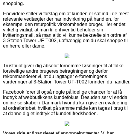
shopping.
Endvidere stiller vi forslag om at kunden er sat ind i de mest
relevante vedtægter der har indvirkning på handlen, for
eksempel den returpolitik virksomheden bruger. Her er det
virkelig vigtigt, at man til enhver tid beholder sin
kvitteringsmail, så man altid vil kunne bekræfte sin ordre af
3-Station Tower UF-T002, uafhængig om du skal shoppe til
en herre eller dame.
Trustpilot giver dig absolut fornemme løsninger til at tolke
forskellige andre brugeres betragtninger og derfor
rekommanderer vi, at du iagttager e-forretningens
vurderinger af 3-Station Tower UF-T002 forinden du handler.
Facebook fører til også nogle pålidelige chancer for at få
indtryk af webbutikkens kundefokus. Desuden ser vi endda
online selskaber i Danmark hvor du kan give en evaluering
af ordreforløbet, hvilket på samme måde kan tages i brug til
at danne dig et indtryk af kundetilfredsheden.
Vores side er finansieret af annonceindtægter. Vi har