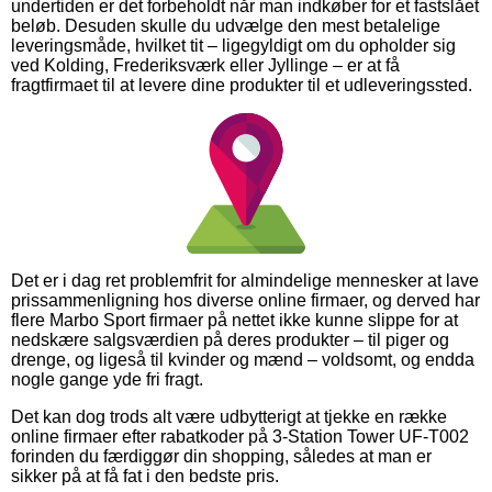
undertiden er det forbeholdt når man indkøber for et fastslået
beløb. Desuden skulle du udvælge den mest betalelige
leveringsmåde, hvilket tit – ligegyldigt om du opholder sig
ved Kolding, Frederiksværk eller Jyllinge – er at få
fragtfirmaet til at levere dine produkter til et udleveringssted.
Det er i dag ret problemfrit for almindelige mennesker at lave
prissammenligning hos diverse online firmaer, og derved har
flere Marbo Sport firmaer på nettet ikke kunne slippe for at
nedskære salgsværdien på deres produkter – til piger og
drenge, og ligeså til kvinder og mænd – voldsomt, og endda
nogle gange yde fri fragt.
Det kan dog trods alt være udbytterigt at tjekke en række
online firmaer efter rabatkoder på 3-Station Tower UF-T002
forinden du færdiggør din shopping, således at man er
sikker på at få fat i den bedste pris.