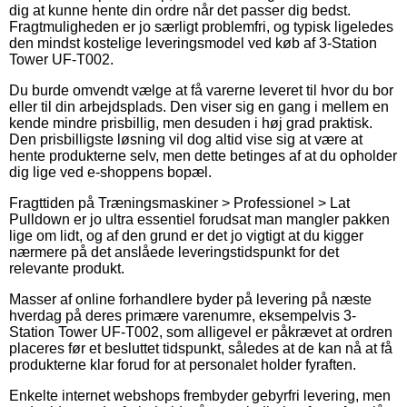
dig at kunne hente din ordre når det passer dig bedst.
Fragtmuligheden er jo særligt problemfri, og typisk ligeledes
den mindst kostelige leveringsmodel ved køb af 3-Station
Tower UF-T002.
Du burde omvendt vælge at få varerne leveret til hvor du bor
eller til din arbejdsplads. Den viser sig en gang i mellem en
kende mindre prisbillig, men desuden i høj grad praktisk.
Den prisbilligste løsning vil dog altid vise sig at være at
hente produkterne selv, men dette betinges af at du opholder
dig lige ved e-shoppens bopæl.
Fragttiden på Træningsmaskiner > Professionel > Lat
Pulldown er jo ultra essentiel forudsat man mangler pakken
lige om lidt, og af den grund er det jo vigtigt at du kigger
nærmere på det anslåede leveringstidspunkt for det
relevante produkt.
Masser af online forhandlere byder på levering på næste
hverdag på deres primære varenumre, eksempelvis 3-
Station Tower UF-T002, som alligevel er påkrævet at ordren
placeres før et besluttet tidspunkt, således at de kan nå at få
produkterne klar forud for at personalet holder fyraften.
Enkelte internet webshops frembyder gebyrfri levering, men