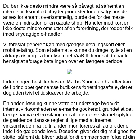
Du bør ikke desto mindre være så påvagt, at såfremt en
internet virksomhed tilbyder produkter for en salgspris der
anses for enormt overkommelig, burde det for det meste
være en indikator for en uægte shop. Handler med kort er
ikke desto mindre omsluttet af en forordning, der redder folk
imod snydagtige e-handler.
Vi foreslår generelt køb med gængse betalingskort eller
mobilbetaling. Som et alternativ kunne du drage nytte af en
afdragsløsning fra for eksempel ViaBill, forudsat du har til
hensigt at afdrage betalingen over en længere periode.
Inden nogen bestiller hos en Marbo Sport e-forhandler kan
de i princippet gennemse butikkens forretningsaftale, det er
dog uden tvivl et tidskrævende arbejde.
En anden løsning kunne være at undersøge hvorvidt
internet virksomheden er e-mærke godkendt, grundet at det
længe har været en sikring om at internet selskabet opfylder
de gældende danske regler, tillige med at internet
virksomheden fra tid til anden monitoreres af fagfolk der er
inde i de gældende love. Desuden giver det dig mulighed for
støtte, såfremt du bliver udsat for dilemmaer som følge af din