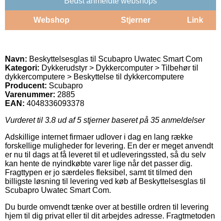
Bedst anmeldte webshops
Webshop
Stjerner
Link
Navn:
Beskyttelsesglas til Scubapro Uwatec Smart Com
Kategori:
Dykkerudstyr > Dykkercomputer > Tilbehør til
dykkercomputere > Beskyttelse til dykkercomputere
Producent:
Scubapro
Varenummer:
2885
EAN:
4048336093378
Vurderet til
3.8
ud af 5 stjerner baseret på
35
anmeldelser
Adskillige internet firmaer udlover i dag en lang række
forskellige muligheder for levering. En der er meget anvendt
er nu til dags at få leveret til et udleveringssted, så du selv
kan hente de nyindkøbte varer lige når det passer dig.
Fragttypen er jo særdeles fleksibel, samt tit tilmed den
billigste løsning til levering ved køb af Beskyttelsesglas til
Scubapro Uwatec Smart Com.
Du burde omvendt tænke over at bestille ordren til levering
hjem til dig privat eller til dit arbejdes adresse. Fragtmetoden