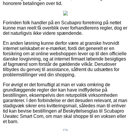
honorere betalingen over tid.
Forinden folk handler på en Scubapro forretning på nettet
kunne man reelt få overblik over forhandlerens regler, dog er
det naturligvis ikke videre spændende.
En anden løsning kunne derfor være at granske hvorvidt
internet selskabet er e-mærket, fordi det generelt er en
forsikring om at online webshoppen lever op til den officielle
danske lovgivning, og at internet firmaet løbende besigtiges
af fagmænd som forstår de gældende vilkår. Derudover
tilbydes du genvej til assistance, såfremt du udsættes for
problemstillinger ved din shopping.
For øvrigt er det fornuftigt at man er vaks omkring de
grundlæggende regler der kan have indflydelse på
bestillingen, eksempelvis den returpolitik virksomheden
garanterer. I den forbindelse er det desuden relevant, at man
stadigvæk sikrer ens kvitteringsmail, således man til enhver
tid kan bevise bestillingen af Beskyttelsesglas til Scubapro
Uwatec Smart Com, om man skal shoppe til en voksen eller
et barn.