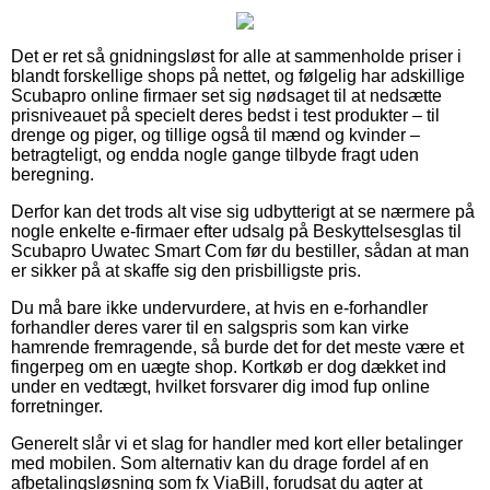
Det er ret så gnidningsløst for alle at sammenholde priser i
blandt forskellige shops på nettet, og følgelig har adskillige
Scubapro online firmaer set sig nødsaget til at nedsætte
prisniveauet på specielt deres bedst i test produkter – til
drenge og piger, og tillige også til mænd og kvinder –
betragteligt, og endda nogle gange tilbyde fragt uden
beregning.
Derfor kan det trods alt vise sig udbytterigt at se nærmere på
nogle enkelte e-firmaer efter udsalg på Beskyttelsesglas til
Scubapro Uwatec Smart Com før du bestiller, sådan at man
er sikker på at skaffe sig den prisbilligste pris.
Du må bare ikke undervurdere, at hvis en e-forhandler
forhandler deres varer til en salgspris som kan virke
hamrende fremragende, så burde det for det meste være et
fingerpeg om en uægte shop. Kortkøb er dog dækket ind
under en vedtægt, hvilket forsvarer dig imod fup online
forretninger.
Generelt slår vi et slag for handler med kort eller betalinger
med mobilen. Som alternativ kan du drage fordel af en
afbetalingsløsning som fx ViaBill, forudsat du agter at