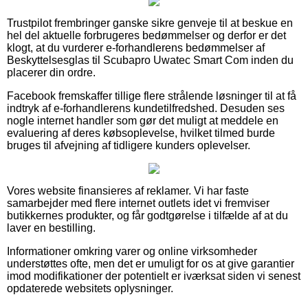
Trustpilot frembringer ganske sikre genveje til at beskue en
hel del aktuelle forbrugeres bedømmelser og derfor er det
klogt, at du vurderer e-forhandlerens bedømmelser af
Beskyttelsesglas til Scubapro Uwatec Smart Com inden du
placerer din ordre.
Facebook fremskaffer tillige flere strålende løsninger til at få
indtryk af e-forhandlerens kundetilfredshed. Desuden ses
nogle internet handler som gør det muligt at meddele en
evaluering af deres købsoplevelse, hvilket tilmed burde
bruges til afvejning af tidligere kunders oplevelser.
Vores website finansieres af reklamer. Vi har faste
samarbejder med flere internet outlets idet vi fremviser
butikkernes produkter, og får godtgørelse i tilfælde af at du
laver en bestilling.
Informationer omkring varer og online virksomheder
understøttes ofte, men det er umuligt for os at give garantier
imod modifikationer der potentielt er iværksat siden vi senest
opdaterede websitets oplysninger.