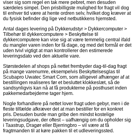
viser sig som regel en tak mere pebret, men desuden
særdeles simpel. Den prisbilligste mulighed for fragt vil dog
til enhver tid være at hente ordren selv, hvilket dog kræver at
du fysisk befinder dig lige ved netbutikkens hjemsted.
Antal dages levering på Dykkerudstyr > Dykkercomputer >
Tilbehør til dykkercomputere > Beskyttelse til
dykkercomputere kan vise sig at være temmelig central ifald
du mangler varen inden for få dage, og med det formål er det
uden tvivl vigtigt at man kontrollerer den estimerede
leveringsdato ved den aktuelle vare.
Størstedelen af shops på nettet frembyder dag-til-dag fragt
på mange varenumre, eksempelvis Beskyttelsesglas til
Scubapro Uwatec Smart Com, som alligevel afhænger af at
bestillingen realiseres før et besluttet klokkeslæt, så de
sandsynligvis kan nå at få produkterne på posthuset inden
pakkemedarbejderne tager hjem.
Nogle forhandlere på nettet lover fragt uden gebyr, men i de
fleste tilfælde afkræver det at man bestiller for en konkret
pris. Desuden burde man gribe den mindst kostelige
leveringsudgave, der oftest – uafhængig om du opholder sig
i Taastrup, Dragør eller Bjerringbro – vil være at få
fragtmanden til at køre pakken til et udleveringssted.