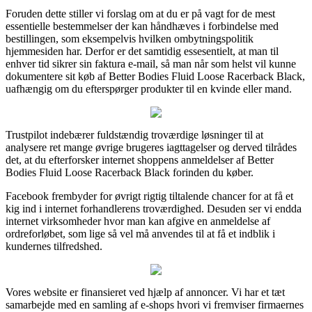
Foruden dette stiller vi forslag om at du er på vagt for de mest
essentielle bestemmelser der kan håndhæves i forbindelse med
bestillingen, som eksempelvis hvilken ombytningspolitik
hjemmesiden har. Derfor er det samtidig essesentielt, at man til
enhver tid sikrer sin faktura e-mail, så man når som helst vil kunne
dokumentere sit køb af Better Bodies Fluid Loose Racerback Black,
uafhængig om du efterspørger produkter til en kvinde eller mand.
Trustpilot indebærer fuldstændig troværdige løsninger til at
analysere ret mange øvrige brugeres iagttagelser og derved tilrådes
det, at du efterforsker internet shoppens anmeldelser af Better
Bodies Fluid Loose Racerback Black forinden du køber.
Facebook frembyder for øvrigt rigtig tiltalende chancer for at få et
kig ind i internet forhandlerens troværdighed. Desuden ser vi endda
internet virksomheder hvor man kan afgive en anmeldelse af
ordreforløbet, som lige så vel må anvendes til at få et indblik i
kundernes tilfredshed.
Vores website er finansieret ved hjælp af annoncer. Vi har et tæt
samarbejde med en samling af e-shops hvori vi fremviser firmaernes