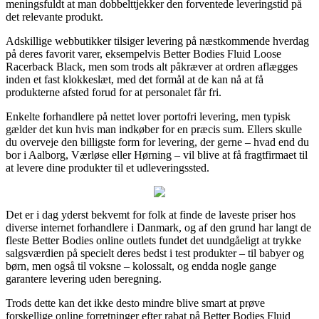
meningsfuldt at man dobbelttjekker den forventede leveringstid på
det relevante produkt.
Adskillige webbutikker tilsiger levering på næstkommende hverdag
på deres favorit varer, eksempelvis Better Bodies Fluid Loose
Racerback Black, men som trods alt påkræver at ordren aflægges
inden et fast klokkeslæt, med det formål at de kan nå at få
produkterne afsted forud for at personalet får fri.
Enkelte forhandlere på nettet lover portofri levering, men typisk
gælder det kun hvis man indkøber for en præcis sum. Ellers skulle
du overveje den billigste form for levering, der gerne – hvad end du
bor i Aalborg, Værløse eller Hørning – vil blive at få fragtfirmaet til
at levere dine produkter til et udleveringssted.
Det er i dag yderst bekvemt for folk at finde de laveste priser hos
diverse internet forhandlere i Danmark, og af den grund har langt de
fleste Better Bodies online outlets fundet det uundgåeligt at trykke
salgsværdien på specielt deres bedst i test produkter – til babyer og
børn, men også til voksne – kolossalt, og endda nogle gange
garantere levering uden beregning.
Trods dette kan det ikke desto mindre blive smart at prøve
forskellige online forretninger efter rabat på Better Bodies Fluid