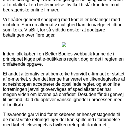
alt omfattet af en bestemmelse, hvilket bistår kunden imod
bedrageriske online firmaer.
Vi tilråder generelt shopping med kort eller betalinger med
mobilen. Som en alternativ mulighed kan du vælge et tilbud
som f.eks. ViaBill, for så vidt du ønsker at godtgøre
betalingen over flere uger.
Inden folk køber i en Better Bodies webbutik kunne de i
princippet kigge på e-butikkens regler, dog er det i reglen en
omfattende opgave.
Et andet alternativ er at bemærke hvorvidt e-firmaet er støttet
af e-mærket, siden det længe har været en tilkendegivelse af
at netshoppen accepterer de opstillede regler, og at online
forretningen jævnligt overvåges af specialister der har
megen viden om lovene på området. Desuden får du genvej
til bistand, ifald du oplever vanskeligheder i processen med
dit indkøb.
Tilsvarende går vi ind for at køberen er hensynstagende til
de mest vitale retningslinjer der kan spille ind i forbindelse
med købet, eksempelvis hvilken returpolitik internet