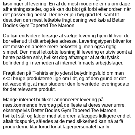
løsninger til levering. En af de mest moderne er nu om dage
afhentningssteder, og så kan du blot gå forbi efter ordren når
det passer dig bedst. Denne er jo i høj grad let, samt tit
desuden den mest letkøbte fragtløsning ved køb af Better
Bodies Gym Tapered Tee Maroon.
Du bør endvidere forsøge at vælge levering hjem til hvor du
bor eller ud til dit arbejdes adresse. Leveringstypen bliver for
det meste en anelse mere bekostelig, men også rigtig
simpel. Den mest letkøbte løsning til levering er utvivlsomt at
hente pakken selv, hvilket dog afhænger af at du fysisk
befinder dig i nærheden af internet firmaets arbejdslager.
Fragttiden på T-shirts er jo yderst betydningsfuld om man
skal bruge produkterne lige om lidt, og af den grund er det
ret væsentligt at man studerer den forventede leveringsdato
for det relevante produkt.
Mange internet butikker annoncerer levering på
næstkommende hverdag på de fleste af deres varenumre,
eksempelvis Better Bodies Gym Tapered Tee Maroon,
hvilket står og falder med at ordren aflægges tidligere end et
aftalt tidspunkt, således at de med sikkerhed kan nå at få
produkterne klar forud for at lagerpersonalet har fri.