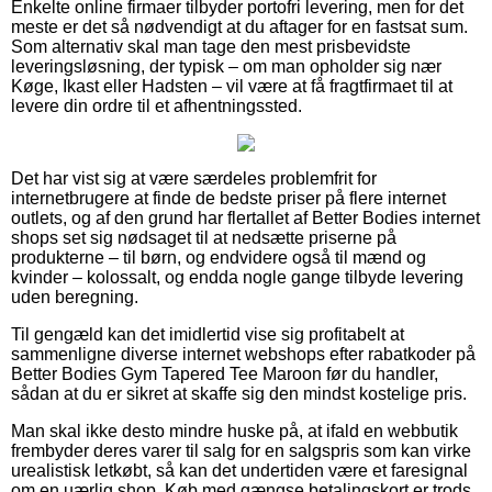
Enkelte online firmaer tilbyder portofri levering, men for det
meste er det så nødvendigt at du aftager for en fastsat sum.
Som alternativ skal man tage den mest prisbevidste
leveringsløsning, der typisk – om man opholder sig nær
Køge, Ikast eller Hadsten – vil være at få fragtfirmaet til at
levere din ordre til et afhentningssted.
Det har vist sig at være særdeles problemfrit for
internetbrugere at finde de bedste priser på flere internet
outlets, og af den grund har flertallet af Better Bodies internet
shops set sig nødsaget til at nedsætte priserne på
produkterne – til børn, og endvidere også til mænd og
kvinder – kolossalt, og endda nogle gange tilbyde levering
uden beregning.
Til gengæld kan det imidlertid vise sig profitabelt at
sammenligne diverse internet webshops efter rabatkoder på
Better Bodies Gym Tapered Tee Maroon før du handler,
sådan at du er sikret at skaffe sig den mindst kostelige pris.
Man skal ikke desto mindre huske på, at ifald en webbutik
frembyder deres varer til salg for en salgspris som kan virke
urealistisk letkøbt, så kan det undertiden være et faresignal
om en uærlig shop. Køb med gængse betalingskort er trods