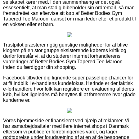
selskabet kører med. I den sammenhæng er det også
essesentielt, at man stadig bibeholder sin ordremail, så man
fremadrettet kan eftervise sit køb af Better Bodies Gym
Tapered Tee Maroon, uanset om man leder efter et produkt til
en voksen eller et barn.
Trustpilot præsterer rigtig gunstige muligheder for at blive
klogere på en stor gruppe eksisterende køberes kritik og
derfor foreslår vi, at du studerer internet forhandlerens
vurderinger af Better Bodies Gym Tapered Tee Maroon
inden du færdiggør din shopping.
Facebook tilbyder dig lignende super passelige chancer for
at få indblik i e-handlens kundefokus. Herinde er der faktisk
e-forhandlere hvor folk kan registrere en evaluering af deres
køb, hvilket ligeledes må benyttes til at fornemme hvor glade
kunderne er.
Vores hjemmeside er finansieret ved hjælp af reklamer. Vi
har samarbejdsaftaler med flere internet shops i Danmark
eftersom vi publicerer forretningernes varer, og tager
godtgørelse under forudsætning af at en af de besøgende