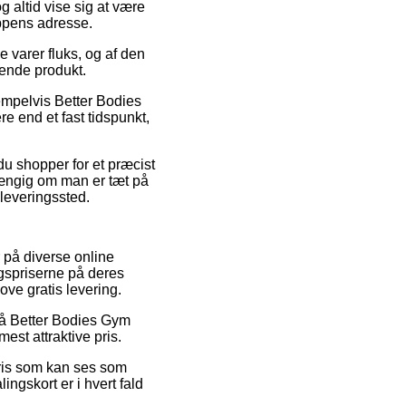
g altid vise sig at være
oppens adresse.
e varer fluks, og af den
mende produkt.
empelvis Better Bodies
e end et fast tidspunkt,
du shopper for et præcist
fhængig om man er tæt på
dleveringssted.
r på diverse online
lgspriserne på deres
ove gratis levering.
 på Better Bodies Gym
est attraktive pris.
 pris som kan ses som
ingskort er i hvert fald