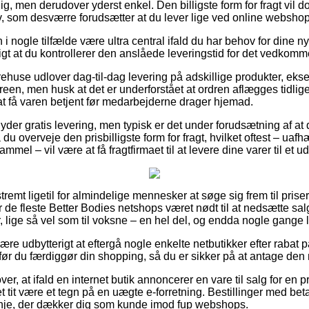
g, men derudover yderst enkel. Den billigste form for fragt vil do
v, som desværre forudsætter at du lever lige ved online websh
 i nogle tilfælde være ultra central ifald du har behov for dine ny
tigt at du kontrollerer den anslåede leveringstid for det vedkom
ehuse udlover dag-til-dag levering på adskillige produkter, eks
en, men husk at det er underforstået at ordren aflægges tidliger
at få varen betjent før medarbejderne drager hjemad.
 yder gratis levering, men typisk er det under forudsætning af at 
du overveje den prisbilligste form for fragt, hvilket oftest – ua
el – vil være at få fragtfirmaet til at levere dine varer til et u
tremt ligetil for almindelige mennesker at søge sig frem til prise
r de fleste Better Bodies netshops været nødt til at nedsætte sa
r, lige så vel som til voksne – en hel del, og endda nogle gange l
e udbytterigt at eftergå nogle enkelte netbutikker efter rabat
r du færdiggør din shopping, så du er sikker på at antage den m
er, at ifald en internet butik annoncerer en vare til salg for en
 tit være et tegn på en uægte e-forretning. Bestillinger med betal
linje, der dækker dig som kunde imod fup webshops.