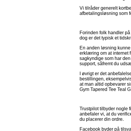
Vi tilråder generelt kort
afbetalingsløsning som f
Forinden folk handler på
dog er det typisk et tids
En anden løsning kunne 
erklæring om at internet f
sagkyndige som har den 
support, såfremt du udsæ
I øvrigt er det anbefalel
bestillingen, eksempelvis
at man altid opbevarer s
Gym Tapered Tee Teal Gre
Trustpilot tilbyder nogle
anbefaler vi, at du veri
du placerer din ordre.
Facebook byder på tilsva