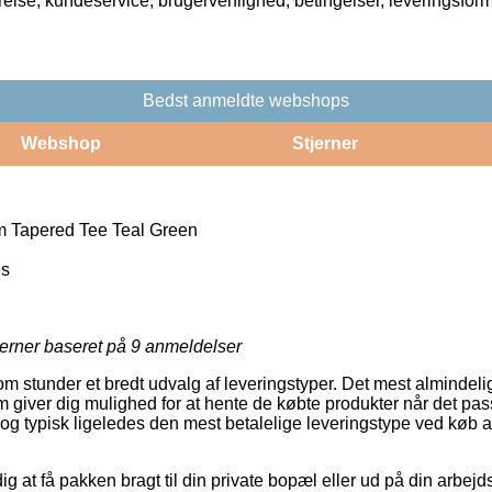
rrelse, kundeservice, brugervenlighed, betingelser, leveringsfor
Bedst anmeldte webshops
Webshop
Stjerner
m Tapered Tee Teal Green
es
jerner baseret på
9
anmeldelser
m stunder et bredt udvalg af leveringstyper. Det mest almindelig
om giver dig mulighed for at hente de købte produkter når det pa
, og typisk ligeledes den mest betalelige leveringstype ved køb 
g at få pakken bragt til din private bopæl eller ud på din arbej