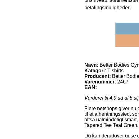
prisniveau, sortimentstø
betalingsmuligheder.
Navn:
Better Bodies Gy
Kategori:
T-shirts
Producent:
Better Bodi
Varenummer:
2467
EAN:
Vurderet til
4.9
ud af 5 st
Flere netshops giver nu o
til et afhentningssted, s
altså ualmindeligt smart
Tapered Tee Teal Green.
Du kan derudover udse di