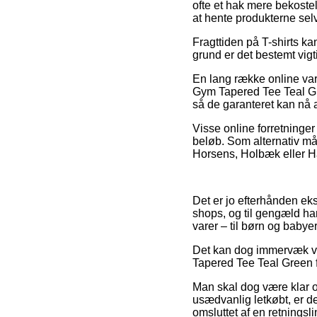
ofte et hak mere bekosteli
at hente produkterne sel
Fragttiden på T-shirts kan
grund er det bestemt vig
En lang række online var
Gym Tapered Tee Teal Gre
så de garanteret kan nå 
Visse online forretninger
beløb. Som alternativ må 
Horsens, Holbæk eller Hamm
Det er jo efterhånden eks
shops, og til gengæld ha
varer – til børn og babye
Det kan dog immervæk vær
Tapered Tee Teal Green fø
Man skal dog være klar ov
usædvanlig letkøbt, er det
omsluttet af en retnings