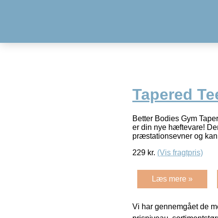
Tapered Te
Better Bodies Gym Taper
er din nye hæftevare! De
præstationsevner og kan
229
kr.
(Vis fragtpris)
Læs mere »
Vi har gennemgået de mes