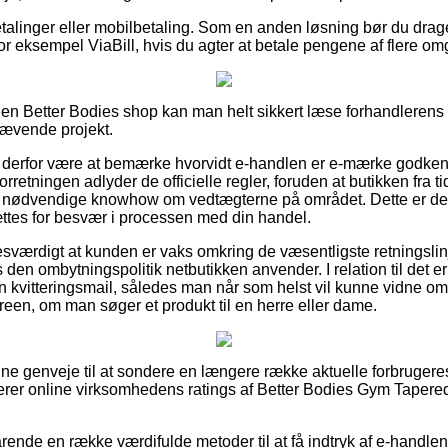
betalinger eller mobilbetaling. Som en anden løsning bør du drage
or eksempel ViaBill, hvis du agter at betale pengene af flere o
 en Better Bodies shop kan man helt sikkert læse forhandlerens 
krævende projekt.
derfor være at bemærke hvorvidt e-handlen er e-mærke godkend
orretningen adlyder de officielle regler, foruden at butikken fra 
nødvendige knowhow om vedtægterne på området. Dette er des
ttes for besvær i processen med din handel.
sesværdigt at kunden er vaks omkring de væsentligste retningslin
 den ombytningspolitik netbutikken anvender. I relation til det e
in kvitteringsmail, således man når som helst vil kunne vidne om
en, om man søger et produkt til en herre eller dame.
 fine genveje til at sondere en længere række aktuelle forbrugere
ficerer online virksomhedens ratings af Better Bodies Gym Taper
rende en række værdifulde metoder til at få indtryk af e-handle