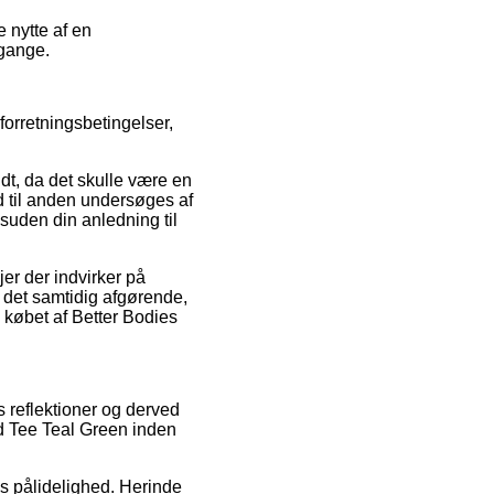
 nytte af en
mgange.
forretningsbetingelser,
t, da det skulle være en
tid til anden undersøges af
uden din anledning til
jer der indvirker på
r det samtidig afgørende,
 købet af Better Bodies
s reflektioner og derved
ed Tee Teal Green inden
ns pålidelighed. Herinde