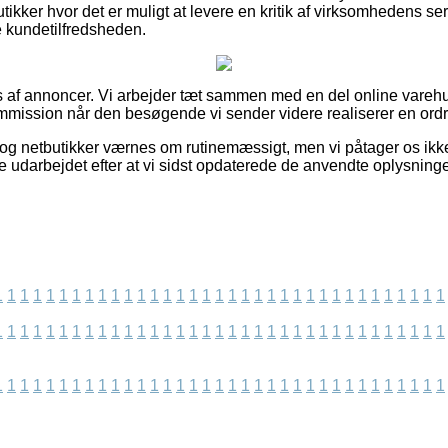
tikker hvor det er muligt at levere en kritik af virksomhedens ser
e kundetilfredsheden.
s af annoncer. Vi arbejder tæt sammen med en del online varehu
mmission når den besøgende vi sender videre realiserer en ordr
og netbutikker værnes om rutinemæssigt, men vi påtager os ikke
e udarbejdet efter at vi sidst opdaterede de anvendte oplysninge
1
1
1
1
1
1
1
1
1
1
1
1
1
1
1
1
1
1
1
1
1
1
1
1
1
1
1
1
1
1
1
1
1
1
1
1
1
1
1
1
1
1
1
1
1
1
1
1
1
1
1
1
1
1
1
1
1
1
1
1
1
1
1
1
1
1
1
1
1
1
1
1
1
1
1
1
1
1
1
1
1
1
1
1
1
1
1
1
1
1
1
1
1
1
1
1
1
1
1
1
1
1
1
1
1