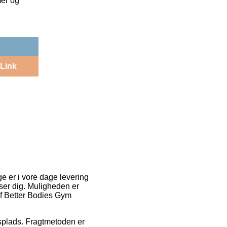
mer og
Link
e er i vore dage levering
sser dig. Muligheden er
af Better Bodies Gym
dsplads. Fragtmetoden er