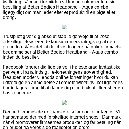
kvittering, så man i fremtiden vil kunne dokumentere sin
bestilling af Better Bodies Headband – Aqua combo,
ligegyldigt om man leder efter et produkt til en pige eller
dreng.
Trustpilot giver dig absolut stabile genveje til at læse
adskillige eksisterende konsumenters ratings og af den
grund foreslåes det, at du bliver klogere på online firmaets
bedømmelser af Better Bodies Headband – Aqua combo
inden du bestiller.
Facebook forærer dig lige så vel i højeste grad fantastiske
genveje til at få indsigt i e-forretningens troværdighed.
Desuden møder vi endda online forretninger hvor du kan
udfærdige en anmeldelse af ordreforløbet, hvilket ligeledes
burde tages i brug til at danne dig et indtryk af tilfredsheden
hos kunderne.
Denne hjemmeside er finansieret af annonceindtægter. Vi
har samarbejder med forskellige internet shops i Danmark
når vi promoverer firmaernes produkter, og får betaling når
en bruger fra vores side realiserer en ordre.