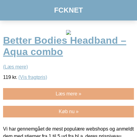
FCKNET
Better Bodies Headband –
Aqua combo
(Læs mere)
119
kr.
(Vis fragtpris)
Læs mere »
Køb nu »
Vi har gennemgået de mest populære webshops og anmeldt
dem med stjerner fra 1 til 5 ud fra bl.a. deres prisniveau,