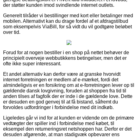
der støtter kunden imod svindlende internet outlets.
Generelt tilråder vi bestillinger med kort eller betalinger med
mobilen. Alternativt kan du drage fordel af et afdragstilbud
som eksempelvis ViaBill, for så vidt du vil godtgøre beløbet
over tid.
Forud for at nogen bestiller i en shop på nettet behøver de
principielt overveje webbutikkens betingelser, men det er
ofte ikke super interessant.
Et andet alternativ kan derfor være at granske hvorvidt
internet forretningen er medlem af e-mærket, fordi det
almindeligvis er en forsikring om at e-forretningen lever op til
gældende dansk lovgivning, foruden at shoppen fra tid til
anden tilses af fagfolk der er inde i de gældende love. Dette
er desuden en god genvej til at få bistand, såfremt du
forvoldes udfordringer i forbindelse med dit indkøb.
Ligeledes går vi ind for at kunden er vidende om de primære
vedtægter der spiller ind i forbindelse med købet, til
eksempel den returneringsret netshoppen har. Derfor er det
desuden afgørende, at man stadigvæk opbevarer ens