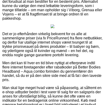
det forudsat at man bestiller for en bestemt pris. Alternativt
kunne du vælge den mest letkøbte leveringsform, som i
mange tilfælde – om man opholder sig i Viborg, Grenaa eller
Vojens – er at få fragtfirmaet til at bringe ordren til en
pakkeshop.
Det er jo efterhånden virkelig bekvemt for os alle at
sammenligne priser (via fx PriceRunner) fra flere netbutikker,
og derfor har utallige internet shops været tvunget til at
trykke prisniveauet på deres produkter – til babyer og børn,
og yderligere også til kvinder og mænd – en hel del, og
endda nogle gange garantere portofri levering.
Men det kan til hver en tid blive nyttigt at efterprøve indtil
flere internet foretagender efter rabatkoder på Better Bodies
Headband – Aqua combo forinden du gennemfører din
handel, så du er på den sikre side med at få fat i den laveste
pris.
Man skal lige meget hvad være så påpasselig, at såfremt en
e-shop udbyder bedst i test varer til salg for en salgspris der
anses for uforståeligt billig, så kunne det ofte være en
indikator for en bedragerisk online virksomhed. Køb med
gængse betalingskort er i hvert fald inkluderet i et lovbud,