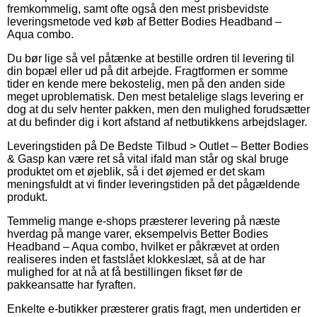
fremkommelig, samt ofte også den mest prisbevidste
leveringsmetode ved køb af Better Bodies Headband –
Aqua combo.
Du bør lige så vel påtænke at bestille ordren til levering til
din bopæl eller ud på dit arbejde. Fragtformen er somme
tider en kende mere bekostelig, men på den anden side
meget uproblematisk. Den mest betalelige slags levering er
dog at du selv henter pakken, men den mulighed forudsætter
at du befinder dig i kort afstand af netbutikkens arbejdslager.
Leveringstiden på De Bedste Tilbud > Outlet – Better Bodies
& Gasp kan være ret så vital ifald man står og skal bruge
produktet om et øjeblik, så i det øjemed er det skam
meningsfuldt at vi finder leveringstiden på det pågældende
produkt.
Temmelig mange e-shops præsterer levering på næste
hverdag på mange varer, eksempelvis Better Bodies
Headband – Aqua combo, hvilket er påkrævet at orden
realiseres inden et fastslået klokkeslæt, så at de har
mulighed for at nå at få bestillingen fikset før de
pakkeansatte har fyraften.
Enkelte e-butikker præsterer gratis fragt, men undertiden er