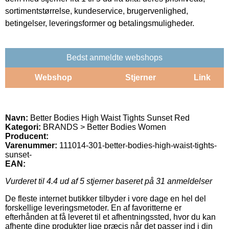
sortimentstørrelse, kundeservice, brugervenlighed,
betingelser, leveringsformer og betalingsmuligheder.
Bedst anmeldte webshops
Webshop
Stjerner
Link
Navn:
Better Bodies High Waist Tights Sunset Red
Kategori:
BRANDS > Better Bodies Women
Producent:
Varenummer:
111014-301-better-bodies-high-waist-tights-
sunset-
EAN:
Vurderet til
4.4
ud af 5 stjerner baseret på
31
anmeldelser
De fleste internet butikker tilbyder i vore dage en hel del
forskellige leveringsmetoder. En af favoritterne er
efterhånden at få leveret til et afhentningssted, hvor du kan
afhente dine produkter lige præcis når det passer ind i din