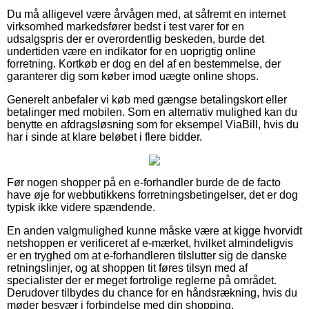
Du må alligevel være årvågen med, at såfremt en internet
virksomhed markedsfører bedst i test varer for en
udsalgspris der er overordentlig beskeden, burde det
undertiden være en indikator for en uoprigtig online
forretning. Kortkøb er dog en del af en bestemmelse, der
garanterer dig som køber imod uægte online shops.
Generelt anbefaler vi køb med gængse betalingskort eller
betalinger med mobilen. Som en alternativ mulighed kan du
benytte en afdragsløsning som for eksempel ViaBill, hvis du
har i sinde at klare beløbet i flere bidder.
Før nogen shopper på en e-forhandler burde de de facto
have øje for webbutikkens forretningsbetingelser, det er dog
typisk ikke videre spændende.
En anden valgmulighed kunne måske være at kigge hvorvidt
netshoppen er verificeret af e-mærket, hvilket almindeligvis
er en tryghed om at e-forhandleren tilslutter sig de danske
retningslinjer, og at shoppen tit føres tilsyn med af
specialister der er meget fortrolige reglerne på området.
Derudover tilbydes du chance for en håndsrækning, hvis du
møder besvær i forbindelse med din shopping.