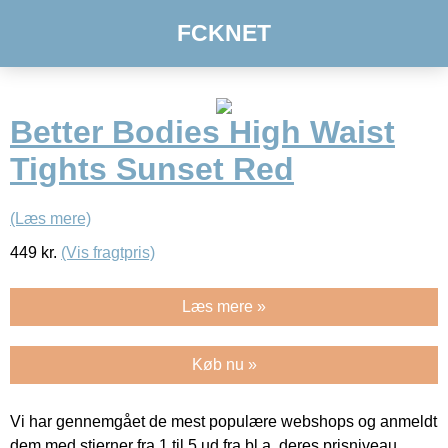
FCKNET
Better Bodies High Waist
Tights Sunset Red
(Læs mere)
449
kr.
(Vis fragtpris)
Læs mere »
Køb nu »
Vi har gennemgået de mest populære webshops og anmeldt
dem med stjerner fra 1 til 5 ud fra bl.a. deres prisniveau,