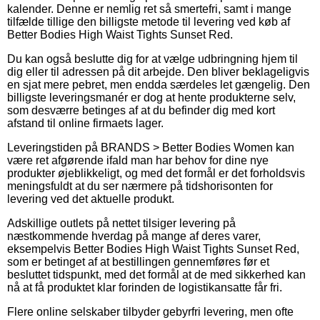
kalender. Denne er nemlig ret så smertefri, samt i mange
tilfælde tillige den billigste metode til levering ved køb af
Better Bodies High Waist Tights Sunset Red.
Du kan også beslutte dig for at vælge udbringning hjem til
dig eller til adressen på dit arbejde. Den bliver beklageligvis
en sjat mere pebret, men endda særdeles let gængelig. Den
billigste leveringsmanér er dog at hente produkterne selv,
som desværre betinges af at du befinder dig med kort
afstand til online firmaets lager.
Leveringstiden på BRANDS > Better Bodies Women kan
være ret afgørende ifald man har behov for dine nye
produkter øjeblikkeligt, og med det formål er det forholdsvis
meningsfuldt at du ser nærmere på tidshorisonten for
levering ved det aktuelle produkt.
Adskillige outlets på nettet tilsiger levering på
næstkommende hverdag på mange af deres varer,
eksempelvis Better Bodies High Waist Tights Sunset Red,
som er betinget af at bestillingen gennemføres før et
besluttet tidspunkt, med det formål at de med sikkerhed kan
nå at få produktet klar forinden de logistikansatte får fri.
Flere online selskaber tilbyder gebyrfri levering, men ofte