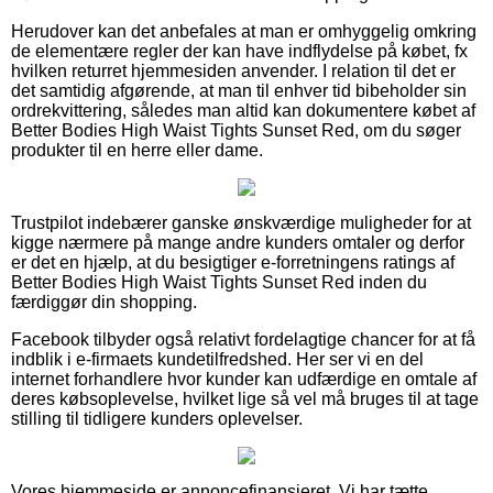
Herudover kan det anbefales at man er omhyggelig omkring
de elementære regler der kan have indflydelse på købet, fx
hvilken returret hjemmesiden anvender. I relation til det er
det samtidig afgørende, at man til enhver tid bibeholder sin
ordrekvittering, således man altid kan dokumentere købet af
Better Bodies High Waist Tights Sunset Red, om du søger
produkter til en herre eller dame.
Trustpilot indebærer ganske ønskværdige muligheder for at
kigge nærmere på mange andre kunders omtaler og derfor
er det en hjælp, at du besigtiger e-forretningens ratings af
Better Bodies High Waist Tights Sunset Red inden du
færdiggør din shopping.
Facebook tilbyder også relativt fordelagtige chancer for at få
indblik i e-firmaets kundetilfredshed. Her ser vi en del
internet forhandlere hvor kunder kan udfærdige en omtale af
deres købsoplevelse, hvilket lige så vel må bruges til at tage
stilling til tidligere kunders oplevelser.
Vores hjemmeside er annoncefinansieret. Vi har tætte