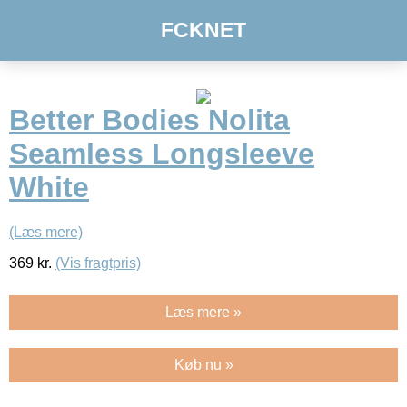
FCKNET
Better Bodies Nolita
Seamless Longsleeve
White
(Læs mere)
369
kr.
(Vis fragtpris)
Læs mere »
Køb nu »