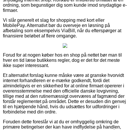
ordning, som begunstiger dig som kunde imod snydagtige e-
firmaer.
Vi slår generelt et slag for shopping med kort eller
MobilePay. Alternativt bør du overveje en løsning på
afbetaling som eksempelvis ViaBill, når du efterspørger at
finansiere beløbet af flere omgange.
Forud for at nogen køber hos en shop på nettet bør man til
hver en tid læse butikkens regler, dog er det for det meste
ikke super interessant.
Et alternativt forslag kunne måske være at granske hvorvidt
internet forhandleren er e-mærke godkendt, fordi det
almindeligvis er en sikkerhed for at online firmaet opererer i
overensstemmelse med den officielle danske lovgivning,
tillige med at den rutinemæssigt overværes af fagmænd der
forstår reglementet på området. Dette er desuden din genvej
til en hjælpende hånd, hvis du udsættes for udfordringer i
forbindelse med din ordre.
Foruden dette foreslår vi at du er omhyggelig omkring de
primære betingelser der kan have indflydelse på handlen,