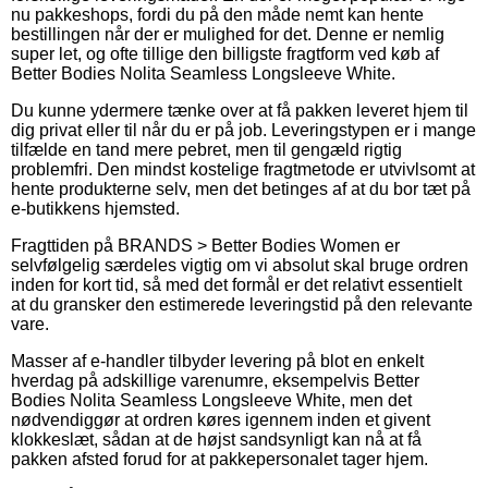
nu pakkeshops, fordi du på den måde nemt kan hente
bestillingen når der er mulighed for det. Denne er nemlig
super let, og ofte tillige den billigste fragtform ved køb af
Better Bodies Nolita Seamless Longsleeve White.
Du kunne ydermere tænke over at få pakken leveret hjem til
dig privat eller til når du er på job. Leveringstypen er i mange
tilfælde en tand mere pebret, men til gengæld rigtig
problemfri. Den mindst kostelige fragtmetode er utvivlsomt at
hente produkterne selv, men det betinges af at du bor tæt på
e-butikkens hjemsted.
Fragttiden på BRANDS > Better Bodies Women er
selvfølgelig særdeles vigtig om vi absolut skal bruge ordren
inden for kort tid, så med det formål er det relativt essentielt
at du gransker den estimerede leveringstid på den relevante
vare.
Masser af e-handler tilbyder levering på blot en enkelt
hverdag på adskillige varenumre, eksempelvis Better
Bodies Nolita Seamless Longsleeve White, men det
nødvendiggør at ordren køres igennem inden et givent
klokkeslæt, sådan at de højst sandsynligt kan nå at få
pakken afsted forud for at pakkepersonalet tager hjem.