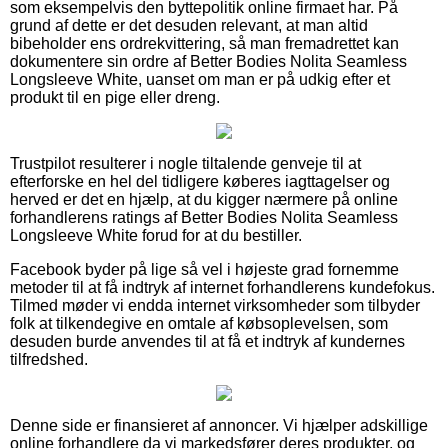
som eksempelvis den byttepolitik online firmaet har. På
grund af dette er det desuden relevant, at man altid
bibeholder ens ordrekvittering, så man fremadrettet kan
dokumentere sin ordre af Better Bodies Nolita Seamless
Longsleeve White, uanset om man er på udkig efter et
produkt til en pige eller dreng.
Trustpilot resulterer i nogle tiltalende genveje til at
efterforske en hel del tidligere køberes iagttagelser og
herved er det en hjælp, at du kigger nærmere på online
forhandlerens ratings af Better Bodies Nolita Seamless
Longsleeve White forud for at du bestiller.
Facebook byder på lige så vel i højeste grad fornemme
metoder til at få indtryk af internet forhandlerens kundefokus.
Tilmed møder vi endda internet virksomheder som tilbyder
folk at tilkendegive en omtale af købsoplevelsen, som
desuden burde anvendes til at få et indtryk af kundernes
tilfredshed.
Denne side er finansieret af annoncer. Vi hjælper adskillige
online forhandlere da vi markedsfører deres produkter, og