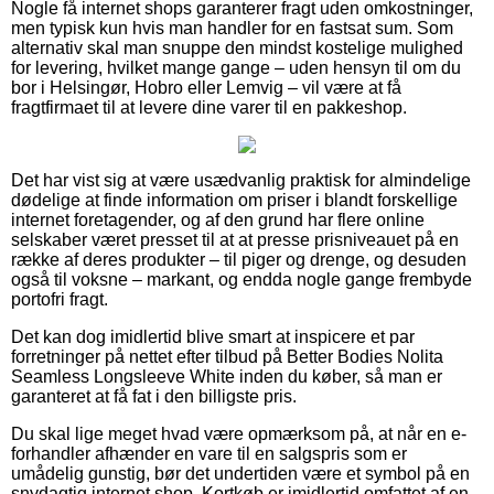
Nogle få internet shops garanterer fragt uden omkostninger,
men typisk kun hvis man handler for en fastsat sum. Som
alternativ skal man snuppe den mindst kostelige mulighed
for levering, hvilket mange gange – uden hensyn til om du
bor i Helsingør, Hobro eller Lemvig – vil være at få
fragtfirmaet til at levere dine varer til en pakkeshop.
Det har vist sig at være usædvanlig praktisk for almindelige
dødelige at finde information om priser i blandt forskellige
internet foretagender, og af den grund har flere online
selskaber været presset til at at presse prisniveauet på en
række af deres produkter – til piger og drenge, og desuden
også til voksne – markant, og endda nogle gange frembyde
portofri fragt.
Det kan dog imidlertid blive smart at inspicere et par
forretninger på nettet efter tilbud på Better Bodies Nolita
Seamless Longsleeve White inden du køber, så man er
garanteret at få fat i den billigste pris.
Du skal lige meget hvad være opmærksom på, at når en e-
forhandler afhænder en vare til en salgspris som er
umådelig gunstig, bør det undertiden være et symbol på en
snydagtig internet shop. Kortkøb er imidlertid omfattet af en