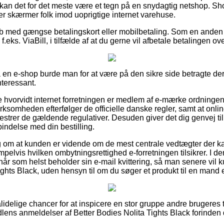
så kan det for det meste være et tegn på en snydagtig netshop. S
er skærmer folk imod uoprigtige internet varehuse.
køb med gængse betalingskort eller mobilbetaling. Som en ande
.eks. ViaBill, i tilfælde af at du gerne vil afbetale betalingen ove
å en e-shop burde man for at være på den sikre side betragte der
nteressant.
ke hvorvidt internet forretningen er medlem af e-mærke ordningen
virksomheden efterfølger de officielle danske regler, samt at onl
mestrer de gældende regulativer. Desuden giver det dig genvej til 
bindelse med din bestilling.
slag om at kunden er vidende om de mest centrale vedtægter der 
pelvis hvilken ombytningsrettighed e-forretningen tilsikrer. I
når som helst beholder sin e-mail kvittering, så man senere vil 
ights Black, uden hensyn til om du søger et produkt til en mand e
pålidelige chancer for at inspicere en stor gruppe andre brugeres 
lens anmeldelser af Better Bodies Nolita Tights Black forinden d