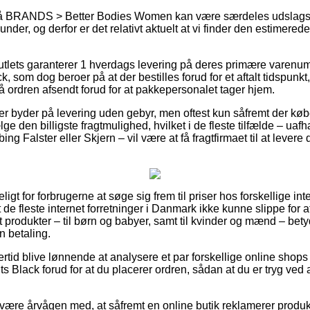
å BRANDS > Better Bodies Women kan være særdeles udslagsg
nder, og derfor er det relativt aktuelt at vi finder den estimered
utlets garanterer 1 hverdags levering på deres primære varenu
k, som dog beroer på at der bestilles forud for et aftalt tidspunkt
å ordren afsendt forud for at pakkepersonalet tager hjem.
r byder på levering uden gebyr, men oftest kun såfremt der købe
 den billigste fragtmulighed, hvilket i de fleste tilfælde – ua
g Falster eller Skjern – vil være at få fragtfirmaet til at levere d
igt for forbrugerne at søge sig frem til priser hos forskellige in
 de fleste internet forretninger i Danmark ikke kunne slippe for a
st produkter – til børn og babyer, samt til kvinder og mænd – bet
n betaling.
ertid blive lønnende at analysere et par forskellige online shops
ts Black forud for at du placerer ordren, sådan at du er tryg ved 
være årvågen med, at såfremt en online butik reklamerer produk