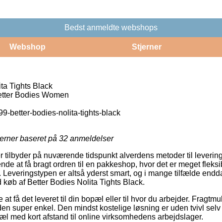
Bedst anmeldte webshops
Webshop
Stjerner
ta Tights Black
ter Bodies Women
9-better-bodies-nolita-tights-black
jerner baseret på
32
anmeldelser
r tilbyder på nuværende tidspunkt alverdens metoder til leverin
de at få bragt ordren til en pakkeshop, hvor det er meget fleksi
. Leveringstypen er altså yderst smart, og i mange tilfælde end
 køb af Better Bodies Nolita Tights Black.
 få det leveret til din bopæl eller til hvor du arbejder. Fragtm
n super enkel. Den mindst kostelige løsning er uden tvivl selv
pæl med kort afstand til online virksomhedens arbejdslager.