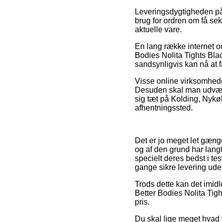
Leveringsdygtigheden p
brug for ordren om få seku
aktuelle vare.
En lang række internet o
Bodies Nolita Tights Blac
sandsynligvis kan nå at f
Visse online virksomhede
Desuden skal man udvælge
sig tæt på Kolding, Nykøbin
afhentningssted.
Det er jo meget let gængel
og af den grund har langt
specielt deres bedst i te
gange sikre levering ude
Trods dette kan det imidl
Better Bodies Nolita Tigh
pris.
Du skal lige meget hvad 