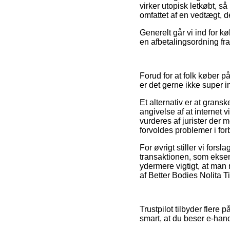
virker utopisk letkøbt, 
omfattet af en vedtægt, d
Generelt går vi ind for 
en afbetalingsordning fra f
Forud for at folk køber p
er det gerne ikke super i
Et alternativ er at grans
angivelse af at internet 
vurderes af jurister der 
forvoldes problemer i for
For øvrigt stiller vi for
transaktionen, som eksem
ydermere vigtigt, at man 
af Better Bodies Nolita T
Trustpilot tilbyder flere 
smart, at du beser e-hand