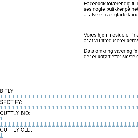
Facebook forærer dig tilli
ses nogle butikker på ne
at afveje hvor glade kund
Vores hjemmeside er finan
af at vi introducerer dere
Data omkring varer og for
der er udført efter sidste
BITLY:
1
1
1
1
1
1
1
1
1
1
1
1
1
1
1
1
1
1
1
1
1
1
1
1
1
1
1
1
1
1
1
1
1
1
SPOTIFY:
1
1
1
1
1
1
1
1
1
1
1
1
1
1
1
1
1
1
1
1
1
1
1
1
1
1
1
1
1
1
1
1
1
1
CUTTLY BIO:
1
1
1
1
1
1
1
1
1
1
1
1
1
1
1
1
1
1
1
1
1
1
1
1
1
1
1
1
1
1
1
1
1
1
1
CUTTLY OLD:
1