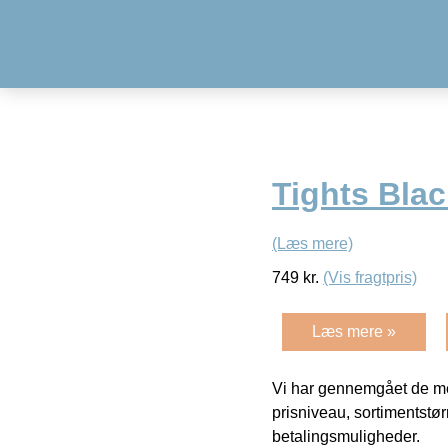
Tights Blac
(Læs mere)
749
kr.
(Vis fragtpris)
Læs mere »
Vi har gennemgået de mes
prisniveau, sortimentstø
betalingsmuligheder.