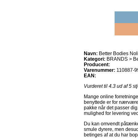
Navn:
Better Bodies Noli
Kategori:
BRANDS > Bet
Producent:
Varenummer:
110887-99
EAN:
Vurderet til
4.3
ud af 5 st
Mange online forretninge
benyttede er for nærværen
pakke når det passer dig
mulighed for levering ved
Du kan omvendt påtænke at
smule dyrere, men desude
betinges af at du har bo