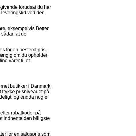
ivende forudsat du har
e leveringstid ved den
mre, eksempelvis Better
, sådan at de
s for en bestemt pris.
fhængig om du opholder
ine varer til et
ternet butikker i Danmark,
t trykke prisniveauet på
ydeligt, og endda nogle
 efter rabatkoder på
at indhente den billigste
ter for en salgspris som