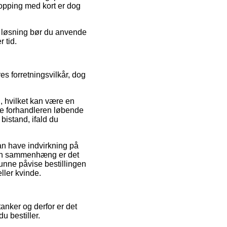
hopping med kort er dog
n løsning bør du anvende
r tid.
es forretningsvilkår, dog
, hvilket kan være en
ine forhandleren løbende
bistand, ifald du
kan have indvirkning på
 den sammenhæng er det
kunne påvise bestillingen
ller kvinde.
tanker og derfor er det
u bestiller.