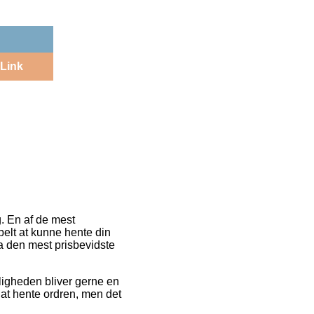
Link
g. En af de mest
belt at kunne hente din
da den mest prisbevidste
uligheden bliver gerne en
 at hente ordren, men det