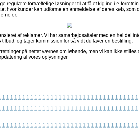
ge regulære fortræffelige løsninger til at få et kig ind i e-forretn
ttet hvor kunder kan udforme en anmeldelse af deres køb, som og
erne er.
sieret af reklamer. Vi har samarbejdsaftaler med en hel del inte
s tilbud, og tager kommission for så vidt du laver en bestilling.
retninger på nettet værnes om løbende, men vi kan ikke stilles a
 opdatering af vores oplysninger.
1
1
1
1
1
1
1
1
1
1
1
1
1
1
1
1
1
1
1
1
1
1
1
1
1
1
1
1
1
1
1
1
1
1
1
1
1
1
1
1
1
1
1
1
1
1
1
1
1
1
1
1
1
1
1
1
1
1
1
1
1
1
1
1
1
1
1
1
1
1
1
1
1
1
1
1
1
1
1
1
1
1
1
1
1
1
1
1
1
1
1
1
1
1
1
1
1
1
1
1
1
1
1
1
1