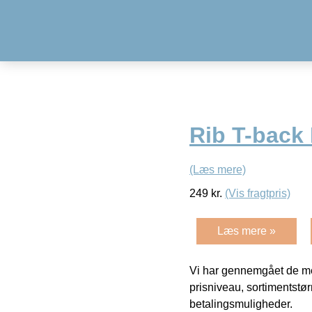
Rib T-back
(Læs mere)
249
kr.
(Vis fragtpris)
Læs mere »
Vi har gennemgået de mes
prisniveau, sortimentstø
betalingsmuligheder.