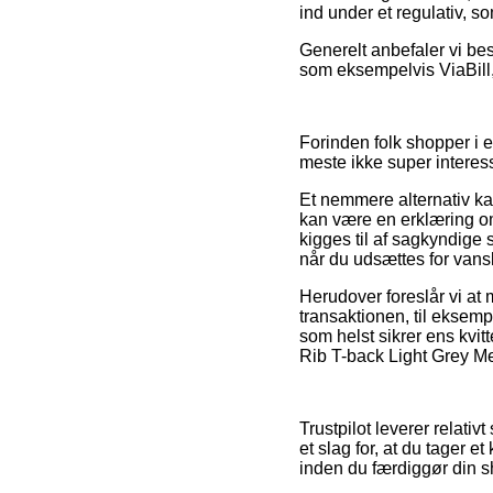
ind under et regulativ,
Generelt anbefaler vi bes
som eksempelvis ViaBill, 
Forinden folk shopper i 
meste ikke super interes
Et nemmere alternativ ka
kan være en erklæring o
kigges til af sagkyndige
når du udsættes for vansk
Herudover foreslår vi at
transaktionen, til eksempe
som helst sikrer ens kvit
Rib T-back Light Grey Mel
Trustpilot leverer relati
et slag for, at du tager 
inden du færdiggør din 