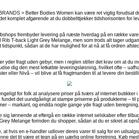
 BRANDS > Better Bodies Women kan være ret vigtig forudsat 
 det komplet afgørende at du dobbelttjekker tidshorisonten for lev
webshops frembyder levering på næste hverdag på en række var
 Rib T-back Light Grey Melange, men som trods alt tager udgang
t tidspunkt, sådan at de har mulighed for at nå at få ordren afst
 yder fragt uden gebyr, men i reglen stiller det krav om at du i
udse dig den mest letkøbte leveringsløsning, hvilket ofte – ua
r eller Nivå – vil blive at få fragtmanden til at levere din bestil
ængeligt for folk at analysere priser på tværs af internet butikker 
ops fundet det uundgåeligt at stampe priserne på produkterne – til
damer – markant, og endda nogle gange yde fragt uden beregning
ise sig lønnende at eftergå en række internet selskaber efter tilb
rey Melange forinden du shopper, sådan at du er sikret at opnå d
at hvis en e-handler udlover deres varer til salg for en udsalgs
nne det tit være et tegn på en uærlig online forretning. Køb med 