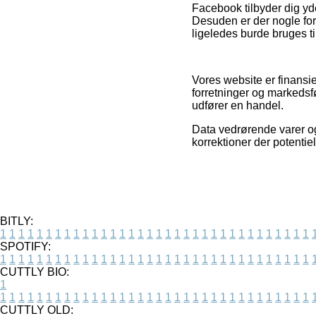
Facebook tilbyder dig yder
Desuden er der nogle for
ligeledes burde bruges til 
Vores website er finansie
forretninger og markedsf
udfører en handel.
Data vedrørende varer og
korrektioner der potentie
BITLY:
1
1
1
1
1
1
1
1
1
1
1
1
1
1
1
1
1
1
1
1
1
1
1
1
1
1
1
1
1
1
1
1
1
1
SPOTIFY:
1
1
1
1
1
1
1
1
1
1
1
1
1
1
1
1
1
1
1
1
1
1
1
1
1
1
1
1
1
1
1
1
1
1
CUTTLY BIO:
1
1
1
1
1
1
1
1
1
1
1
1
1
1
1
1
1
1
1
1
1
1
1
1
1
1
1
1
1
1
1
1
1
1
1
CUTTLY OLD: