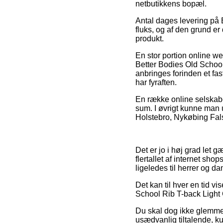
netbutikkens bopæl.
Antal dages levering på
fluks, og af den grund er
produkt.
En stor portion online 
Better Bodies Old School
anbringes forinden et fas
har fyraften.
En række online selskaber
sum. I øvrigt kunne man 
Holstebro, Nykøbing Falste
Det er jo i høj grad let g
flertallet af internet sh
ligeledes til herrer og 
Det kan til hver en tid v
School Rib T-back Light G
Du skal dog ikke glemme, 
usædvanlig tiltalende, ku