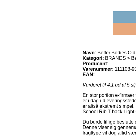
Navn:
Better Bodies Old
Kategori:
BRANDS > Bet
Producent:
Varenummer:
111103-90
EAN:
Vurderet til
4.1
ud af 5 st
En stor portion e-firmae
er i dag udleveringssted
er altså ekstremt simpel,
School Rib T-back Light
Du burde tillige beslutte 
Denne viser sig gennemsn
fragttype vil dog altid v