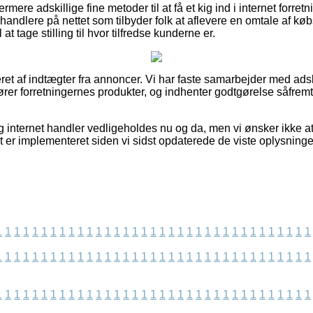
mere adskillige fine metoder til at få et kig ind i internet forre
handlere på nettet som tilbyder folk at aflevere en omtale af k
at tage stilling til hvor tilfredse kunderne er.
ret af indtægter fra annoncer. Vi har faste samarbejder med adski
ører forretningernes produkter, og indhenter godtgørelse såfre
 internet handler vedligeholdes nu og da, men vi ønsker ikke at
lt er implementeret siden vi sidst opdaterede de viste oplysninge
1
1
1
1
1
1
1
1
1
1
1
1
1
1
1
1
1
1
1
1
1
1
1
1
1
1
1
1
1
1
1
1
1
1
1
1
1
1
1
1
1
1
1
1
1
1
1
1
1
1
1
1
1
1
1
1
1
1
1
1
1
1
1
1
1
1
1
1
1
1
1
1
1
1
1
1
1
1
1
1
1
1
1
1
1
1
1
1
1
1
1
1
1
1
1
1
1
1
1
1
1
1
1
1
1