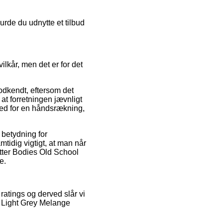
urde du udnytte et tilbud
lkår, men det er for det
odkendt, eftersom det
t forretningen jævnligt
hed for en håndsrækning,
 betydning for
mtidig vigtigt, at man når
Better Bodies Old School
e.
 ratings og derved slår vi
ck Light Grey Melange