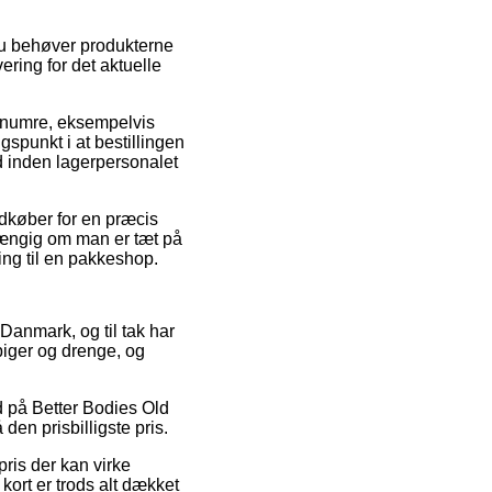
du behøver produkterne
ering for det aktuelle
enumre, eksempelvis
spunkt i at bestillingen
ed inden lagerpersonalet
ndkøber for en præcis
fhængig om man er tæt på
ling til en pakkeshop.
i Danmark, og til tak har
 piger og drenge, og
.
ud på Better Bodies Old
en prisbilligste pris.
pris der kan virke
kort er trods alt dækket