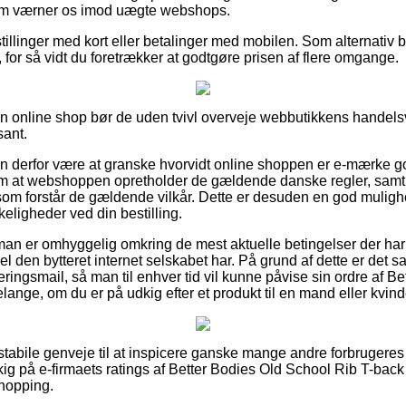
 som værner os imod uægte webshops.
tillinger med kort eller betalinger med mobilen. Som alternativ b
for så vidt du foretrækker at godtgøre prisen af flere omgange.
en online shop bør de uden tvivl overveje webbutikkens handelsvi
sant.
n derfor være at granske hvorvidt online shoppen er e-mærke g
m at webshoppen opretholder de gældende danske regler, samt a
 som forstår de gældende vilkår. Dette er desuden en god mulig
eligheder ved din bestilling.
 man er omhyggelig omkring de mest aktuelle betingelser der har
l den bytteret internet selskabet har. På grund af dette er det sa
teringsmail, så man til enhver tid vil kunne påvise sin ordre af 
ange, om du er på udkig efter et produkt til en mand eller kvind
vt stabile genveje til at inspicere ganske mange andre forbrugeres
et kig på e-firmaets ratings af Better Bodies Old School Rib T-ba
shopping.