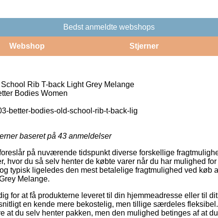
Bedst anmeldte webshops
Webshop
Stjerner
 School Rib T-back Light Grey Melange
ter Bodies Women
3-better-bodies-old-school-rib-t-back-lig
jerner baseret på
43
anmeldelser
r foreslår på nuværende tidspunkt diverse forskellige fragtmuli
er, hvor du så selv henter de købte varer når du har mulighed fo
 og typisk ligeledes den mest betalelige fragtmulighed ved køb 
 Grey Melange.
dig for at få produkterne leveret til din hjemmeadresse eller til d
itligt en kende mere bekostelig, men tillige særdeles fleksibel
ære at du selv henter pakken, men den mulighed betinges af at du l