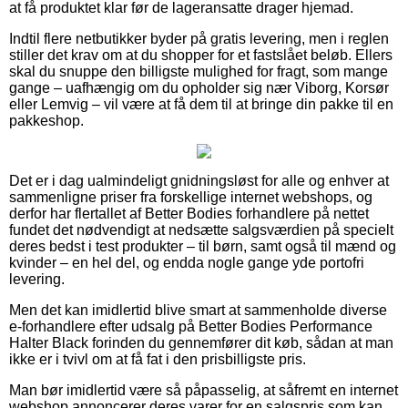
at få produktet klar før de lageransatte drager hjemad.
Indtil flere netbutikker byder på gratis levering, men i reglen
stiller det krav om at du shopper for et fastslået beløb. Ellers
skal du snuppe den billigste mulighed for fragt, som mange
gange – uafhængig om du opholder sig nær Viborg, Korsør
eller Lemvig – vil være at få dem til at bringe din pakke til en
pakkeshop.
Det er i dag ualmindeligt gnidningsløst for alle og enhver at
sammenligne priser fra forskellige internet webshops, og
derfor har flertallet af Better Bodies forhandlere på nettet
fundet det nødvendigt at nedsætte salgsværdien på specielt
deres bedst i test produkter – til børn, samt også til mænd og
kvinder – en hel del, og endda nogle gange yde portofri
levering.
Men det kan imidlertid blive smart at sammenholde diverse
e-forhandlere efter udsalg på Better Bodies Performance
Halter Black forinden du gennemfører dit køb, sådan at man
ikke er i tvivl om at få fat i den prisbilligste pris.
Man bør imidlertid være så påpasselig, at såfremt en internet
webshop annoncerer deres varer for en salgspris som kan