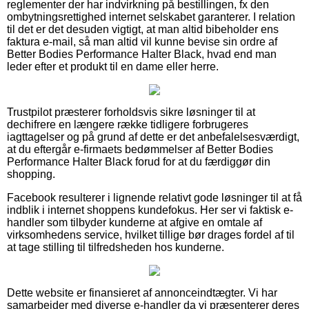
reglementer der har indvirkning på bestillingen, fx den
ombytningsrettighed internet selskabet garanterer. I relation
til det er det desuden vigtigt, at man altid bibeholder ens
faktura e-mail, så man altid vil kunne bevise sin ordre af
Better Bodies Performance Halter Black, hvad end man
leder efter et produkt til en dame eller herre.
Trustpilot præsterer forholdsvis sikre løsninger til at
dechifrere en længere række tidligere forbrugeres
iagttagelser og på grund af dette er det anbefalelsesværdigt,
at du eftergår e-firmaets bedømmelser af Better Bodies
Performance Halter Black forud for at du færdiggør din
shopping.
Facebook resulterer i lignende relativt gode løsninger til at få
indblik i internet shoppens kundefokus. Her ser vi faktisk e-
handler som tilbyder kunderne at afgive en omtale af
virksomhedens service, hvilket tillige bør drages fordel af til
at tage stilling til tilfredsheden hos kunderne.
Dette website er finansieret af annonceindtægter. Vi har
samarbejder med diverse e-handler da vi præsenterer deres