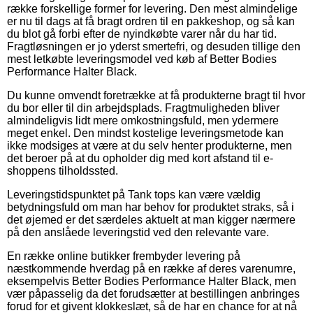
række forskellige former for levering. Den mest almindelige
er nu til dags at få bragt ordren til en pakkeshop, og så kan
du blot gå forbi efter de nyindkøbte varer når du har tid.
Fragtløsningen er jo yderst smertefri, og desuden tillige den
mest letkøbte leveringsmodel ved køb af Better Bodies
Performance Halter Black.
Du kunne omvendt foretrække at få produkterne bragt til hvor
du bor eller til din arbejdsplads. Fragtmuligheden bliver
almindeligvis lidt mere omkostningsfuld, men ydermere
meget enkel. Den mindst kostelige leveringsmetode kan
ikke modsiges at være at du selv henter produkterne, men
det beroer på at du opholder dig med kort afstand til e-
shoppens tilholdssted.
Leveringstidspunktet på Tank tops kan være vældig
betydningsfuld om man har behov for produktet straks, så i
det øjemed er det særdeles aktuelt at man kigger nærmere
på den anslåede leveringstid ved den relevante vare.
En række online butikker frembyder levering på
næstkommende hverdag på en række af deres varenumre,
eksempelvis Better Bodies Performance Halter Black, men
vær påpasselig da det forudsætter at bestillingen anbringes
forud for et givent klokkeslæt, så de har en chance for at nå