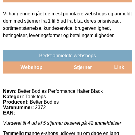
Vi har gennemgået de mest populære webshops og anmeldt
dem med stjerner fra 1 til 5 ud fra bl.a. deres prisniveau,
sortimentstørrelse, kundeservice, brugervenlighed,
betingelser, leveringsformer og betalingsmuligheder.
Bedst anmeldte webshops
Webshop
Stjerner
Link
Navn:
Better Bodies Performance Halter Black
Kategori:
Tank tops
Producent:
Better Bodies
Varenummer:
2372
EAN:
Vurderet til
4
ud af 5 stjerner baseret på
42
anmeldelser
Temmelig mange e-shops udlover nu om dage en lang