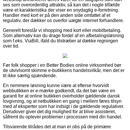
ses som overordentlig attraktiv, så kan det i nogle tilfælde
være et karakteristika der viser en snydagtig e-forretning.
Handler med kort er på den anden side omfattet af et
regulativ, der dækker os overfor uægte internet forhandlere.
Generelt foreslår vi shopping med kort eller mobilbetaling.
Som alternativ kan du drage fordel af en afbetalingsløsning
som f.eks. ViaBill, ifald du tilstræber at dække regningen
over tid.
Før folk shopper i en Better Bodies online virksomhed bør
de utvivlsomt skimme e-butikkens handelsvilkår, men det er
tit ikke særlig spændende.
En nemmere løsning kunne være at efterse hvorvidt
webbutikken er e-mærke godkendt, da det bør være en
garanti for at online butikken overholder gældende dansk
lovgivning, og at netbutikken en gang i mellem føres tilsyn
med af eksperter som har indsigt i de gældende regulativer.
Derudover giver det dig mulighed for at blive assisteret,
såfremt du oplever problemer i processen med din handel.
Tilsvarende tilrådes det at man er obs på de primære