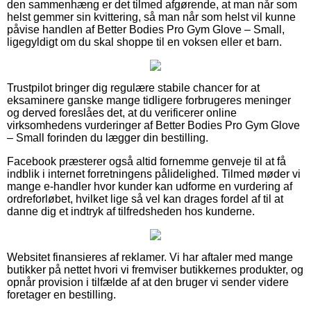
den sammenhæng er det tilmed afgørende, at man når som
helst gemmer sin kvittering, så man når som helst vil kunne
påvise handlen af Better Bodies Pro Gym Glove – Small,
ligegyldigt om du skal shoppe til en voksen eller et barn.
Trustpilot bringer dig regulære stabile chancer for at
eksaminere ganske mange tidligere forbrugeres meninger
og derved foreslåes det, at du verificerer online
virksomhedens vurderinger af Better Bodies Pro Gym Glove
– Small forinden du lægger din bestilling.
Facebook præsterer også altid fornemme genveje til at få
indblik i internet forretningens pålidelighed. Tilmed møder vi
mange e-handler hvor kunder kan udforme en vurdering af
ordreforløbet, hvilket lige så vel kan drages fordel af til at
danne dig et indtryk af tilfredsheden hos kunderne.
Websitet finansieres af reklamer. Vi har aftaler med mange
butikker på nettet hvori vi fremviser butikkernes produkter, og
opnår provision i tilfælde af at den bruger vi sender videre
foretager en bestilling.