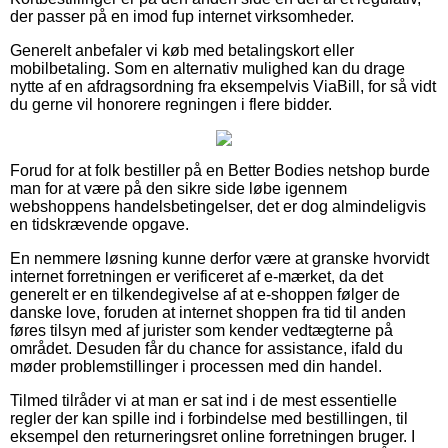
der passer på en imod fup internet virksomheder.
Generelt anbefaler vi køb med betalingskort eller
mobilbetaling. Som en alternativ mulighed kan du drage
nytte af en afdragsordning fra eksempelvis ViaBill, for så vidt
du gerne vil honorere regningen i flere bidder.
Forud for at folk bestiller på en Better Bodies netshop burde
man for at være på den sikre side løbe igennem
webshoppens handelsbetingelser, det er dog almindeligvis
en tidskrævende opgave.
En nemmere løsning kunne derfor være at granske hvorvidt
internet forretningen er verificeret af e-mærket, da det
generelt er en tilkendegivelse af at e-shoppen følger de
danske love, foruden at internet shoppen fra tid til anden
føres tilsyn med af jurister som kender vedtægterne på
området. Desuden får du chance for assistance, ifald du
møder problemstillinger i processen med din handel.
Tilmed tilråder vi at man er sat ind i de mest essentielle
regler der kan spille ind i forbindelse med bestillingen, til
eksempel den returneringsret online forretningen bruger. I