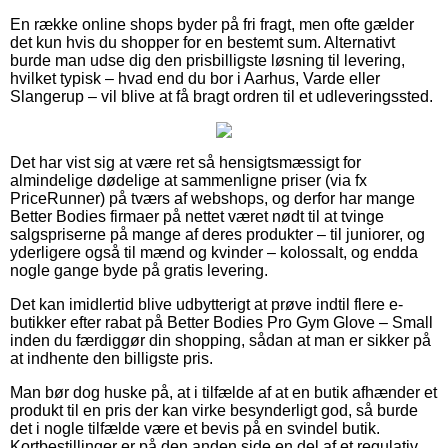
En række online shops byder på fri fragt, men ofte gælder
det kun hvis du shopper for en bestemt sum. Alternativt
burde man udse dig den prisbilligste løsning til levering,
hvilket typisk – hvad end du bor i Aarhus, Varde eller
Slangerup – vil blive at få bragt ordren til et udleveringssted.
Det har vist sig at være ret så hensigtsmæssigt for
almindelige dødelige at sammenligne priser (via fx
PriceRunner) på tværs af webshops, og derfor har mange
Better Bodies firmaer på nettet været nødt til at tvinge
salgspriserne på mange af deres produkter – til juniorer, og
yderligere også til mænd og kvinder – kolossalt, og endda
nogle gange byde på gratis levering.
Det kan imidlertid blive udbytterigt at prøve indtil flere e-
butikker efter rabat på Better Bodies Pro Gym Glove – Small
inden du færdiggør din shopping, sådan at man er sikker på
at indhente den billigste pris.
Man bør dog huske på, at i tilfælde af at en butik afhænder et
produkt til en pris der kan virke besynderligt god, så burde
det i nogle tilfælde være et bevis på en svindel butik.
Kortbestillinger er på den anden side en del af et regulativ,