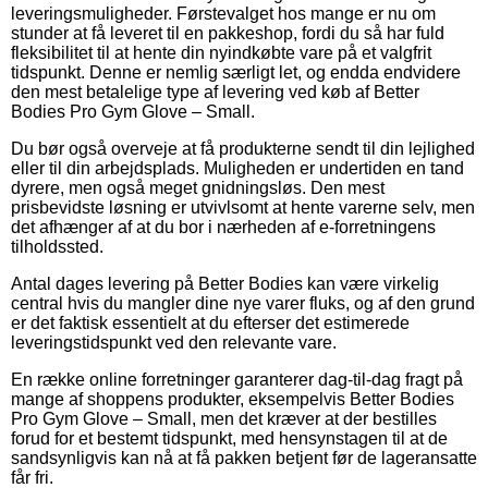
leveringsmuligheder. Førstevalget hos mange er nu om
stunder at få leveret til en pakkeshop, fordi du så har fuld
fleksibilitet til at hente din nyindkøbte vare på et valgfrit
tidspunkt. Denne er nemlig særligt let, og endda endvidere
den mest betalelige type af levering ved køb af Better
Bodies Pro Gym Glove – Small.
Du bør også overveje at få produkterne sendt til din lejlighed
eller til din arbejdsplads. Muligheden er undertiden en tand
dyrere, men også meget gnidningsløs. Den mest
prisbevidste løsning er utvivlsomt at hente varerne selv, men
det afhænger af at du bor i nærheden af e-forretningens
tilholdssted.
Antal dages levering på Better Bodies kan være virkelig
central hvis du mangler dine nye varer fluks, og af den grund
er det faktisk essentielt at du efterser det estimerede
leveringstidspunkt ved den relevante vare.
En række online forretninger garanterer dag-til-dag fragt på
mange af shoppens produkter, eksempelvis Better Bodies
Pro Gym Glove – Small, men det kræver at der bestilles
forud for et bestemt tidspunkt, med hensynstagen til at de
sandsynligvis kan nå at få pakken betjent før de lageransatte
får fri.