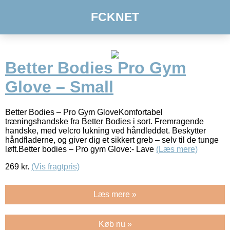
FCKNET
Better Bodies Pro Gym
Glove – Small
Better Bodies – Pro Gym GloveKomfortabel
træningshandske fra Better Bodies i sort. Fremragende
handske, med velcro lukning ved håndleddet. Beskytter
håndfladerne, og giver dig et sikkert greb – selv til de tunge
løft.Better bodies – Pro gym Glove:- Lave
(Læs mere)
269
kr.
(Vis fragtpris)
Læs mere »
Køb nu »