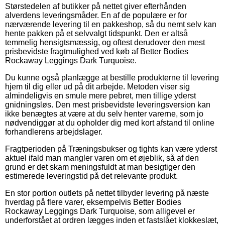
Størstedelen af butikker på nettet giver efterhånden
alverdens leveringsmåder. En af de populære er for
nærværende levering til en pakkeshop, så du nemt selv kan
hente pakken på et selvvalgt tidspunkt. Den er altså
temmelig hensigtsmæssig, og oftest derudover den mest
prisbevidste fragtmulighed ved køb af Better Bodies
Rockaway Leggings Dark Turquoise.
Du kunne også planlægge at bestille produkterne til levering
hjem til dig eller ud på dit arbejde. Metoden viser sig
almindeligvis en smule mere pebret, men tillige yderst
gnidningsløs. Den mest prisbevidste leveringsversion kan
ikke benægtes at være at du selv henter varerne, som jo
nødvendiggør at du opholder dig med kort afstand til online
forhandlerens arbejdslager.
Fragtperioden på Træningsbukser og tights kan være yderst
aktuel ifald man mangler varen om et øjeblik, så af den
grund er det skam meningsfuldt at man besigtiger den
estimerede leveringstid på det relevante produkt.
En stor portion outlets på nettet tilbyder levering på næste
hverdag på flere varer, eksempelvis Better Bodies
Rockaway Leggings Dark Turquoise, som alligevel er
underforstået at ordren lægges inden et fastslået klokkeslæt,