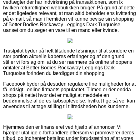
vedtægter der har indvirkning på transaktionen, som fx
hvilken returrettighed webbutikken bruger. På grund af dette
er det ligeledes relevant, at man altid beholder ens kvittering
på e-mail, så man i fremtiden vil kunne bevise sin shopping
af Better Bodies Rockaway Leggings Dark Turquoise,
uanset om du søger en vare til en mand eller kvinde.
Trustpilot byder på helt tiltalende løsninger til at sondere en
stor portion aktuelle køberes erfaringer og af den grund
stiller vi forslag om, at du ser nærmere på online shoppens
omtaler af Better Bodies Rockaway Leggings Dark
Turquoise forinden du færdiggør din shopping.
Facebook byder på desuden regulære fine muligheder for at
få indsigt i online firmaets popularitet. Tilmed er der endda
shops på nettet hvor det er muligt at meddele en
bedømmelse af deres købsoplevelse, hvilket lige så vel kan
anvendes til at tage stilling til tilfredsheden hos kunderne.
Hjemmesiden er finansieret ved hjælp af annoncer. Vi
hjælper utallige e-forhandlere eftersom vi promoverer deres
tilbud, og indhenter betaling under forudsætning af at vores