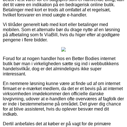
det tit være en indikation på en bedragerisk online butik.
Betalinger med kort er trods alt omfattet af et regelsæt,
hvilket forsvarer en imod uægte e-handler.
Vi tilråder generelt køb med kort eller betalinger med
mobilen. Som et alternativ bør du drage nytte af en løsning
på afbetaling som fx ViaBill, hvis du higer efter at godtgøre
pengene i flere bidder.
Forud for at nogen handler hos en Better Bodies internet
butik bør man i virkeligheden sætte sig ind i webbutikkens
handelsvilkår, dog er det almindeligvis ikke super
interessant.
En nemmere løsning kunne være at finde ud af om internet
firmaet er e-mærket medlem, da det er et bevis på at internet
virksomheden imødekommer den officielle danske
lovgivning, udover at e-handlen ofte overværes af fagfolk der
er inde i bestemmelserne på området. Det giver dig chance
for at blive assisteret, hvis du oplever besvær med dit
indkøb.
Dertil anbefales det at køber er på vagt for de primære