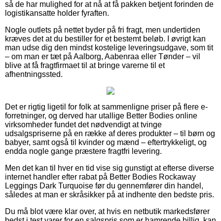
så de har mulighed for at nå at få pakken betjent forinden de
logistikansatte holder fyraften.
Nogle outlets på nettet byder på fri fragt, men undertiden
kræves det at du bestiller for et bestemt beløb. I øvrigt kan
man udse dig den mindst kostelige leveringsudgave, som tit
– om man er tæt på Aalborg, Aabenraa eller Tønder – vil
blive at få fragtfirmaet til at bringe varerne til et
afhentningssted.
Det er rigtig ligetil for folk at sammenligne priser på flere e-
forretninger, og derved har utallige Better Bodies online
virksomheder fundet det nødvendigt at tvinge
udsalgspriserne på en række af deres produkter – til børn og
babyer, samt også til kvinder og mænd – eftertrykkeligt, og
endda nogle gange præstere fragtfri levering.
Men det kan til hver en tid vise sig gunstigt at efterse diverse
internet handler efter rabat på Better Bodies Rockaway
Leggings Dark Turquoise før du gennemfører din handel,
således at man er skråsikker på at indhente den bedste pris.
Du må blot være klar over, at hvis en netbutik markedsfører
bedst i test varer for en salgspris som er hamrende billig, kan