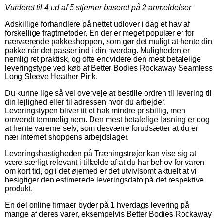
Vurderet til
4
ud af 5 stjerner baseret på
2
anmeldelser
Adskillige forhandlere på nettet udlover i dag et hav af
forskellige fragtmetoder. En der er meget populær er for
nærværende pakkeshoppen, som gør det muligt at hente din
pakke når det passer ind i din hverdag. Muligheden er
nemlig ret praktisk, og ofte endvidere den mest betalelige
leveringstype ved køb af Better Bodies Rockaway Seamless
Long Sleeve Heather Pink.
Du kunne lige så vel overveje at bestille ordren til levering til
din lejlighed eller til adressen hvor du arbejder.
Leveringstypen bliver tit et hak mindre prisbillig, men
omvendt temmelig nem. Den mest betalelige løsning er dog
at hente varerne selv, som desværre forudsætter at du er
nær internet shoppens arbejdslager.
Leveringshastigheden på Træningstrøjer kan vise sig at
være særligt relevant i tilfælde af at du har behov for varen
om kort tid, og i det øjemed er det utvivlsomt aktuelt at vi
besigtiger den estimerede leveringsdato på det respektive
produkt.
En del online firmaer byder på 1 hverdags levering på
mange af deres varer, eksempelvis Better Bodies Rockaway