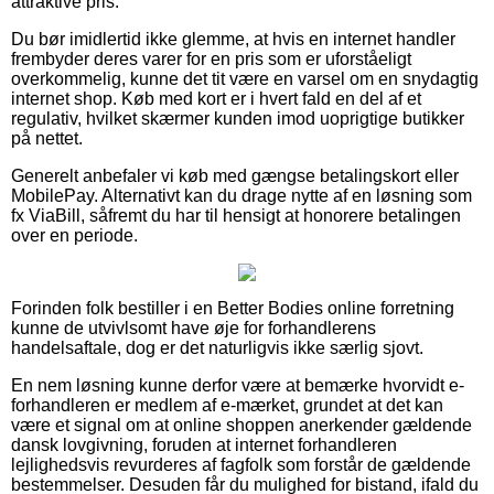
attraktive pris.
Du bør imidlertid ikke glemme, at hvis en internet handler
frembyder deres varer for en pris som er uforståeligt
overkommelig, kunne det tit være en varsel om en snydagtig
internet shop. Køb med kort er i hvert fald en del af et
regulativ, hvilket skærmer kunden imod uoprigtige butikker
på nettet.
Generelt anbefaler vi køb med gængse betalingskort eller
MobilePay. Alternativt kan du drage nytte af en løsning som
fx ViaBill, såfremt du har til hensigt at honorere betalingen
over en periode.
Forinden folk bestiller i en Better Bodies online forretning
kunne de utvivlsomt have øje for forhandlerens
handelsaftale, dog er det naturligvis ikke særlig sjovt.
En nem løsning kunne derfor være at bemærke hvorvidt e-
forhandleren er medlem af e-mærket, grundet at det kan
være et signal om at online shoppen anerkender gældende
dansk lovgivning, foruden at internet forhandleren
lejlighedsvis revurderes af fagfolk som forstår de gældende
bestemmelser. Desuden får du mulighed for bistand, ifald du