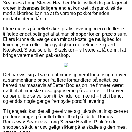
Seamless Long Sleeve Heather Pink, hvilket dog antager at
ordren indsendes tidligere end et konkret tidspunkt, så de
med sikkerhed kan nå at få varerne pakket forinden
medarbejderne får fri.
Flere outlets på nettet sikrer gratis levering, men i de fleste
tilfælde er det betinget af at man shopper for en præcis sum.
Ellers kunne du vælge den mindst kostelige mulighed for
levering, som ofte – ligegyldigt om du befinder sig ved
Næstved, Slagelse eller Skælskør – vil være at få dem til at
bringe varerne til en pakkeshop.
Det har vist sig at være ualmindeligt nemt for alle og enhver
at sammenligne priser fra flere forhandlere på nettet, og
herved har massevis af Better Bodies online firmaer været
nødt til at mindske udsalgspriserne på varerne – til babyer
og børn, lige så vel som til kvinder og mænd – helt i bund,
og endda nogle gange frembyde portofri levering.
Til gengæld kan det alligevel vise sig lukrativt at inspicere et
par forretninger på nettet efter tilbud på Better Bodies
Rockaway Seamless Long Sleeve Heather Pink før du
shopper, så du er usvigeligt sikker på at skaffe sig den mest