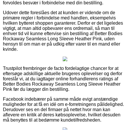
forvoldes besvær i forbindelse med din bestilling.
Udover dette foreslåes det at kunden er vidende om de
primære regler i forbindelse med handlen, eksempelvis
hvilken bytteret shoppen garanterer. Derfor er det ligeledes
vigtigt, at man altid opbevarer ens ordremail, så man til
enhver tid vil kunne eftervise sin bestilling af Better Bodies
Rockaway Seamless Long Sleeve Heather Pink, uden
hensyn til om man er på udkig efter varer til en mand eller
kvinde.
Trustpilot frembringer de facto fordelagtige chancer for at
eftersøge adskillige aktuelle brugeres oplevelser og derfor
foreslår vi, at du iagttager online forhandlerens ratings af
Better Bodies Rockaway Seamless Long Sleeve Heather
Pink før du lægger din bestilling.
Facebook indebærer på samme måde evigt anstændige
muligheder for at få en idé om e-forretningens pålidelighed.
Derudover ses en del firmaer på nettet hvor man kan
aflevere en kritik af deres købsoplevelse, hvilket desuden
må benyttes til at bedømme kundetilfredsheden.