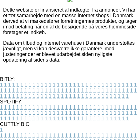
Dette website er finansieret af indtægter fra annoncer. Vi har
et tæt samarbejde med en masse internet shops i Danmark
derved at vi markedsfører forretningernes produkter, og tager
imod betaling når en af de besøgende på vores hjemmeside
foretager et indkøb.
Data om tilbud og internet varehuse i Danmark understøttes
jævnligt, men vi kan desværre ikke garantere imod
justeringer der er blevet udarbejdet siden nyligste
opdatering af sidens data.
BITLY:
1
1
1
1
1
1
1
1
1
1
1
1
1
1
1
1
1
1
1
1
1
1
1
1
1
1
1
1
1
1
1
1
1
1
1
1
1
1
1
1
1
1
1
1
1
1
1
1
1
1
1
1
1
1
1
1
1
1
1
1
1
1
1
1
1
1
1
1
1
1
1
1
1
1
1
1
1
1
1
1
1
1
1
1
1
1
1
1
1
1
1
1
1
1
1
1
1
1
1
1
SPOTIFY:
1
1
1
1
1
1
1
1
1
1
1
1
1
1
1
1
1
1
1
1
1
1
1
1
1
1
1
1
1
1
1
1
1
1
1
1
1
1
1
1
1
1
1
1
1
1
1
1
1
1
1
1
1
1
1
1
1
1
1
1
1
1
1
1
1
1
1
1
1
1
1
1
1
1
1
1
1
1
1
1
1
1
1
1
1
1
1
1
1
1
1
1
1
1
1
1
1
1
1
1
CUTTLY BIO:
1
1
1
1
1
1
1
1
1
1
1
1
1
1
1
1
1
1
1
1
1
1
1
1
1
1
1
1
1
1
1
1
1
1
1