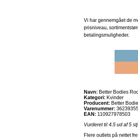
Vi har gennemgået de mes
prisniveau, sortimentstø
betalingsmuligheder.
Navn:
Better Bodies Roc
Kategori:
Kvinder
Producent:
Better Bodi
Varenummer:
3623935
EAN:
110927978503
Vurderet til
4.5
ud af 5 st
Flere outlets på nettet f