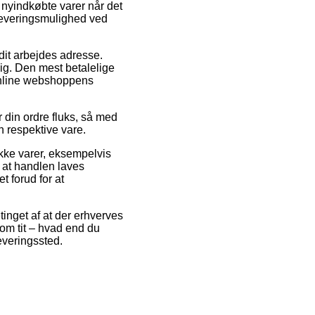
 de nyindkøbte varer når det
 leveringsmulighed ved
 dit arbejdes adresse.
ig. Den mest betalelige
 online webshoppens
din ordre fluks, så med
n respektive vare.
kke varer, eksempelvis
 at handlen laves
t forud for at
tinget af at der erhverves
som tit – hvad end du
leveringssted.