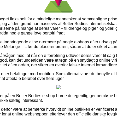
 meget fleksibelt for almindelige mennesker at sammenligne prise
, og af den grund har massevis af Better Bodies internet selska
priserne på mange af deres varer – til drenge og piger, og yderl
dda nogle gange love portofri fragt.
re indbringende at se nærmere på nogle e-shops efter udsalg p
 Melange – L før du placerer ordren, sådan at du er sikret at an
årvågen med, at når en e-forretning udlover deres varer til salg 
 god, kan det undertiden være et tegn på en snydagtig online vir
tet af en orden, der sikrer en overfor falske internet forhandlere
er eller betalinger med mobilen. Som alternativ bør du benytte et til
r at afbetale beløbet over flere uger.
ller på en Better Bodies e-shop burde de egentlig gennemløbe b
ikke særlig interessant.
 derfor være at bemærke hvorvidt online butikken er verificeret 
 for at online webshoppen efterlever den officielle danske lovgiv