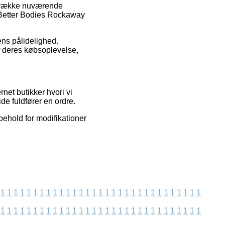
e række nuværende
f Better Bodies Rockaway
ens pålidelighed.
af deres købsoplevelse,
net butikker hvori vi
de fuldfører en ordre.
behold for modifikationer
1
1
1
1
1
1
1
1
1
1
1
1
1
1
1
1
1
1
1
1
1
1
1
1
1
1
1
1
1
1
1
1
1
1
1
1
1
1
1
1
1
1
1
1
1
1
1
1
1
1
1
1
1
1
1
1
1
1
1
1
1
1