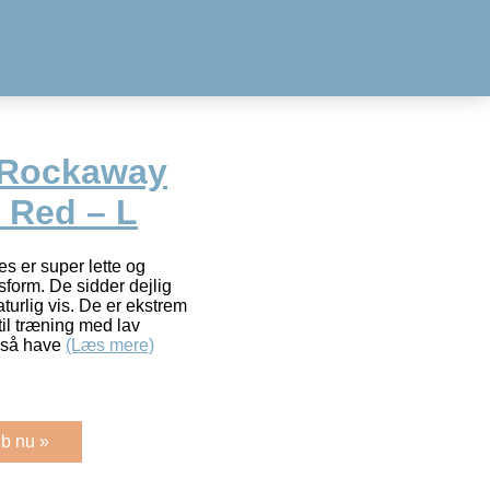
 Rockaway
 Red – L
s er super lette og
sform. De sidder dejlig
turlig vis. De er ekstrem
til træning med lav
også have
(Læs mere)
b nu »