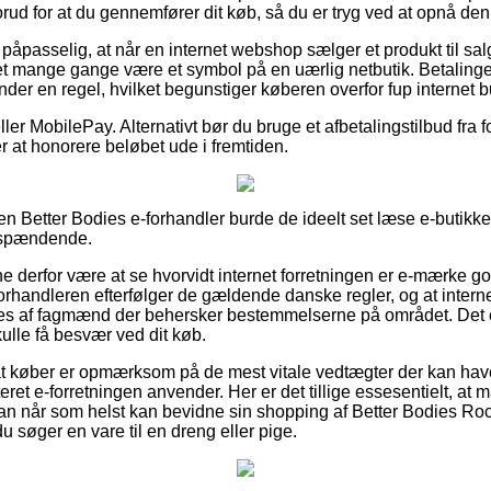
rud for at du gennemfører dit køb, så du er tryg ved at opnå den 
påpasselig, at når en internet webshop sælger et produkt til salg 
 det mange gange være et symbol på en uærlig netbutik. Betaling
er en regel, hvilket begunstiger køberen overfor fup internet bu
ller MobilePay. Alternativt bør du bruge et afbetalingstilbud fra f
ter at honorere beløbet ude i fremtiden.
n Better Bodies e-forhandler burde de ideelt set læse e-butikken
 spændende.
nne derfor være at se hvorvidt internet forretningen er e-mærke 
 forhandleren efterfølger de gældende danske regler, og at inter
s af fagmænd der behersker bestemmelserne på området. Det e
kulle få besvær ved dit køb.
 at køber er opmærksom på de mest vitale vedtægter der kan hav
eret e-forretningen anvender. Her er det tillige essesentielt, at m
man når som helst kan bevidne sin shopping af Better Bodies R
 søger en vare til en dreng eller pige.