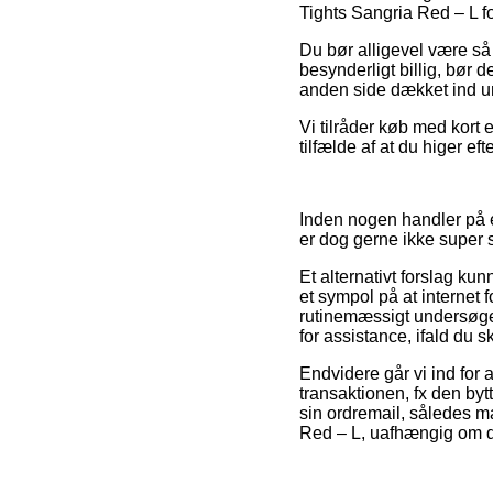
Tights Sangria Red – L fo
Du bør alligevel være så 
besynderligt billig, bør
anden side dækket ind und
Vi tilråder køb med kort e
tilfælde af at du higer ef
Inden nogen handler på e
er dog gerne ikke super
Et alternativt forslag ku
et sympol på at internet
rutinemæssigt undersøge
for assistance, ifald du s
Endvidere går vi ind for
transaktionen, fx den bytt
sin ordremail, således 
Red – L, uafhængig om du