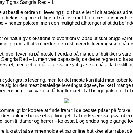
ay Tights Sangria Red – L.
 at bestille ordren til levering til dit hus eller til dit arbejdes a
e bekostelig, men tillige ret så fleksibel. Den mest prisbevidste
elv henter pakken, men den mulighed afhænger af at du befinder
r er naturligvis ekstremt relevant om vi absolut skal bruge vare
melig centralt at vi checker den estimerede leveringsdato på det
et lover levering på næste hverdag på mange af butikkens varer
Sangria Red – L, men vær påpasselig da det er regnet ud fra a
kkeslæt, med det formål at de sandsynligvis kan nå at få bestilli
.
k yder gratis levering, men for det meste kun ifald man køber fo
te sig for den mest betalelige leveringsudgave, hvilket i mange 
redensborg – vil være at få fragtfirmaet til at bringe pakken til e
kommeligt for købere at finde frem til de bedste priser på forskel
odies online shops set sig tvunget til at nedskære salgsværdien p
el som til damer og herrer – kolossalt, og endda nogle gange love
re lukrativt at sammenholde et par online butikker efter rabat 