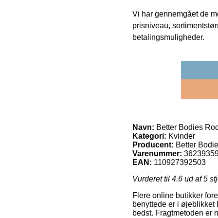
Vi har gennemgået de mes
prisniveau, sortimentstø
betalingsmuligheder.
Navn:
Better Bodies Roc
Kategori:
Kvinder
Producent:
Better Bodi
Varenummer:
3623935
EAN:
110927392503
Vurderet til
4.6
ud af 5 st
Flere online butikker for
benyttede er i øjeblikket
bedst. Fragtmetoden er n