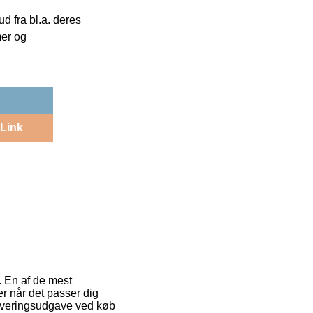
 fra bl.a. deres
mer og
Link
. En af de mest
er når det passer dig
leveringsudgave ved køb