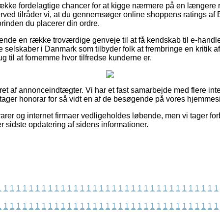
 række fordelagtige chancer for at kigge nærmere på en længer
erved tilråder vi, at du gennemsøger online shoppens ratings a
rinden du placerer din ordre.
nde en række troværdige genveje til at få kendskab til e-handl
 selskaber i Danmark som tilbyder folk at frembringe en kritik 
g til at fornemme hvor tilfredse kunderne er.
ret af annonceindtægter. Vi har et fast samarbejde med flere inter
 tager honorar for så vidt en af de besøgende på vores hjemmesi
arer og internet firmaer vedligeholdes løbende, men vi tager for
er sidste opdatering af sidens informationer.
1
1
1
1
1
1
1
1
1
1
1
1
1
1
1
1
1
1
1
1
1
1
1
1
1
1
1
1
1
1
1
1
1
1
1
1
1
1
1
1
1
1
1
1
1
1
1
1
1
1
1
1
1
1
1
1
1
1
1
1
1
1
1
1
1
1
1
1
1
1