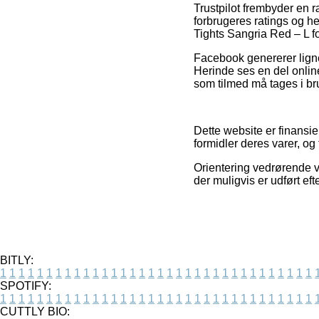
Trustpilot frembyder en
forbrugeres ratings og h
Tights Sangria Red – L fo
Facebook genererer ligne
Herinde ses en del online
som tilmed må tages i bru
Dette website er finansie
formidler deres varer, og
Orientering vedrørende v
der muligvis er udført eft
BITLY:
1
1
1
1
1
1
1
1
1
1
1
1
1
1
1
1
1
1
1
1
1
1
1
1
1
1
1
1
1
1
1
1
1
1
SPOTIFY:
1
1
1
1
1
1
1
1
1
1
1
1
1
1
1
1
1
1
1
1
1
1
1
1
1
1
1
1
1
1
1
1
1
1
CUTTLY BIO: