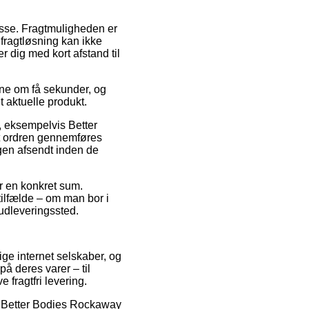
dresse. Fragtmuligheden er
 fragtløsning kan ikke
 dig med kort afstand til
rne om få sekunder, og
 aktuelle produkt.
, eksempelvis Better
t ordren gennemføres
ngen afsendt inden de
r en konkret sum.
tilfælde – om man bor i
t udleveringssted.
lige internet selskaber, og
å deres varer – til
 fragtfri levering.
på Better Bodies Rockaway