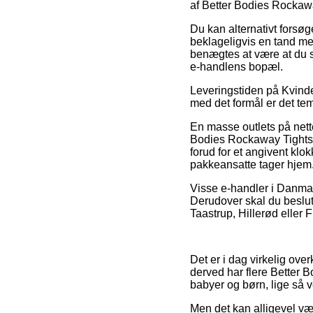
af Better Bodies Rockaw
Du kan alternativt forsøge
beklageligvis en tand mer
benægtes at være at du s
e-handlens bopæl.
Leveringstiden på Kvinde
med det formål er det tem
En masse outlets på nett
Bodies Rockaway Tights 
forud for et angivent klo
pakkeansatte tager hjem
Visse e-handler i Danmar
Derudover skal du beslut
Taastrup, Hillerød eller F
Det er i dag virkelig over
derved har flere Better B
babyer og børn, lige så v
Men det kan alligevel væ