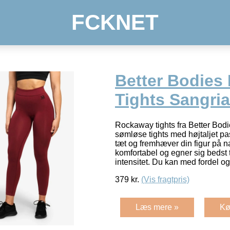
FCKNET
Better Bodies
Tights Sangria
Rockaway tights fra Better Bodie
sømløse tights med højtaljet pa
tæt og fremhæver din figur på na
komfortabel og egner sig bedst 
intensitet. Du kan med fordel 
379
kr.
(Vis fragtpris)
Læs mere »
Kø