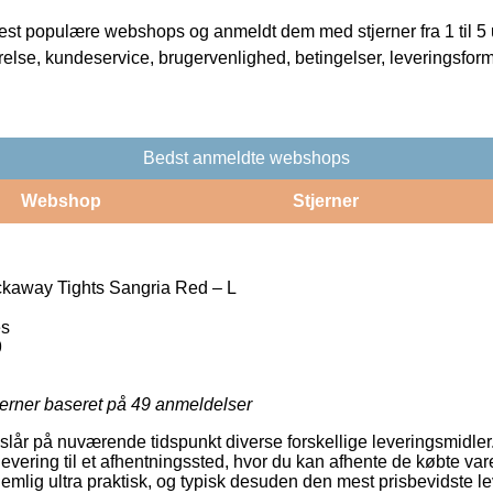
t populære webshops og anmeldt dem med stjerner fra 1 til 5 ud
rrelse, kundeservice, brugervenlighed, betingelser, leveringsfor
Bedst anmeldte webshops
Webshop
Stjerner
kaway Tights Sangria Red – L
es
9
jerner baseret på
49
anmeldelser
eslår på nuværende tidspunkt diverse forskellige leveringsmidler
 levering til et afhentningssted, hvor du kan afhente de købte var
emlig ultra praktisk, og typisk desuden den mest prisbevidste 