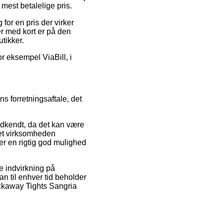
mest betalelige pris.
for en pris der virker
er med kort er på den
tikker.
or eksempel ViaBill, i
s forretningsaftale, det
godkendt, da det kan være
net virksomheden
r en rigtig god mulighed
e indvirkning på
an til enhver tid beholder
ockaway Tights Sangria