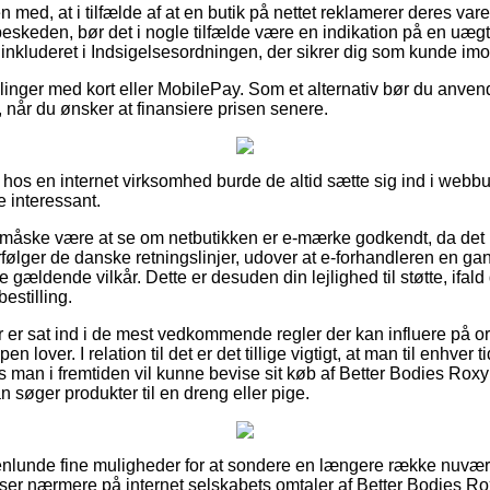
 med, at i tilfælde af at en butik på nettet reklamerer deres var
beskeden, bør det i nogle tilfælde være en indikation på en uæ
 inkluderet i Indsigelsesordningen, der sikrer dig som kunde im
illinger med kort eller MobilePay. Som et alternativ bør du anve
 når du ønsker at finansiere prisen senere.
os en internet virksomhed burde de altid sætte sig ind i webbut
e interessant.
 måske være at se om netbutikken er e-mærke godkendt, da det 
erfølger de danske retningslinjer, udover at e-forhandleren en ga
gældende vilkår. Dette er desuden din lejlighed til støtte, ifald 
estilling.
ber er sat ind i de mest vedkommende regler der kan influere på 
 lover. I relation til det er det tillige vigtigt, at man til enhver
 man i fremtiden vil kunne bevise sit køb af Better Bodies Ro
 søger produkter til en dreng eller pige.
genlunde fine muligheder for at sondere en længere række nuvæ
du ser nærmere på internet selskabets omtaler af Better Bodies 