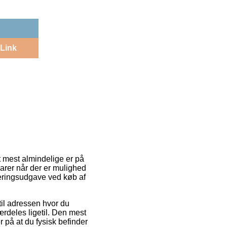
Link
et mest almindelige er på
arer når der er mulighed
everingsudgave ved køb af
til adressen hvor du
rdeles ligetil. Den mest
 på at du fysisk befinder