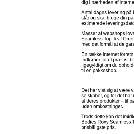
dig i nærheden af interne
Antal dages levering på
står og skal bruge din p
estimerede leveringsdat
Masser af webshops lover
Seamless Top Teal Green, 
med det formål at de garan
En række internet forretn
indkøber for et præcist 
ligegyldigt om du opholde
til en pakkeshop.
Det har vist sig at være 
selskaber, og for det ha
af deres produkter – til
uden omkostninger.
Trods dette kan det imidle
Bodies Roxy Seamless Top
prisbilligste pris.