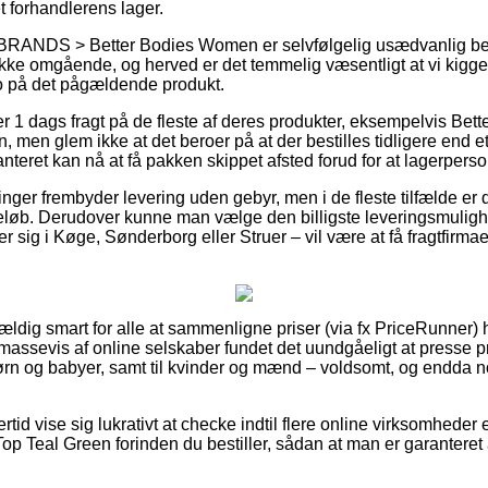
t forhandlerens lager.
 BRANDS > Better Bodies Women er selvfølgelig usædvanlig be
akke omgående, og herved er det temmelig væsentligt at vi kig
o på det pågældende produkt.
 1 dags fragt på de fleste af deres produkter, eksempelvis Bet
men glem ikke at det beroer på at der bestilles tidligere end et
teret kan nå at få pakken skippet afsted forud for at lagerpersona
inger frembyder levering uden gebyr, men i de fleste tilfælde er
beløb. Derudover kunne man vælge den billigste leveringsmuligh
r sig i Køge, Sønderborg eller Struer – vil være at få fragtfirmae
vældig smart for alle at sammenligne priser (via fx PriceRunner) h
r massevis af online selskaber fundet det uundgåeligt at presse 
 børn og babyer, samt til kvinder og mænd – voldsomt, og endda n
rtid vise sig lukrativt at checke indtil flere online virksomheder 
 Teal Green forinden du bestiller, sådan at man er garanteret