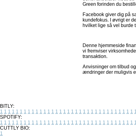
Green forinden du bestill
Facebook giver dig på sa
kundefokus. I øvrigt er d
hvilket lige så vel burde 
Denne hjemmeside finansi
vi fremviser virksomheder
transaktion.
Anvisninger om tilbud og
ændringer der muligvis er
BITLY:
1
1
1
1
1
1
1
1
1
1
1
1
1
1
1
1
1
1
1
1
1
1
1
1
1
1
1
1
1
1
1
1
1
1
SPOTIFY:
1
1
1
1
1
1
1
1
1
1
1
1
1
1
1
1
1
1
1
1
1
1
1
1
1
1
1
1
1
1
1
1
1
1
CUTTLY BIO:
1