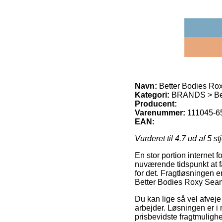
Navn:
Better Bodies Ro
Kategori:
BRANDS > Bet
Producent:
Varenummer:
111045-65
EAN:
Vurderet til
4.7
ud af 5 st
En stor portion internet 
nuværende tidspunkt at f
for det. Fragtløsningen e
Better Bodies Roxy Seam
Du kan lige så vel afveje
arbejder. Løsningen er i
prisbevidste fragtmulighe