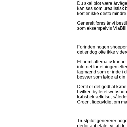
Du skal blot være årvågen
kan ses som urealistisk 
kort er ikke desto mindre
Generelt foreslår vi best
som eksempelvis ViaBill,
Forinden nogen shopper h
det er dog ofte ikke vider
Et nemt alternativ kunne
internet forretningen eft
fagmænd som er inde i de 
besvær som følge af din b
Dertil er det godt at kø
hvilken bytteret webshoppen
købsbekræftelse, således
Green, ligegyldigt om man
Trustpilot genererer no
derfor anbefaler vi, at 