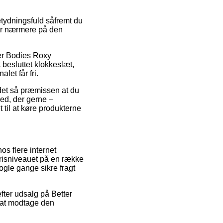
tydningsfuld såfremt du
ger nærmere på den
ter Bodies Roxy
 besluttet klokkeslæt,
let får fri.
 det så præmissen at du
ed, der gerne –
t til at køre produkterne
os flere internet
prisniveauet på en række
ogle gange sikre fragt
efter udsalg på Better
 at modtage den