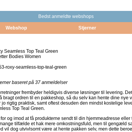
Bedst anmeldte webshops
Webshop
Stjerner
xy Seamless Top Teal Green
ter Bodies Women
3-roxy-seamless-top-teal-green
jerner baseret på
37
anmeldelser
forretninger frembyder heldigvis diverse løsninger til levering. D
å bragt ordren til en pakkeshop, så du selv kan hente dine nye v
r jo rigtig praktisk, samt oftest desuden den mindst kostelige l
less Top Teal Green.
 for og imod at få produkterne sendt til din hjemmeadresse eller 
 mange tilfælde et hak mere omkostningsfuld, men til gengæld sæ
d vil dog utvivlsomt være at hente pakken selv, men dette beroer