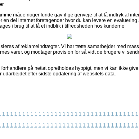
er.
mme måde nogenlunde gavnlige genveje til at få indtryk af int
er en del internet foretagender hvor du kan levere en evaluering
tages i brug til at få et indblik i tilfredsheden hos kunderne.
eres af reklameindtægter. Vi har tætte samarbejder med massev
nes varer, og modtager provision for så vidt de brugere vi sende
 forhandlere på nettet opretholdes hyppigt, men vi kan ikke give
 udarbejdet efter sidste opdatering af websitets data.
1
1
1
1
1
1
1
1
1
1
1
1
1
1
1
1
1
1
1
1
1
1
1
1
1
1
1
1
1
1
1
1
1
1
1
1
1
1
1
1
1
1
1
1
1
1
1
1
1
1
1
1
1
1
1
1
1
1
1
1
1
1
1
1
1
1
1
1
1
1