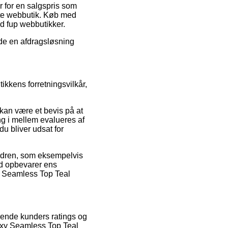
er for en salgspris som
gte webbutik. Køb med
od fup webbutikker.
nde en afdragsløsning
ikkens forretningsvilkår,
kan være et bevis på at
ng i mellem evalueres af
du bliver udsat for
ordren, som eksempelvis
 tid opbevarer ens
xy Seamless Top Teal
rende kunders ratings og
Roxy Seamless Top Teal