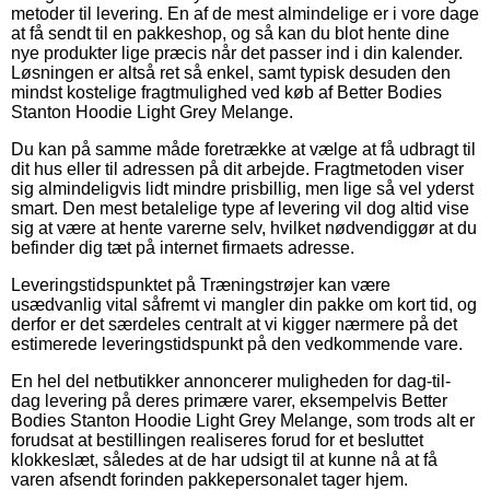
metoder til levering. En af de mest almindelige er i vore dage
at få sendt til en pakkeshop, og så kan du blot hente dine
nye produkter lige præcis når det passer ind i din kalender.
Løsningen er altså ret så enkel, samt typisk desuden den
mindst kostelige fragtmulighed ved køb af Better Bodies
Stanton Hoodie Light Grey Melange.
Du kan på samme måde foretrække at vælge at få udbragt til
dit hus eller til adressen på dit arbejde. Fragtmetoden viser
sig almindeligvis lidt mindre prisbillig, men lige så vel yderst
smart. Den mest betalelige type af levering vil dog altid vise
sig at være at hente varerne selv, hvilket nødvendiggør at du
befinder dig tæt på internet firmaets adresse.
Leveringstidspunktet på Træningstrøjer kan være
usædvanlig vital såfremt vi mangler din pakke om kort tid, og
derfor er det særdeles centralt at vi kigger nærmere på det
estimerede leveringstidspunkt på den vedkommende vare.
En hel del netbutikker annoncerer muligheden for dag-til-
dag levering på deres primære varer, eksempelvis Better
Bodies Stanton Hoodie Light Grey Melange, som trods alt er
forudsat at bestillingen realiseres forud for et besluttet
klokkeslæt, således at de har udsigt til at kunne nå at få
varen afsendt forinden pakkepersonalet tager hjem.