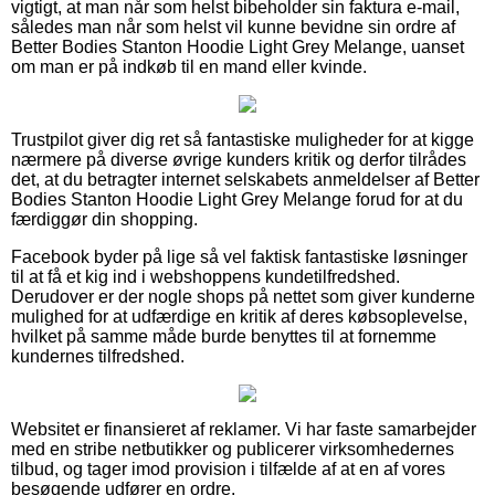
vigtigt, at man når som helst bibeholder sin faktura e-mail,
således man når som helst vil kunne bevidne sin ordre af
Better Bodies Stanton Hoodie Light Grey Melange, uanset
om man er på indkøb til en mand eller kvinde.
Trustpilot giver dig ret så fantastiske muligheder for at kigge
nærmere på diverse øvrige kunders kritik og derfor tilrådes
det, at du betragter internet selskabets anmeldelser af Better
Bodies Stanton Hoodie Light Grey Melange forud for at du
færdiggør din shopping.
Facebook byder på lige så vel faktisk fantastiske løsninger
til at få et kig ind i webshoppens kundetilfredshed.
Derudover er der nogle shops på nettet som giver kunderne
mulighed for at udfærdige en kritik af deres købsoplevelse,
hvilket på samme måde burde benyttes til at fornemme
kundernes tilfredshed.
Websitet er finansieret af reklamer. Vi har faste samarbejder
med en stribe netbutikker og publicerer virksomhedernes
tilbud, og tager imod provision i tilfælde af at en af vores
besøgende udfører en ordre.