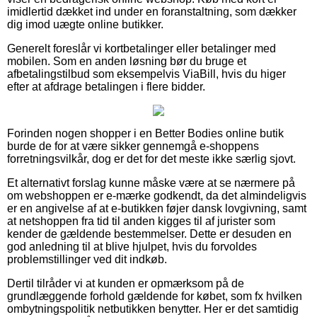
imidlertid dækket ind under en foranstaltning, som dækker
dig imod uægte online butikker.
Generelt foreslår vi kortbetalinger eller betalinger med
mobilen. Som en anden løsning bør du bruge et
afbetalingstilbud som eksempelvis ViaBill, hvis du higer
efter at afdrage betalingen i flere bidder.
Forinden nogen shopper i en Better Bodies online butik
burde de for at være sikker gennemgå e-shoppens
forretningsvilkår, dog er det for det meste ikke særlig sjovt.
Et alternativt forslag kunne måske være at se nærmere på
om webshoppen er e-mærke godkendt, da det almindeligvis
er en angivelse af at e-butikken føjer dansk lovgivning, samt
at netshoppen fra tid til anden kigges til af jurister som
kender de gældende bestemmelser. Dette er desuden en
god anledning til at blive hjulpet, hvis du forvoldes
problemstillinger ved dit indkøb.
Dertil tilråder vi at kunden er opmærksom på de
grundlæggende forhold gældende for købet, som fx hvilken
ombytningspolitik netbutikken benytter. Her er det samtidig