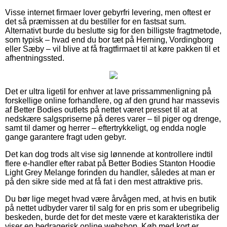
Visse internet firmaer lover gebyrfri levering, men oftest er
det så præmissen at du bestiller for en fastsat sum.
Alternativt burde du beslutte sig for den billigste fragtmetode,
som typisk – hvad end du bor tæt på Herning, Vordingborg
eller Sæby – vil blive at få fragtfirmaet til at køre pakken til et
afhentningssted.
Det er ultra ligetil for enhver at lave prissammenligning på
forskellige online forhandlere, og af den grund har massevis
af Better Bodies outlets på nettet været presset til at at
nedskære salgspriserne på deres varer – til piger og drenge,
samt til damer og herrer – eftertrykkeligt, og endda nogle
gange garantere fragt uden gebyr.
Det kan dog trods alt vise sig lønnende at kontrollere indtil
flere e-handler efter rabat på Better Bodies Stanton Hoodie
Light Grey Melange forinden du handler, således at man er
på den sikre side med at få fat i den mest attraktive pris.
Du bør lige meget hvad være årvågen med, at hvis en butik
på nettet udbyder varer til salg for en pris som er ubegribelig
beskeden, burde det for det meste være et karakteristika der
viser en bedragerisk online webshop. Køb med kort er