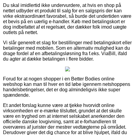
Du skal imidlertid ikke undervurdere, at hvis en shop på
nettet udbyder et produkt til salg for en salgspris der kan
virke ekstraordinært favorabel, så burde det undertiden være
et bevis på en uærlig e-handler. Køb med betalingskort er
dog indbefattet af et regelsæt, der dækker folk imod uægte
outlets på nettet.
Vi slår generelt et slag for bestillinger med betalingskort eller
betalinger med mobilen. Som en alternativ mulighed kan du
drage fordel af en afbetalingsløsning fra f.eks. ViaBill, ifald
du agter at dække betalingen i flere bidder.
Forud for at nogen shopper i en Better Bodies online
webshop kan man til hver en tid løbe igennem netshoppens
handelsbetingelser, det er dog almindeligvis ikke super
spændende.
Et andet forslag kunne være at tjekke hvorvidt online
virksomheden er e-mærke tilsluttet, grundet at det skulle
være en tryghed om at internet selskabet anerkender den
officielle danske lovgivning, samt at e-forhandleren tit
overværes af jurister der mestrer vedtægterne på området.
Derudover giver det dig chance for at blive hjulpet, ifald du