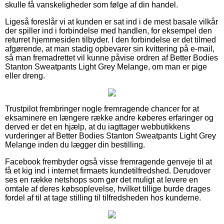
skulle få vanskeligheder som følge af din handel.
Ligeså foreslår vi at kunden er sat ind i de mest basale vilkår
der spiller ind i forbindelse med handlen, for eksempel den
returret hjemmesiden tilbyder. I den forbindelse er det tilmed
afgørende, at man stadig opbevarer sin kvittering på e-mail,
så man fremadrettet vil kunne påvise ordren af Better Bodies
Stanton Sweatpants Light Grey Melange, om man er pige
eller dreng.
Trustpilot frembringer nogle fremragende chancer for at
eksaminere en længere række andre køberes erfaringer og
derved er det en hjælp, at du iagttager webbutikkens
vurderinger af Better Bodies Stanton Sweatpants Light Grey
Melange inden du lægger din bestilling.
Facebook frembyder også visse fremragende genveje til at
få et kig ind i internet firmaets kundetilfredshed. Derudover
ses en række netshops som gør det muligt at levere en
omtale af deres købsoplevelse, hvilket tillige burde drages
fordel af til at tage stilling til tilfredsheden hos kunderne.