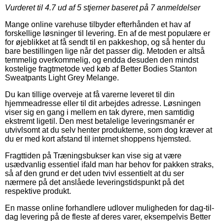
Vurderet til
4.7
ud af 5 stjerner baseret på
7
anmeldelser
Mange online varehuse tilbyder efterhånden et hav af
forskellige løsninger til levering. En af de mest populære er
for øjeblikket at få sendt til en pakkeshop, og så henter du
bare bestillingen lige når det passer dig. Metoden er altså
temmelig overkommelig, og endda desuden den mindst
kostelige fragtmetode ved køb af Better Bodies Stanton
Sweatpants Light Grey Melange.
Du kan tillige overveje at få varerne leveret til din
hjemmeadresse eller til dit arbejdes adresse. Løsningen
viser sig en gang i mellem en tak dyrere, men samtidig
ekstremt ligetil. Den mest betalelige leveringsmanér er
utvivlsomt at du selv henter produkterne, som dog kræver at
du er med kort afstand til internet shoppens hjemsted.
Fragttiden på Træningsbukser kan vise sig at være
usædvanlig essentiel ifald man har behov for pakken straks,
så af den grund er det uden tvivl essentielt at du ser
nærmere på det anslåede leveringstidspunkt på det
respektive produkt.
En masse online forhandlere udlover muligheden for dag-til-
dag levering på de fleste af deres varer, eksempelvis Better