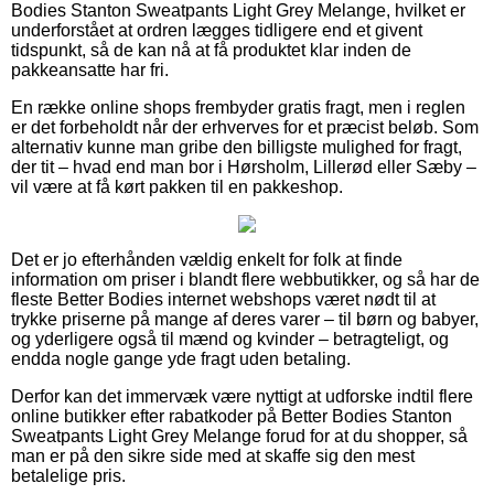
Bodies Stanton Sweatpants Light Grey Melange, hvilket er
underforstået at ordren lægges tidligere end et givent
tidspunkt, så de kan nå at få produktet klar inden de
pakkeansatte har fri.
En række online shops frembyder gratis fragt, men i reglen
er det forbeholdt når der erhverves for et præcist beløb. Som
alternativ kunne man gribe den billigste mulighed for fragt,
der tit – hvad end man bor i Hørsholm, Lillerød eller Sæby –
vil være at få kørt pakken til en pakkeshop.
Det er jo efterhånden vældig enkelt for folk at finde
information om priser i blandt flere webbutikker, og så har de
fleste Better Bodies internet webshops været nødt til at
trykke priserne på mange af deres varer – til børn og babyer,
og yderligere også til mænd og kvinder – betragteligt, og
endda nogle gange yde fragt uden betaling.
Derfor kan det immervæk være nyttigt at udforske indtil flere
online butikker efter rabatkoder på Better Bodies Stanton
Sweatpants Light Grey Melange forud for at du shopper, så
man er på den sikre side med at skaffe sig den mest
betalelige pris.