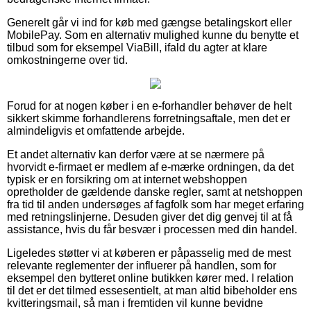
Generelt går vi ind for køb med gængse betalingskort eller
MobilePay. Som en alternativ mulighed kunne du benytte et
tilbud som for eksempel ViaBill, ifald du agter at klare
omkostningerne over tid.
Forud for at nogen køber i en e-forhandler behøver de helt
sikkert skimme forhandlerens forretningsaftale, men det er
almindeligvis et omfattende arbejde.
Et andet alternativ kan derfor være at se nærmere på
hvorvidt e-firmaet er medlem af e-mærke ordningen, da det
typisk er en forsikring om at internet webshoppen
opretholder de gældende danske regler, samt at netshoppen
fra tid til anden undersøges af fagfolk som har meget erfaring
med retningslinjerne. Desuden giver det dig genvej til at få
assistance, hvis du får besvær i processen med din handel.
Ligeledes støtter vi at køberen er påpasselig med de mest
relevante reglementer der influerer på handlen, som for
eksempel den bytteret online butikken kører med. I relation
til det er det tilmed essesentielt, at man altid bibeholder ens
kvitteringsmail, så man i fremtiden vil kunne bevidne