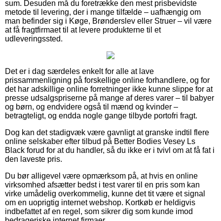
sum. Desuden må du foretrække den mest prisbevidste
metode til levering, der i mange tilfælde – uafhængig om
man befinder sig i Køge, Brønderslev eller Struer – vil være
at få fragtfirmaet til at levere produkterne til et
udleveringssted.
Det er i dag særdeles enkelt for alle at lave
prissammenligning på forskellige online forhandlere, og for
det har adskillige online forretninger ikke kunne slippe for at
presse udsalgspriserne på mange af deres varer – til babyer
og børn, og endvidere også til mænd og kvinder –
betragteligt, og endda nogle gange tilbyde portofri fragt.
Dog kan det stadigvæk være gavnligt at granske indtil flere
online selskaber efter tilbud på Better Bodies Vesey Ls
Black forud for at du handler, så du ikke er i tvivl om at få fat i
den laveste pris.
Du bør alligevel være opmærksom på, at hvis en online
virksomhed afsætter bedst i test varer til en pris som kan
virke umådelig overkommelig, kunne det tit være et signal
om en uoprigtig internet webshop. Kortkøb er heldigvis
indbefattet af en regel, som sikrer dig som kunde imod
bedrageriske internet firmaer.