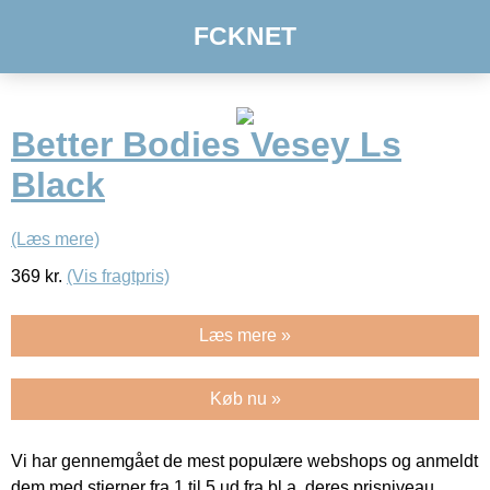
FCKNET
Better Bodies Vesey Ls
Black
(Læs mere)
369
kr.
(Vis fragtpris)
Læs mere »
Køb nu »
Vi har gennemgået de mest populære webshops og anmeldt
dem med stjerner fra 1 til 5 ud fra bl.a. deres prisniveau,