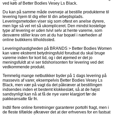
ved køb af Better Bodies Vesey Ls Black.
Du kan på samme måde overveje at bestille produkterne til
levering hjem til dig eller til din arbejdsplads.
Leveringsmetoden viser sig som oftest en anelse dyrere,
men lige så vel ret så ukompliceret. Den mindst kostelige
type af levering er uden tvivl selv at hente varerne, som
desværre stiller krav om at du har bopæl i nærheden af
online butikkens tilholdssted.
Leveringshastigheden på BRANDS > Better Bodies Women
kan være ekstremt betydningsfuld forudsat du skal bruge
varerne inden for kort tid, og i det øjemed er det jo
meningsfuldt at vi ser tidshorisonten for levering ved det
vedkommende produkt.
Temmelig mange netbutikker byder på 1 dags levering på
massevis af varer, eksempelvis Better Bodies Vesey Ls
Black, men vær på vagt da det påkræver at bestillingen
indsendes inden et bestemt klokkeslæt, så at de højst
sandsynligt kan nå at få de nye varer klargjort før de
pakkeansatte får fri.
Indtil flere online forretninger garanterer portofri fragt, men i
de fleste tilfælde afkræver det at der erhverves for en fastsat