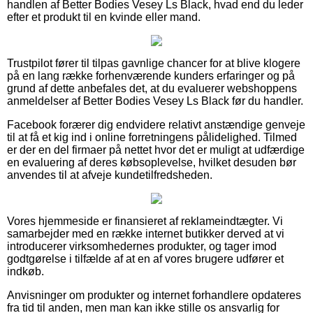
handlen af Better Bodies Vesey Ls Black, hvad end du leder
efter et produkt til en kvinde eller mand.
Trustpilot fører til tilpas gavnlige chancer for at blive klogere
på en lang række forhenværende kunders erfaringer og på
grund af dette anbefales det, at du evaluerer webshoppens
anmeldelser af Better Bodies Vesey Ls Black før du handler.
Facebook forærer dig endvidere relativt anstændige genveje
til at få et kig ind i online forretningens pålidelighed. Tilmed
er der en del firmaer på nettet hvor det er muligt at udfærdige
en evaluering af deres købsoplevelse, hvilket desuden bør
anvendes til at afveje kundetilfredsheden.
Vores hjemmeside er finansieret af reklameindtægter. Vi
samarbejder med en række internet butikker derved at vi
introducerer virksomhedernes produkter, og tager imod
godtgørelse i tilfælde af at en af vores brugere udfører et
indkøb.
Anvisninger om produkter og internet forhandlere opdateres
fra tid til anden, men man kan ikke stille os ansvarlig for