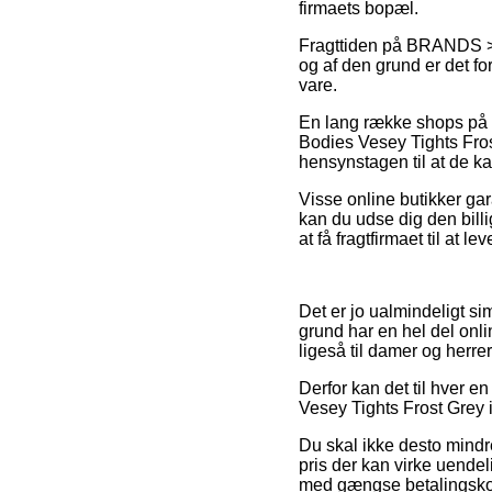
firmaets bopæl.
Fragttiden på BRANDS > B
og af den grund er det f
vare.
En lang række shops på ne
Bodies Vesey Tights Frost
hensynstagen til at de k
Visse online butikker gar
kan du udse dig den billi
at få fragtfirmaet til at l
Det er jo ualmindeligt si
grund har en hel del onli
ligeså til damer og herre
Derfor kan det til hver en
Vesey Tights Frost Grey i
Du skal ikke desto mindre
pris der kan virke uendeli
med gængse betalingskort