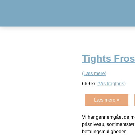
Tights Fros
(Læs mere)
669
kr.
(Vis fragtpris)
Læs mere »
Vi har gennemgået de mes
prisniveau, sortimentstø
betalingsmuligheder.