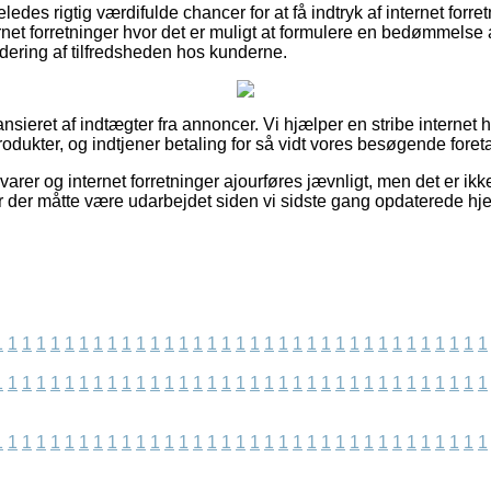
ledes rigtig værdifulde chancer for at få indtryk af internet forr
rnet forretninger hvor det er muligt at formulere en bedømmels
rdering af tilfredsheden hos kunderne.
sieret af indtægter fra annoncer. Vi hjælper en stribe internet h
dukter, og indtjener betaling for så vidt vores besøgende foreta
rer og internet forretninger ajourføres jævnligt, men det er ikke
r der måtte være udarbejdet siden vi sidste gang opdaterede h
1
1
1
1
1
1
1
1
1
1
1
1
1
1
1
1
1
1
1
1
1
1
1
1
1
1
1
1
1
1
1
1
1
1
1
1
1
1
1
1
1
1
1
1
1
1
1
1
1
1
1
1
1
1
1
1
1
1
1
1
1
1
1
1
1
1
1
1
1
1
1
1
1
1
1
1
1
1
1
1
1
1
1
1
1
1
1
1
1
1
1
1
1
1
1
1
1
1
1
1
1
1
1
1
1