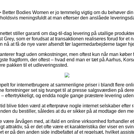
etter Bodies Women er jo temmelig vigtig om du behøver din pa
orholdsvis meningsfuldt at man efterser den anslåede leveringsda
ttet stiller garanti om dag-til-dag levering på utallige produkte
 Grey, som er forudsat at transaktionen realiseres forud for et n
an nå at få de nye varer afsendt før lagermedarbejderne tager hj
anterer fragt uden omkostninger, men oftest kun når man køber fo
gste fragtform, der oftest – hvad end man er tæt på Aarhus, Kors
evere pakken til et udleveringssted.
mpelt for internetbrugere at sammenligne priser i blandt flere onl
ne forretninger set sig tvunget til at presse salgsværdien på dere
r – eftertrykkeligt, og endda nogle gange præstere levering uden
 tid blive tiden værd at efterprøve nogle internet selskaber efter
nden du bestiller, således at du er sikker på at modtage den mest
 være årvågen med, at ifald en online virksomhed forhandler et p
gt attraktiv, så er det ofte være et karakteristika der viser en svi
 er på den anden side indbefattet af et regelsæt, hvilket assis