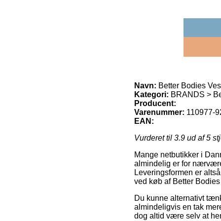
Navn:
Better Bodies Ves
Kategori:
BRANDS > Bet
Producent:
Varenummer:
110977-92
EAN:
Vurderet til
3.9
ud af 5 st
Mange netbutikker i Danm
almindelig er for nærvære
Leveringsformen er alts
ved køb af Better Bodies
Du kunne alternativt tænk
almindeligvis en tak mer
dog altid være selv at hen