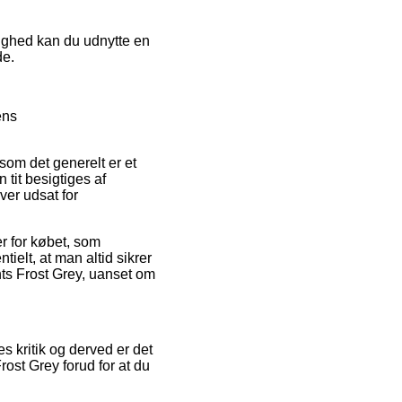
lighed kan du udnytte en
de.
ens
som det generelt er et
 tit besigtiges af
ver udsat for
r for købet, som
tielt, at man altid sikrer
hts Frost Grey, uanset om
s kritik og derved er det
ost Grey forud for at du