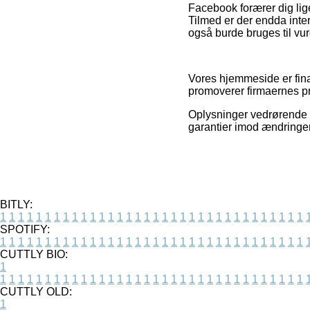
Facebook forærer dig lige
Tilmed er der endda inte
også burde bruges til vu
Vores hjemmeside er finan
promoverer firmaernes pro
Oplysninger vedrørende va
garantier imod ændringe
BITLY:
1
1
1
1
1
1
1
1
1
1
1
1
1
1
1
1
1
1
1
1
1
1
1
1
1
1
1
1
1
1
1
1
1
1
SPOTIFY:
1
1
1
1
1
1
1
1
1
1
1
1
1
1
1
1
1
1
1
1
1
1
1
1
1
1
1
1
1
1
1
1
1
1
CUTTLY BIO:
1
1
1
1
1
1
1
1
1
1
1
1
1
1
1
1
1
1
1
1
1
1
1
1
1
1
1
1
1
1
1
1
1
1
1
CUTTLY OLD:
1