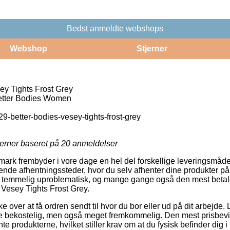
Bedst anmeldte webshops
Webshop
Stjerner
ey Tights Frost Grey
ter Bodies Women
9-better-bodies-vesey-tights-frost-grey
jerner baseret på
20
anmeldelser
ark frembyder i vore dage en hel del forskellige leveringsmåde
nde afhentningssteder, hvor du selv afhenter dine produkter på e
å temmelig uproblematisk, og mange gange også den mest betal
 Vesey Tights Frost Grey.
e over at få ordren sendt til hvor du bor eller ud på dit arbejde.
e bekostelig, men også meget fremkommelig. Den mest prisbevid
te produkterne, hvilket stiller krav om at du fysisk befinder dig i 