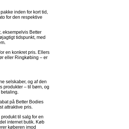
kke inden for kort tid,
to for den respektive
r, eksempelvis Better
øjagtigt tidspunkt, med
em.
r en konkret pris. Ellers
ør eller Ringkøbing – er
ine selskaber, og af den
s produkter – til børn, og
 betaling.
 rabat på Better Bodies
 attraktive pris.
rodukt til salg for en
ndel internet butik. Køb
terer køberen imod