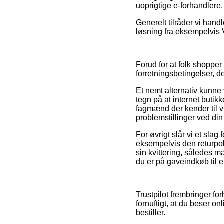
uoprigtige e-forhandlere.
Generelt tilråder vi han
løsning fra eksempelvis V
Forud for at folk shoppe
forretningsbetingelser, de
Et nemt alternativ kunne 
tegn på at internet butik
fagmænd der kender til vi
problemstillinger ved din
For øvrigt slår vi et sla
eksempelvis den returpolit
sin kvittering, således 
du er på gaveindkøb til 
Trustpilot frembringer fo
fornuftigt, at du beser o
bestiller.