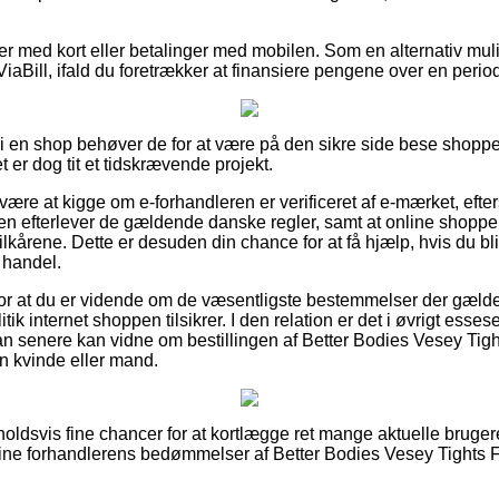
dler med kort eller betalinger med mobilen. Som en alternativ mu
iaBill, ifald du foretrækker at finansiere pengene over en perio
r i en shop behøver de for at være på den sikre side bese shopp
t er dog tit et tidskrævende projekt.
være at kigge om e-forhandleren er verificeret af e-mærket, efter
ken efterlever de gældende danske regler, samt at online shoppen
lkårene. Dette er desuden din chance for at få hjælp, hvis du bli
 handel.
g for at du er vidende om de væsentligste bestemmelser der gælde
ik internet shoppen tilsikrer. I den relation er det i øvrigt essesen
man senere kan vidne om bestillingen af Better Bodies Vesey Tig
en kvinde eller mand.
rholdsvis fine chancer for at kortlægge ret mange aktuelle brugere
nline forhandlerens bedømmelser af Better Bodies Vesey Tights Fr