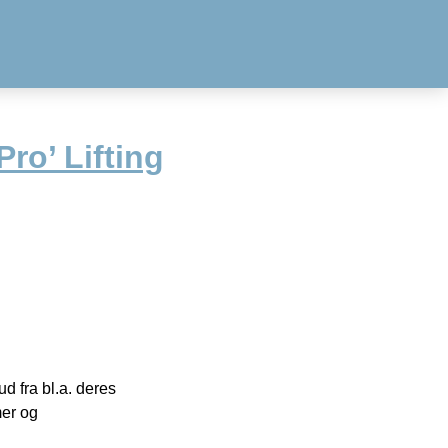
ro’ Lifting
 fra bl.a. deres
mer og