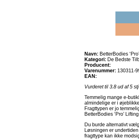
Navn:
BetterBodies ‘Pro’
Kategori:
De Bedste Tilb
Producent:
Varenummer:
130311-
EAN:
Vurderet til
3.8
ud af 5 st
Temmelig mange e-butikke
almindelige er i øjeblikke
Fragttypen er jo temmeli
BetterBodies ‘Pro’ Lifti
Du burde alternativt vælge
Løsningen er undertiden 
fragttype kan ikke modsi