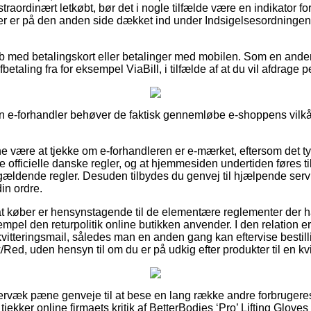
traordinært letkøbt, bør det i nogle tilfælde være en indikator fo
nger er på den anden side dækket ind under Indsigelsesordningen,
køb med betalingskort eller betalinger med mobilen. Som en and
etaling fra for eksempel ViaBill, i tilfælde af at du vil afdrage 
n e-forhandler behøver de faktisk gennemløbe e-shoppens vilkår
være at tjekke om e-forhandleren er e-mærket, eftersom det typ
 officielle danske regler, og at hjemmesiden undertiden føres ti
ldende regler. Desuden tilbydes du genvej til hjælpende servi
in ordre.
r at køber er hensynstagende til de elementære reglementer der h
mpel den returpolitik online butikken anvender. I den relation er d
kvitteringsmail, således man en anden gang kan eftervise bestil
k/Red, uden hensyn til om du er på udkig efter produkter til en k
ervæk pæne genveje til at bese en lang række andre forbrugeres
u tjekker online firmaets kritik af BetterBodies ‘Pro’ Lifting Glov