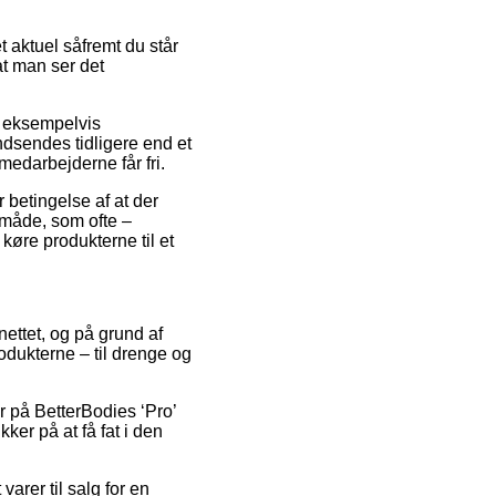
 aktuel såfremt du står
at man ser det
, eksempelvis
indsendes tidligere end et
kmedarbejderne får fri.
 betingelse af at der
gsmåde, som ofte –
køre produkterne til et
nettet, og på grund af
rodukterne – til drenge og
er på BetterBodies ‘Pro’
ker på at få fat i den
arer til salg for en