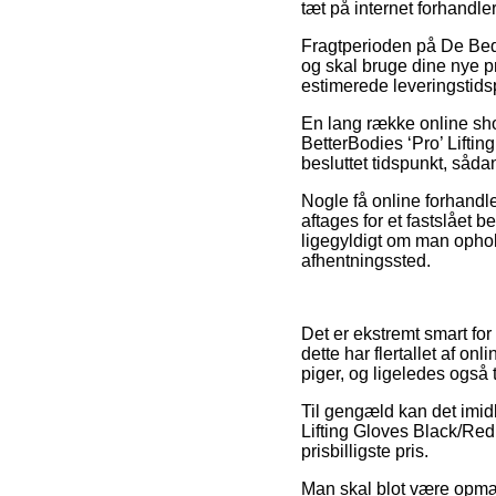
tæt på internet forhandle
Fragtperioden på De Beds
og skal bruge dine nye pr
estimerede leveringstid
En lang række online sho
BetterBodies ‘Pro’ Liftin
besluttet tidspunkt, sådan
Nogle få online forhandle
aftages for et fastslået 
ligegyldigt om man ophold
afhentningssted.
Det er ekstremt smart for
dette har flertallet af on
piger, og ligeledes også 
Til gengæld kan det imidl
Lifting Gloves Black/Red 
prisbilligste pris.
Man skal blot være opmærk