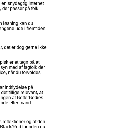
r en snydagtig internet
 der passer på folk
en løsning kan du
pengene ude i fremtiden.
, det er dog gerne ikke
isk er et tegn på at
lsyn med af fagfolk der
ce, når du forvoldes
ar indflydelse på
et tillige relevant, at
lingen af BetterBodies
vinde eller mand.
 reflektioner og af den
es Black/Red forinden du