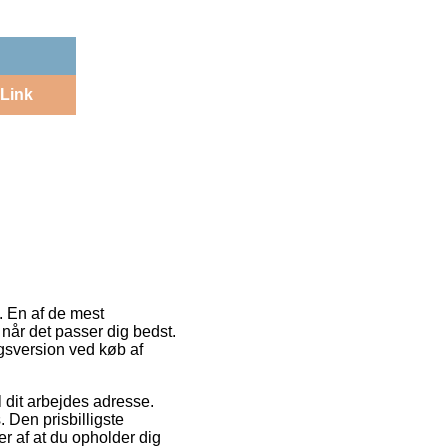
Link
. En af de mest
n når det passer dig bedst.
ngsversion ved køb af
il dit arbejdes adresse.
 Den prisbilligste
r af at du opholder dig