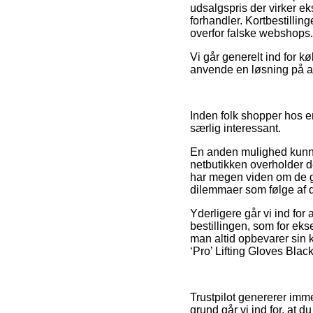
udsalgspris der virker eks
forhandler. Kortbestilli
overfor falske webshops.
Vi går generelt ind for 
anvende en løsning på afb
Inden folk shopper hos e
særlig interessant.
En anden mulighed kunne 
netbutikken overholder de
har megen viden om de gæ
dilemmaer som følge af d
Yderligere går vi ind fo
bestillingen, som for ekse
man altid opbevarer sin 
‘Pro’ Lifting Gloves Blac
Trustpilot genererer imm
grund går vi ind for, at d