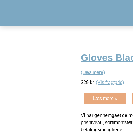
Gloves Bla
(Læs mere)
229
kr.
(Vis fragtpris)
Læs mere »
Vi har gennemgået de mes
prisniveau, sortimentstø
betalingsmuligheder.