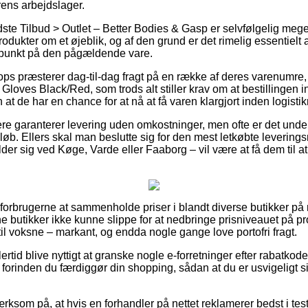
rens arbejdslager.
te Tilbud > Outlet – Better Bodies & Gasp er selvfølgelig meget
odukter om et øjeblik, og af den grund er det rimelig essentielt 
spunkt på den pågældende vare.
ps præsterer dag-til-dag fragt på en række af deres varenumre
g Gloves Black/Red, som trods alt stiller krav om at bestillingen 
 at de har en chance for at nå at få varen klargjort inden logisti
re garanterer levering uden omkostninger, men ofte er det under
beløb. Ellers skal man beslutte sig for den mest letkøbte leverin
er sig ved Køge, Varde eller Faaborg – vil være at få dem til at 
 forbrugerne at sammenholde priser i blandt diverse butikker på 
line butikker ikke kunne slippe for at nedbringe prisniveauet på p
til voksne – markant, og endda nogle gange love portofri fragt.
ertid blive nyttigt at granske nogle e-forretninger efter rabatkod
forinden du færdiggør din shopping, sådan at du er usvigeligt sik
som på, at hvis en forhandler på nettet reklamerer bedst i test v