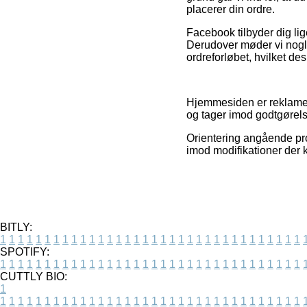
placerer din ordre.
Facebook tilbyder dig lig
Derudover møder vi nogl
ordreforløbet, hvilket d
Hjemmesiden er reklamefi
og tager imod godtgørels
Orientering angående prod
imod modifikationer der k
BITLY:
1
1
1
1
1
1
1
1
1
1
1
1
1
1
1
1
1
1
1
1
1
1
1
1
1
1
1
1
1
1
1
1
1
1
SPOTIFY:
1
1
1
1
1
1
1
1
1
1
1
1
1
1
1
1
1
1
1
1
1
1
1
1
1
1
1
1
1
1
1
1
1
1
CUTTLY BIO:
1
1
1
1
1
1
1
1
1
1
1
1
1
1
1
1
1
1
1
1
1
1
1
1
1
1
1
1
1
1
1
1
1
1
1