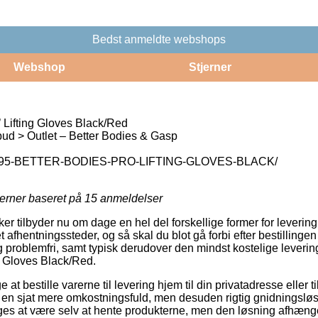
Bedst anmeldte webshops
Webshop
Stjerner
 Lifting Gloves Black/Red
ud > Outlet – Better Bodies & Gasp
995-BETTER-BODIES-PRO-LIFTING-GLOVES-BLACK/
jerner baseret på
15
anmeldelser
r tilbyder nu om dage en hel del forskellige former for levering
t afhentningssteder, og så skal du blot gå forbi efter bestillinge
g problemfri, samt typisk derudover den mindst kostelige leveri
ng Gloves Black/Red.
 at bestille varerne til levering hjem til din privatadresse eller t
en sjat mere omkostningsfuld, men desuden rigtig gnidningsløs.
ges at være selv at hente produkterne, men den løsning afhænge