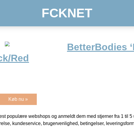
FCKNET
BetterBodies ‘P
ck/Red
Køb nu »
t populære webshops og anmeldt dem med stjerner fra 1 til 5 ud
rrelse, kundeservice, brugervenlighed, betingelser, leveringsfor