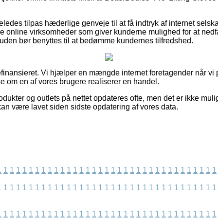
eledes tilpas hæderlige genveje til at få indtryk af internet sels
e online virksomheder som giver kunderne mulighed for at nedf
esuden bør benyttes til at bedømme kundernes tilfredshed.
nansieret. Vi hjælper en mængde internet foretagender når vi 
e om en af vores brugere realiserer en handel.
ukter og outlets på nettet opdateres ofte, men det er ikke muligt
an være lavet siden sidste opdatering af vores data.
1
1
1
1
1
1
1
1
1
1
1
1
1
1
1
1
1
1
1
1
1
1
1
1
1
1
1
1
1
1
1
1
1
1
1
1
1
1
1
1
1
1
1
1
1
1
1
1
1
1
1
1
1
1
1
1
1
1
1
1
1
1
1
1
1
1
1
1
1
1
1
1
1
1
1
1
1
1
1
1
1
1
1
1
1
1
1
1
1
1
1
1
1
1
1
1
1
1
1
1
1
1
1
1
1