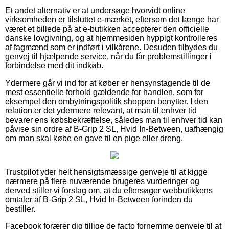
Et andet alternativ er at undersøge hvorvidt online
virksomheden er tilsluttet e-mærket, eftersom det længe har
været et billede på at e-butikken accepterer den officielle
danske lovgivning, og at hjemmesiden hyppigt kontrolleres
af fagmænd som er indført i vilkårene. Desuden tilbydes du
genvej til hjælpende service, når du får problemstillinger i
forbindelse med dit indkøb.
Ydermere går vi ind for at køber er hensynstagende til de
mest essentielle forhold gældende for handlen, som for
eksempel den ombytningspolitik shoppen benytter. I den
relation er det ydermere relevant, at man til enhver tid
bevarer ens købsbekræftelse, således man til enhver tid kan
påvise sin ordre af B-Grip 2 SL, Hvid In-Between, uafhængig
om man skal købe en gave til en pige eller dreng.
Trustpilot yder helt hensigtsmæssige genveje til at kigge
nærmere på flere nuværende brugeres vurderinger og
derved stiller vi forslag om, at du eftersøger webbutikkens
omtaler af B-Grip 2 SL, Hvid In-Between forinden du
bestiller.
Facebook forærer dig tillige de facto fornemme genveje til at