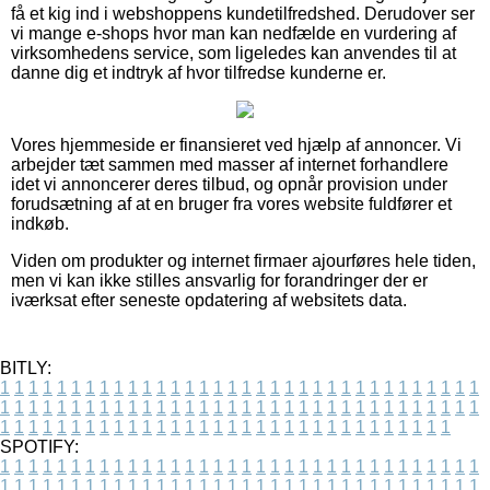
få et kig ind i webshoppens kundetilfredshed. Derudover ser
vi mange e-shops hvor man kan nedfælde en vurdering af
virksomhedens service, som ligeledes kan anvendes til at
danne dig et indtryk af hvor tilfredse kunderne er.
Vores hjemmeside er finansieret ved hjælp af annoncer. Vi
arbejder tæt sammen med masser af internet forhandlere
idet vi annoncerer deres tilbud, og opnår provision under
forudsætning af at en bruger fra vores website fuldfører et
indkøb.
Viden om produkter og internet firmaer ajourføres hele tiden,
men vi kan ikke stilles ansvarlig for forandringer der er
iværksat efter seneste opdatering af websitets data.
BITLY:
1
1
1
1
1
1
1
1
1
1
1
1
1
1
1
1
1
1
1
1
1
1
1
1
1
1
1
1
1
1
1
1
1
1
1
1
1
1
1
1
1
1
1
1
1
1
1
1
1
1
1
1
1
1
1
1
1
1
1
1
1
1
1
1
1
1
1
1
1
1
1
1
1
1
1
1
1
1
1
1
1
1
1
1
1
1
1
1
1
1
1
1
1
1
1
1
1
1
1
1
SPOTIFY:
1
1
1
1
1
1
1
1
1
1
1
1
1
1
1
1
1
1
1
1
1
1
1
1
1
1
1
1
1
1
1
1
1
1
1
1
1
1
1
1
1
1
1
1
1
1
1
1
1
1
1
1
1
1
1
1
1
1
1
1
1
1
1
1
1
1
1
1