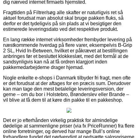
dig nærved internet firmaets hjemsted.
Fragttiden på Filtrer/søg alle skafter er naturligvis ret så
aktuel forudsat man absolut skal bruge pakken fluks, så
derfor er det tydeligvis på sin plads at vi besigtiger den
estimerede leveringsdato ved det respektive produkt.
En lang række internet virksomheder frembyder levering på
næstkommende hverdag på flere varer, eksempelvis B-Grip
2 SL, Hvid In-Between, hvilket er påkrævet at bestillingen
anbringes før et besluttet klokkeslæt, med det formål at de
sandsynligvis kan nå at få ordren klargjort inden
pakkemedarbejderne drager hjemad.
Nogle enkelte e-shops i Danmark tilbyder fri fragt, men ofte
er det forudsat at der aftages for en præcis sum. Derudover
kan man tage den mest betalelige leveringsversion, der
gerne – om du bor i Holstebro, Brønderslev eller Brande –
vil blive at få dem til at køre din pakke til en pakkeshop.
Det er jo efterhånden virkelig praktisk for almindelige
dødelige at sammenligne priser (via fx PriceRunner) fra flere
online forretninger, og derved har mange Bull’s online
forhandlere fundet det nødvendigt at nedsætte salgspriserne