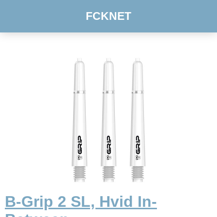
FCKNET
B-Grip 2 SL, Hvid In-