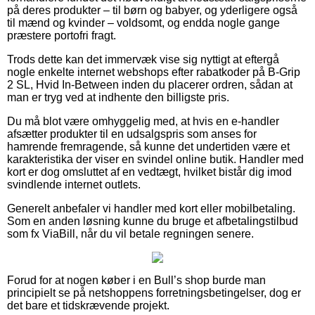
på deres produkter – til børn og babyer, og yderligere også
til mænd og kvinder – voldsomt, og endda nogle gange
præstere portofri fragt.
Trods dette kan det immervæk vise sig nyttigt at eftergå
nogle enkelte internet webshops efter rabatkoder på B-Grip
2 SL, Hvid In-Between inden du placerer ordren, sådan at
man er tryg ved at indhente den billigste pris.
Du må blot være omhyggelig med, at hvis en e-handler
afsætter produkter til en udsalgspris som anses for
hamrende fremragende, så kunne det undertiden være et
karakteristika der viser en svindel online butik. Handler med
kort er dog omsluttet af en vedtægt, hvilket bistår dig imod
svindlende internet outlets.
Generelt anbefaler vi handler med kort eller mobilbetaling.
Som en anden løsning kunne du bruge et afbetalingstilbud
som fx ViaBill, når du vil betale regningen senere.
Forud for at nogen køber i en Bull’s shop burde man
principielt se på netshoppens forretningsbetingelser, dog er
det bare et tidskrævende projekt.