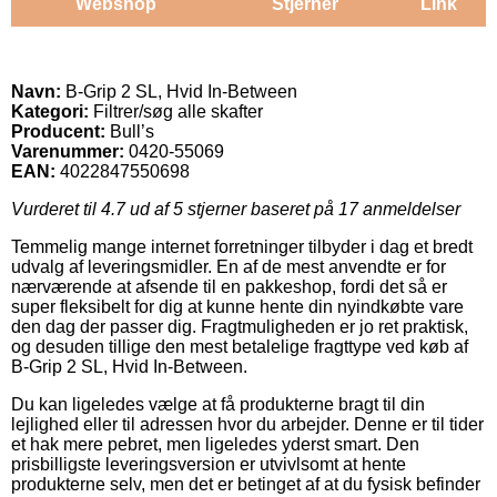
Webshop
Stjerner
Link
Navn:
B-Grip 2 SL, Hvid In-Between
Kategori:
Filtrer/søg alle skafter
Producent:
Bull’s
Varenummer:
0420-55069
EAN:
4022847550698
Vurderet til
4.7
ud af 5 stjerner baseret på
17
anmeldelser
Temmelig mange internet forretninger tilbyder i dag et bredt
udvalg af leveringsmidler. En af de mest anvendte er for
nærværende at afsende til en pakkeshop, fordi det så er
super fleksibelt for dig at kunne hente din nyindkøbte vare
den dag der passer dig. Fragtmuligheden er jo ret praktisk,
og desuden tillige den mest betalelige fragttype ved køb af
B-Grip 2 SL, Hvid In-Between.
Du kan ligeledes vælge at få produkterne bragt til din
lejlighed eller til adressen hvor du arbejder. Denne er til tider
et hak mere pebret, men ligeledes yderst smart. Den
prisbilligste leveringsversion er utvivlsomt at hente
produkterne selv, men det er betinget af at du fysisk befinder