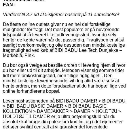
EAN:
Vurderet til
3.7
ud af 5 stjerner baseret på
11
anmeldelser
De fleste online outlets giver nu en hel del forskellige
muligheder for fragt. Det mest populære er på nuværende
tidspunkt at få leveret til et udleveringssted, hvor du selv
henter de købte varer når det passer dig. Fragttypen er altså
særligt overkommelig, og ofte desuden den mindst kostelige
fragtmulighed ved køb af BIDI BADU Lee Tech Dunjakke –
Mørkeblå, Pink.
Du bør også vælge at bestille ordren til levering hjem til hvor
du bor eller ud til dit arbejde. Metoden viser sig somme tider
lidt mere omkostningsfuld, men tillige rigtig ligetil. Den
mindst kostelige leveringsmodel vil dog altid være selv at
hente ordren, men dette forudsætter at du har bopæl lige ved
online forhandlerens bopæl.
Leveringshastigheden på BIDI BADU DAMER > BIDI BADU
> BIDI BADU BASIC DAMER > BIDI BADU BASIC
KOLLEKTION > DAMEJAKKER > DAMER > HOLDTØJ >
HOLDTØJ TIL DAMER er jo ultra betydningsfuld når du
absolut skal bruge din pakke om kort tid, og i det øjemed er
det øjensynligt centralt at vi gransker det forventede