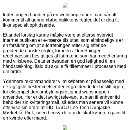
Inden nogen handler på en webshop kunne man når alt
kommer til alt gennemløbe butikkens regler, det er dog tit
ikke specielt ophidsende.
Et andet forslag kunne måske være at efterse hvorvidt
internet butikken er e-mærke tilsluttet, som almindeligvis er
en forsikring om at e-forretningen retter sig efter de
gældende danske regler, foruden at forretningen
regelmæssigt besigtiges af fagmænd som har meget erfaring
med vilkårene. Dette er desuden en god lejlighed til en
håndsrækning, ifald du skulle få dilemmaer i processen med
din ordre.
Ydermere rekommanderer vi at køberen er påpasselig med
de vigtigste bestemmelser der er gældende for bestillingen,
for eksempel den ombytningsrettighed webshoppen
anvender. Her er det i øvrigt relevant, at man til enhver tid
beholder sin kvitteringsmail, således man senere vil kunne
eftervise sin ordre af BIDI BADU Lee Tech Dunjakke –
Mørkeblå, Pink, uden hensyn til om du skal købe en gave til
en kvinde eller mand.