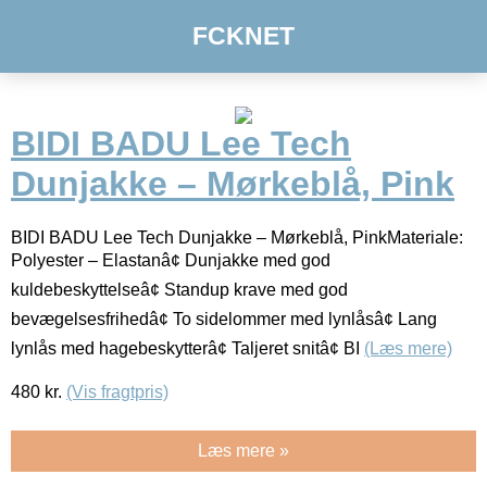
FCKNET
BIDI BADU Lee Tech
Dunjakke – Mørkeblå, Pink
BIDI BADU Lee Tech Dunjakke – Mørkeblå, PinkMateriale:
Polyester – Elastanâ¢ Dunjakke med god
kuldebeskyttelseâ¢ Standup krave med god
bevægelsesfrihedâ¢ To sidelommer med lynlåsâ¢ Lang
lynlås med hagebeskytterâ¢ Taljeret snitâ¢ BI
(Læs mere)
480
kr.
(Vis fragtpris)
Læs mere »