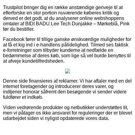
Trustpilot bringer dig en række anstændige genveje til at
efterforske en stor portion nuværende køberes kritik og
derved er det godt, at du analyserer online webshoppens
omtaler af BIDI BADU Lee Tech Dunjakke – Mørkeblå, Pink
før du bestiller.
Facebook fører til tillige ganske ønskværdige muligheder for
at få et kig ind i e-handlens pålidelighed. Tilmed ses faktisk
e-forretninger som tilbyder kunderne at nedfælde en
bedømmelse af deres køb, som lige så vel burde benyttes til
at afveje kundetilfredsheden.
Denne side finansieres af reklamer. Vi har aftaler med en del
internet foretagender og introducerer deres varer, og
indtjener honorar såfremt den besøgende vi sender videre
fuldfører et indkøb.
Viden vedrørende produkter og netbutikker understøttes tit,
men vi påtager os ikke ansvaret for reguleringer der er blevet
udarbejdet siden vi nyligst opdaterede vores data.