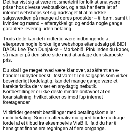
Det har vist sig at være ret smertefrit for folk at analysere
priser hos diverse webbutikker, og altså har flertallet af
internet webshops set sig nødsaget til at mindske
salgsværdien på mange af deres produkter – til børn, samt til
kvinder og mænd – eftertrykkeligt, og endda nogle gange
garantere levering uden betaling.
Trods dette kan det imidlertid være indbringende at
efterprøve nogle forskellige webshops efter udsalg på BIDI
BADU Lee Tech Dunjakke – Mørkeblå, Pink inden du køber,
så man er på den sikre side med at antage den skarpeste
pris.
Du skal lige meget hvad være klar over, at såfremt en e-
handler udbyder bedst i test varer til en salgspris som virker
besynderligt fordelagtig, kan det mange gange være et
karakteristika der viser en snydagtig netbutik.
Kortbestillinger er ikke desto mindre omfavnet af en
foranstaltning, hvilket sikrer os imod fup internet
foretagender.
Vi tilråder generelt bestillinger med betalingskort eller
mobilbetaling. Som en alternativ mulighed burde du drage
fordel af et tilbud fra eksempelvis ViaBill, ifald du har til
hensigt at finansiere regningen af flere omgange.