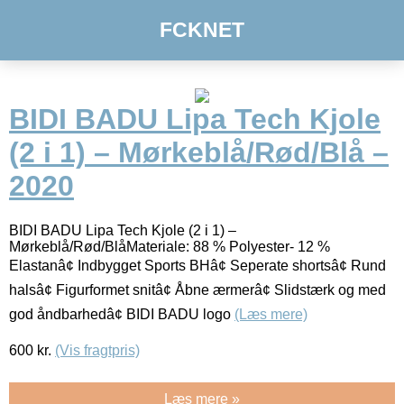
FCKNET
BIDI BADU Lipa Tech Kjole
(2 i 1) – Mørkeblå/Rød/Blå –
2020
BIDI BADU Lipa Tech Kjole (2 i 1) –
Mørkeblå/Rød/BlåMateriale: 88 % Polyester- 12 %
Elastanâ¢ Indbygget Sports BHâ¢ Seperate shortsâ¢ Rund
halsâ¢ Figurformet snitâ¢ Åbne ærmerâ¢ Slidstærk og med
god åndbarhedâ¢ BIDI BADU logo
(Læs mere)
600
kr.
(Vis fragtpris)
Læs mere »