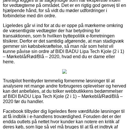
jævnligt kigges til af sagkyndige som har ekspertise inden
for vedtægterne på området. Det er en rigtig god genvej til en
hjælpende hånd, for så vidt du møder udfordringer i
forbindelse med din ordre.
Ligeledes går vi ind for at du er oppe på mærkerne omkring
de væsentligste vedtægter der har betydning for
transaktionen, som fx hvilken byttepolitik e-forretningen
tilsikrer. Derfor er det samtidig afgørende, at man stadigvæk
gemmer sin købsbekræftelse, så man når som helst vil
kunne påvise sin ordre af BIDI BADU Lipa Tech Kjole (2 i 1)
– Mørkeblå/Rød/Blå – 2020, hvad end du er dame eller
herre.
Trustpilot frembyder temmelig fornemme løsninger til at
analysere ret mange andre forbrugeres oplevelser og herved
kan det anbefales, at du tolker webbutikkens bedømmelser
af BIDI BADU Lipa Tech Kjole (2 i 1) – Mørkeblå/Rød/Blå –
2020 før du handler.
Facebook tilbyder dig ligeledes flere værdifulde løsninger til
at få indblik i e-handlens troværdighed. Foruden det er der
endda outlets på nettet hvor kunder kan notere en kritik af
deres køb, som lige så vel må bruges til at få et indtryk af