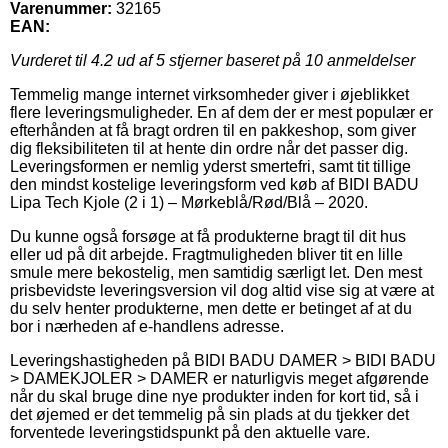
Varenummer:
32165
EAN:
Vurderet til
4.2
ud af 5 stjerner baseret på
10
anmeldelser
Temmelig mange internet virksomheder giver i øjeblikket
flere leveringsmuligheder. En af dem der er mest populær er
efterhånden at få bragt ordren til en pakkeshop, som giver
dig fleksibiliteten til at hente din ordre når det passer dig.
Leveringsformen er nemlig yderst smertefri, samt tit tillige
den mindst kostelige leveringsform ved køb af BIDI BADU
Lipa Tech Kjole (2 i 1) – Mørkeblå/Rød/Blå – 2020.
Du kunne også forsøge at få produkterne bragt til dit hus
eller ud på dit arbejde. Fragtmuligheden bliver tit en lille
smule mere bekostelig, men samtidig særligt let. Den mest
prisbevidste leveringsversion vil dog altid vise sig at være at
du selv henter produkterne, men dette er betinget af at du
bor i nærheden af e-handlens adresse.
Leveringshastigheden på BIDI BADU DAMER > BIDI BADU
> DAMEKJOLER > DAMER er naturligvis meget afgørende
når du skal bruge dine nye produkter inden for kort tid, så i
det øjemed er det temmelig på sin plads at du tjekker det
forventede leveringstidspunkt på den aktuelle vare.