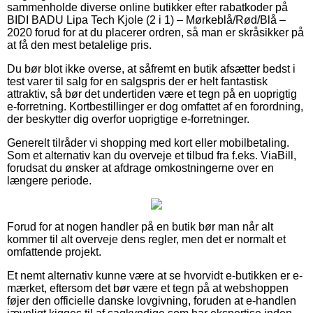
sammenholde diverse online butikker efter rabatkoder på
BIDI BADU Lipa Tech Kjole (2 i 1) – Mørkeblå/Rød/Blå –
2020 forud for at du placerer ordren, så man er skråsikker på
at få den mest betalelige pris.
Du bør blot ikke overse, at såfremt en butik afsætter bedst i
test varer til salg for en salgspris der er helt fantastisk
attraktiv, så bør det undertiden være et tegn på en uoprigtig
e-forretning. Kortbestillinger er dog omfattet af en forordning,
der beskytter dig overfor uoprigtige e-forretninger.
Generelt tilråder vi shopping med kort eller mobilbetaling.
Som et alternativ kan du overveje et tilbud fra f.eks. ViaBill,
forudsat du ønsker at afdrage omkostningerne over en
længere periode.
Forud for at nogen handler på en butik bør man når alt
kommer til alt overveje dens regler, men det er normalt et
omfattende projekt.
Et nemt alternativ kunne være at se hvorvidt e-butikken er e-
mærket, eftersom det bør være et tegn på at webshoppen
føjer den officielle danske lovgivning, foruden at e-handlen