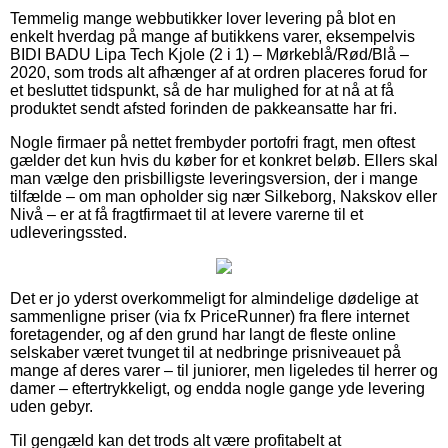
Temmelig mange webbutikker lover levering på blot en
enkelt hverdag på mange af butikkens varer, eksempelvis
BIDI BADU Lipa Tech Kjole (2 i 1) – Mørkeblå/Rød/Blå –
2020, som trods alt afhænger af at ordren placeres forud for
et besluttet tidspunkt, så de har mulighed for at nå at få
produktet sendt afsted forinden de pakkeansatte har fri.
Nogle firmaer på nettet frembyder portofri fragt, men oftest
gælder det kun hvis du køber for et konkret beløb. Ellers skal
man vælge den prisbilligste leveringsversion, der i mange
tilfælde – om man opholder sig nær Silkeborg, Nakskov eller
Nivå – er at få fragtfirmaet til at levere varerne til et
udleveringssted.
Det er jo yderst overkommeligt for almindelige dødelige at
sammenligne priser (via fx PriceRunner) fra flere internet
foretagender, og af den grund har langt de fleste online
selskaber været tvunget til at nedbringe prisniveauet på
mange af deres varer – til juniorer, men ligeledes til herrer og
damer – eftertrykkeligt, og endda nogle gange yde levering
uden gebyr.
Til gengæld kan det trods alt være profitabelt at