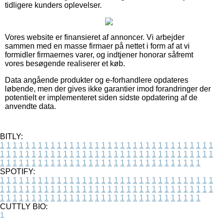
tidligere kunders oplevelser.
Vores website er finansieret af annoncer. Vi arbejder
sammen med en masse firmaer på nettet i form af at vi
formidler firmaernes varer, og indtjener honorar såfremt
vores besøgende realiserer et køb.
Data angående produkter og e-forhandlere opdateres
løbende, men der gives ikke garantier imod forandringer der
potentielt er implementeret siden sidste opdatering af de
anvendte data.
BITLY:
1
1
1
1
1
1
1
1
1
1
1
1
1
1
1
1
1
1
1
1
1
1
1
1
1
1
1
1
1
1
1
1
1
1
1
1
1
1
1
1
1
1
1
1
1
1
1
1
1
1
1
1
1
1
1
1
1
1
1
1
1
1
1
1
1
1
1
1
1
1
1
1
1
1
1
1
1
1
1
1
1
1
1
1
1
1
1
1
1
1
1
1
1
1
1
1
1
1
1
1
SPOTIFY:
1
1
1
1
1
1
1
1
1
1
1
1
1
1
1
1
1
1
1
1
1
1
1
1
1
1
1
1
1
1
1
1
1
1
1
1
1
1
1
1
1
1
1
1
1
1
1
1
1
1
1
1
1
1
1
1
1
1
1
1
1
1
1
1
1
1
1
1
1
1
1
1
1
1
1
1
1
1
1
1
1
1
1
1
1
1
1
1
1
1
1
1
1
1
1
1
1
1
1
1
CUTTLY BIO:
1