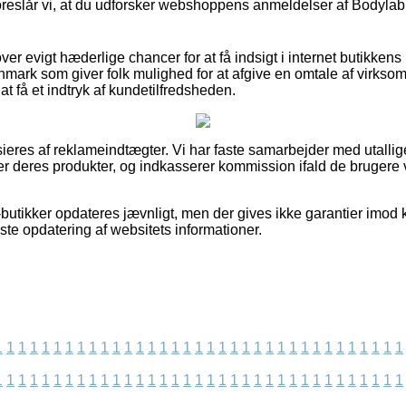
reslår vi, at du udforsker webshoppens anmeldelser af Bodylab
r evigt hæderlige chancer for at få indsigt i internet butikkens po
mark som giver folk mulighed for at afgive en omtale af virksom
 at få et indtryk af kundetilfredsheden.
eres af reklameindtægter. Vi har faste samarbejder med utallige
er deres produkter, og indkasserer kommission ifald de brugere 
butikker opdateres jævnligt, men der gives ikke garantier imod k
ste opdatering af websitets informationer.
1
1
1
1
1
1
1
1
1
1
1
1
1
1
1
1
1
1
1
1
1
1
1
1
1
1
1
1
1
1
1
1
1
1
1
1
1
1
1
1
1
1
1
1
1
1
1
1
1
1
1
1
1
1
1
1
1
1
1
1
1
1
1
1
1
1
1
1
1
1