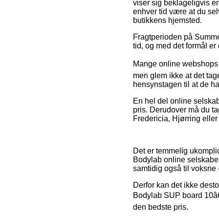
viser sig beklageligvis e
enhver tid være at du se
butikkens hjemsted.
Fragtperioden på Summer 
tid, og med det formål er
Mange online webshops f
men glem ikke at det tag
hensynstagen til at de ha
En hel del online selskabe
pris. Derudover må du ta
Fredericia, Hjørring eller
Det er temmelig ukomplice
Bodylab online selskaber
samtidig også til voksne
Derfor kan det ikke desto
Bodylab SUP board 10â6 
den bedste pris.