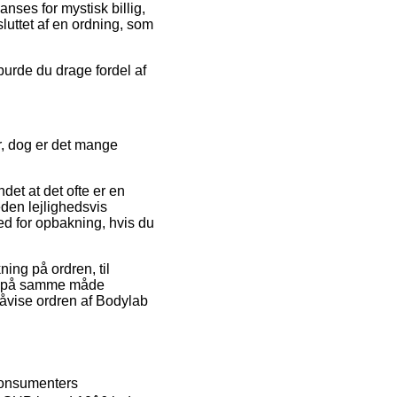
nses for mystisk billig,
sluttet af en ordning, som
burde du drage fordel af
r, dog er det mange
et at det ofte er en
eden lejlighedsvis
d for opbakning, hvis du
ning på ordren, til
det på samme måde
påvise ordren af Bodylab
 konsumenters