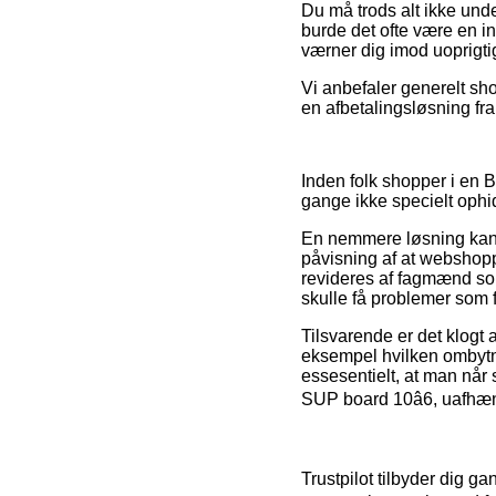
Du må trods alt ikke unde
burde det ofte være en in
værner dig imod uoprigtig
Vi anbefaler generelt sh
en afbetalingsløsning fra
Inden folk shopper i en 
gange ikke specielt oph
En nemmere løsning kan d
påvisning af at webshoppe
revideres af fagmænd so
skulle få problemer som f
Tilsvarende er det klogt 
eksempel hvilken ombytn
essesentielt, at man når
SUP board 10â6, uafhæn
Trustpilot tilbyder dig 