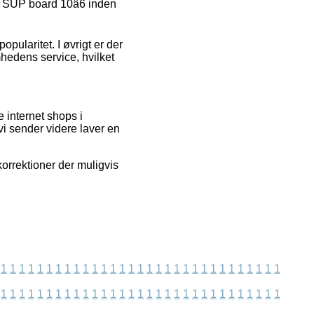
 SUP board 10â6 inden
pularitet. I øvrigt er der
hedens service, hvilket
 internet shops i
vi sender videre laver en
orrektioner der muligvis
1
1
1
1
1
1
1
1
1
1
1
1
1
1
1
1
1
1
1
1
1
1
1
1
1
1
1
1
1
1
1
1
1
1
1
1
1
1
1
1
1
1
1
1
1
1
1
1
1
1
1
1
1
1
1
1
1
1
1
1
1
1