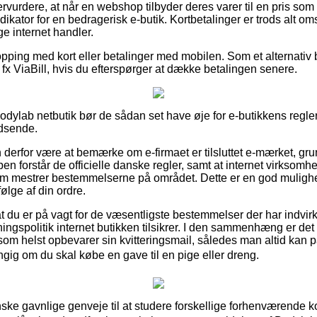
rvurdere, at når en webshop tilbyder deres varer til en pris som a
dikator for en bedragerisk e-butik. Kortbetalinger er trods alt om
e internet handler.
opping med kort eller betalinger med mobilen. Som et alternativ 
 fx ViaBill, hvis du efterspørger at dække betalingen senere.
Bodylab netbutik bør de sådan set have øje for e-butikkens regle
idsende.
erfor være at bemærke om e-firmaet er tilsluttet e-mærket, grund
n forstår de officielle danske regler, samt at internet virksomh
m mestrer bestemmelserne på området. Dette er en god mulighe
ølge af din ordre.
at du er på vagt for de væsentligste bestemmelser der har indvirk
ingspolitik internet butikken tilsikrer. I den sammenhæng er 
 som helst opbevarer sin kvitteringsmail, således man altid kan 
gig om du skal købe en gave til en pige eller dreng.
ganske gavnlige genveje til at studere forskellige forhenværende