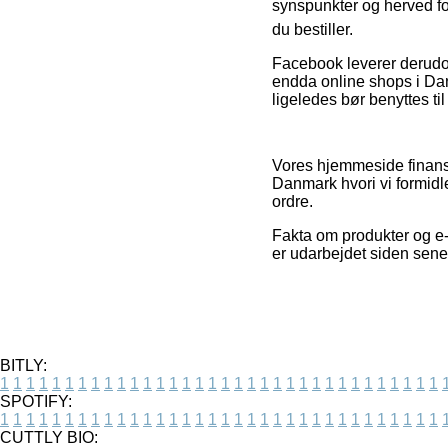
synspunkter og herved fo
du bestiller.
Facebook leverer derudove
endda online shops i Dan
ligeledes bør benyttes til
Vores hjemmeside finansi
Danmark hvori vi formidl
ordre.
Fakta om produkter og e-
er udarbejdet siden sene
BITLY:
1
1
1
1
1
1
1
1
1
1
1
1
1
1
1
1
1
1
1
1
1
1
1
1
1
1
1
1
1
1
1
1
1
1
SPOTIFY:
1
1
1
1
1
1
1
1
1
1
1
1
1
1
1
1
1
1
1
1
1
1
1
1
1
1
1
1
1
1
1
1
1
1
CUTTLY BIO: