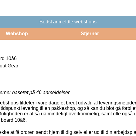
Bedst anmeldte webshops
Webshop
Stjerner
d 10â6
ut Gear
jerner baseret på
46
anmeldelser
webshops tildeler i vore dage et bredt udvalg af leveringsmetoder.
spunkt levering til en pakkeshop, og så kan du blot gå forbi eft
Muligheden er altså ualmindeligt overkommelig, samt ofte også de
oard 10â6.
ke at få ordren sendt hjem til dig selv eller ud til din arbejds