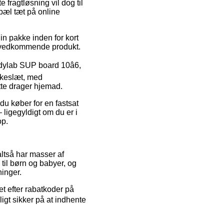
 fragtløsning vil dog til
pæl tæt på online
in pakke inden for kort
det vedkommende produkt.
ylab SUP board 10â6,
kkeslæt, med
atte drager hjemad.
 du køber for en fastsat
ligegyldigt om du er i
op.
altså har masser af
til børn og babyer, og
inger.
et efter rabatkoder på
igt sikker på at indhente