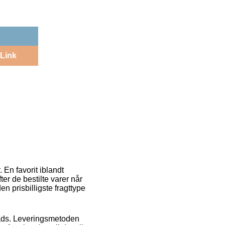
Link
 En favorit iblandt
er de bestilte varer når
n prisbilligste fragttype
plads. Leveringsmetoden