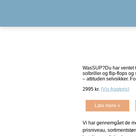
WasSUP?Du har ventet tål
solbriller og flip-flops
– attituden selvsikker. F
2995
kr.
(Vis fragtpris)
Læs mere »
Vi har gennemgået de mes
prisniveau, sortimentstø