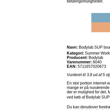
betalingsmuligheder.
Navn:
Bodylab SUP boar
Kategori:
Summer Worko
Producent:
Bodylab
Varenummer:
6040
EAN:
5711657020673
Vurderet til
3.8
ud af 5 st
En stor portion internet 
mange er på nuværende tid
der er mulighed for det. 
ved køb af Bodylab SUP b
Du kan derudover foretræk