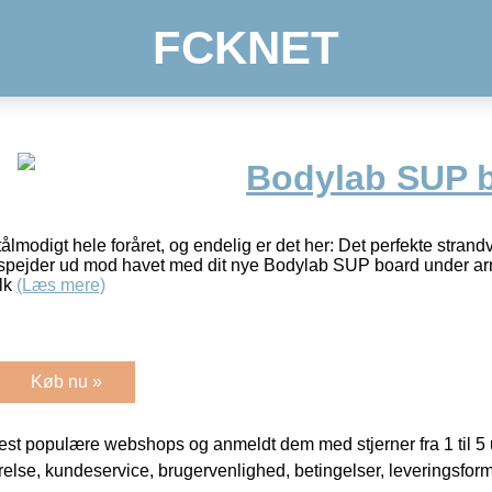
FCKNET
Bodylab SUP bo
modigt hele foråret, og endelig er det her: Det perfekte strandv
 og spejder ud mod havet med dit nye Bodylab SUP board under ar
olk
(Læs mere)
Køb nu »
t populære webshops og anmeldt dem med stjerner fra 1 til 5 ud
rrelse, kundeservice, brugervenlighed, betingelser, leveringsfor