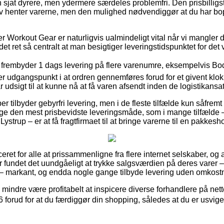
n sjat dyrere, men ydermere særdeles problemfri. Den prisbilligste
lv henter varerne, men den mulighed nødvendiggør at du har bo
Workout Gear er naturligvis ualmindeligt vital når vi mangler d
 det ret så centralt at man besigtiger leveringstidspunktet for 
rembyder 1 dags levering på flere varenumre, eksempelvis Bod
er udgangspunkt i at ordren gennemføres forud for et givent klo
r udsigt til at kunne nå at få varen afsendt inden de logistikans
r tilbyder gebyrfri levering, men i de fleste tilfælde kun såfremt
ge den mest prisbevidste leveringsmåde, som i mange tilfælde – 
 Lystrup – er at få fragtfirmaet til at bringe varerne til en pakkesh
ret for alle at prissammenligne fra flere internet selskaber, og 
 fundet det uundgåeligt at trykke salgsværdien på deres varer – 
 – markant, og endda nogle gange tilbyde levering uden omkostn
 mindre være profitabelt at inspicere diverse forhandlere på nett
forud for at du færdiggør din shopping, således at du er usvigel