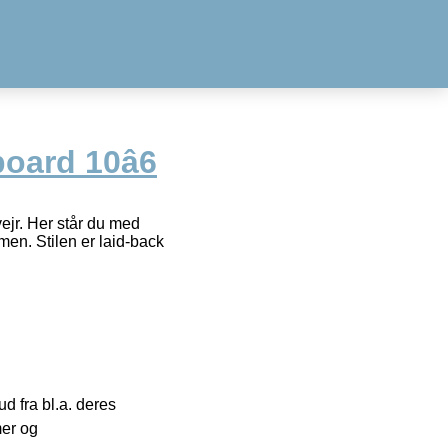
ard 10â6
ejr. Her står du med
men. Stilen er laid-back
 fra bl.a. deres
mer og