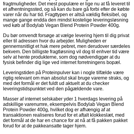
fragtmuligheder. Det mest populære er lige nu at få leveret til
et afhentningssted, og så kan du bare gå forbi efter de købte
varer når du har tid. Fragttypen er altså vældig fleksibel, og
mange gange endda den mindst kostelige leveringsløsning
ved køb af Bodylab Vegan Blend Protein Powder 400g.
Du bør omvendt forsøge at vælge levering hjem til dig privat
eller til adressen hvor du arbejder. Muligheden er
gennemsnitligt et hak mere pebret, men derudover særdeles
bekvem. Den billigste fragtløsning vil dog til enhver tid være
selv at hente produkterne, som dog nødvendiggør at du
fysisk befinder dig lige ved internet forretningens bopæl.
Leveringstiden på Proteinpulver kan i nogle tilfælde være
rigtig relevant om man absolut skal bruge varerne straks, og
med det formål er det fuldt ud aktuelt at du checker
leveringstidspunktet ved den pågældende vare.
Masser af internet selskaber yder 1 hverdags levering på
adskillige varenumre, eksempelvis Bodylab Vegan Blend
Protein Powder 400g, hvilket dog er afhængig af at
transaktionen realiseres forud for et aftalt klokkeslæt, med
det formål at de har en chance for at nå at få pakken pakket
forud for at de pakkeansatte tager hjem.