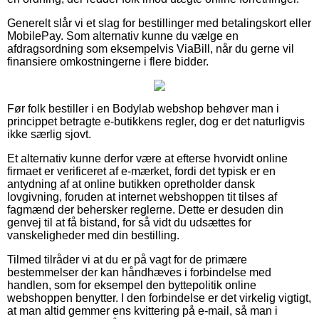
Generelt slår vi et slag for bestillinger med betalingskort eller
MobilePay. Som alternativ kunne du vælge en
afdragsordning som eksempelvis ViaBill, når du gerne vil
finansiere omkostningerne i flere bidder.
Før folk bestiller i en Bodylab webshop behøver man i
princippet betragte e-butikkens regler, dog er det naturligvis
ikke særlig sjovt.
Et alternativ kunne derfor være at efterse hvorvidt online
firmaet er verificeret af e-mærket, fordi det typisk er en
antydning af at online butikken opretholder dansk
lovgivning, foruden at internet webshoppen tit tilses af
fagmænd der behersker reglerne. Dette er desuden din
genvej til at få bistand, for så vidt du udsættes for
vanskeligheder med din bestilling.
Tilmed tilråder vi at du er på vagt for de primære
bestemmelser der kan håndhæves i forbindelse med
handlen, som for eksempel den byttepolitik online
webshoppen benytter. I den forbindelse er det virkelig vigtigt,
at man altid gemmer ens kvittering på e-mail, så man i