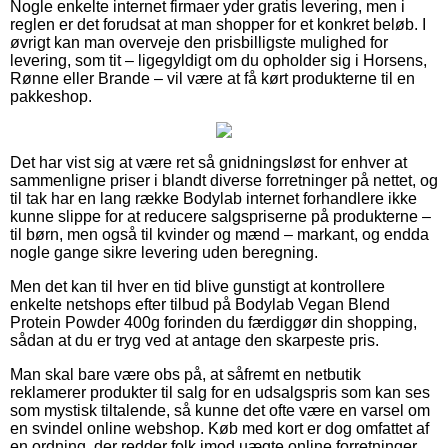
Nogle enkelte internet firmaer yder gratis levering, men i
reglen er det forudsat at man shopper for et konkret beløb. I
øvrigt kan man overveje den prisbilligste mulighed for
levering, som tit – ligegyldigt om du opholder sig i Horsens,
Rønne eller Brande – vil være at få kørt produkterne til en
pakkeshop.
Det har vist sig at være ret så gnidningsløst for enhver at
sammenligne priser i blandt diverse forretninger på nettet, og
til tak har en lang række Bodylab internet forhandlere ikke
kunne slippe for at reducere salgspriserne på produkterne –
til børn, men også til kvinder og mænd – markant, og endda
nogle gange sikre levering uden beregning.
Men det kan til hver en tid blive gunstigt at kontrollere
enkelte netshops efter tilbud på Bodylab Vegan Blend
Protein Powder 400g forinden du færdiggør din shopping,
sådan at du er tryg ved at antage den skarpeste pris.
Man skal bare være obs på, at såfremt en netbutik
reklamerer produkter til salg for en udsalgspris som kan ses
som mystisk tiltalende, så kunne det ofte være en varsel om
en svindel online webshop. Køb med kort er dog omfattet af
en ordning, der redder folk imod uægte online forretninger.