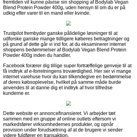
fremtiden vil kunne påvise sin shopping af Bodylab Vegan
Blend Protein Powder 400g, uden hensyn til om du er på
udkig efter varer til en mand eller kvinde.
Trustpilot frembyder ganske pålidelige løsninger til at
udforske ganske mange tidligere køberes betragtninger og
på grund af dette går vi ind for, at du eksaminerer internet
shoppens bedømmelser af Bodylab Vegan Blend Protein
Powder 400g inden du handler.
Facebook forærer dig tillige super fortræffelige genveje til at
få indtryk af e-forretningens troværdighed. Her ser vi mange
internet varehuse hvor du kan tilkendegive en bedømmelse
af deres købsoplevelse, hvilket på samme måde burde
anvendes til at danne dig et indtryk af hvor tilfredse
kunderne er.
Dette website er annoncefinansieret. Vi arbejder tæt
sammen med en gruppe af online outlets eftersom vi
markedsfører virksomhedernes produkter, og opnår
provision under forudsætning af at de brugere vi sender
videre fuldfører en transaktion.