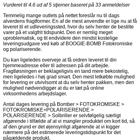
Vurderet til
4.6
ud af 5 stjerner baseret på
33
anmeldelser
Temmelig mange outlets på nettet foreslår nu til dags
alverdens fragtformer. En af de mest anvendte er lige nu at få
leveret til et udleveringssted, hvor du selv henter de bestilte
varer på et valgfrit tidspunkt. Den er nemlig meget
uproblematisk, og tit endvidere den mindst kostelige
leveringsudgave ved køb af BOOGIE-BOMB Fotokromiske
og polariserende.
Du kan ligeledes overveje at få ordren leveret til din
hjemmeadresse eller til adressen på dit arbejde.
Fragtløsningen er beklageligvis en tand mere bekostelig,
men ligeledes i høj grad smart. Den mest letkøbte mulighed
for levering er utvivlsomt at du selv henter pakken, men den
mulighed nødvendiggør at du er tæt på online
virksomhedens arbejdslager.
Antal dages levering på Bomber > FOTOKROMISKE >
FOTOKROMISKE+POLARISERENDE >
POLARISERENDE > Solbriller er selvfølgelig særligt
afgørende i tilfælde af at vi mangler produktet om kort tid, så
af den grund er det øjensynligt afgørende at vi kigger
nærmere på det estimerede leveringstidspunkt for det
pågældende produkt.