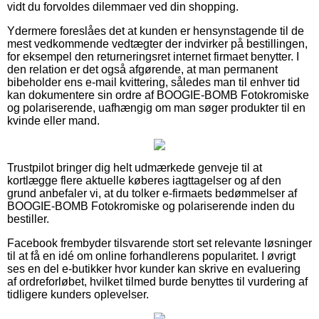
vidt du forvoldes dilemmaer ved din shopping.
Ydermere foreslåes det at kunden er hensynstagende til de
mest vedkommende vedtægter der indvirker på bestillingen,
for eksempel den returneringsret internet firmaet benytter. I
den relation er det også afgørende, at man permanent
bibeholder ens e-mail kvittering, således man til enhver tid
kan dokumentere sin ordre af BOOGIE-BOMB Fotokromiske
og polariserende, uafhængig om man søger produkter til en
kvinde eller mand.
Trustpilot bringer dig helt udmærkede genveje til at
kortlægge flere aktuelle køberes iagttagelser og af den
grund anbefaler vi, at du tolker e-firmaets bedømmelser af
BOOGIE-BOMB Fotokromiske og polariserende inden du
bestiller.
Facebook frembyder tilsvarende stort set relevante løsninger
til at få en idé om online forhandlerens popularitet. I øvrigt
ses en del e-butikker hvor kunder kan skrive en evaluering
af ordreforløbet, hvilket tilmed burde benyttes til vurdering af
tidligere kunders oplevelser.