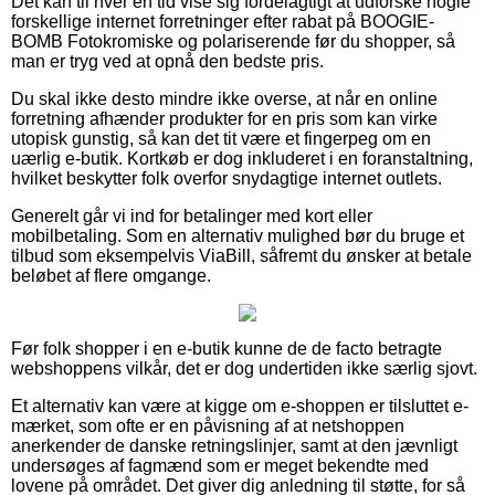
Det kan til hver en tid vise sig fordelagtigt at udforske nogle
forskellige internet forretninger efter rabat på BOOGIE-
BOMB Fotokromiske og polariserende før du shopper, så
man er tryg ved at opnå den bedste pris.
Du skal ikke desto mindre ikke overse, at når en online
forretning afhænder produkter for en pris som kan virke
utopisk gunstig, så kan det tit være et fingerpeg om en
uærlig e-butik. Kortkøb er dog inkluderet i en foranstaltning,
hvilket beskytter folk overfor snydagtige internet outlets.
Generelt går vi ind for betalinger med kort eller
mobilbetaling. Som en alternativ mulighed bør du bruge et
tilbud som eksempelvis ViaBill, såfremt du ønsker at betale
beløbet af flere omgange.
Før folk shopper i en e-butik kunne de de facto betragte
webshoppens vilkår, det er dog undertiden ikke særlig sjovt.
Et alternativ kan være at kigge om e-shoppen er tilsluttet e-
mærket, som ofte er en påvisning af at netshoppen
anerkender de danske retningslinjer, samt at den jævnligt
undersøges af fagmænd som er meget bekendte med
lovene på området. Det giver dig anledning til støtte, for så