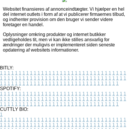
Websitet finansieres af annonceindtægter. Vi hjælper en hel
del internet outlets i form af at vi publicerer firmaernes tilbud,
og indhenter provision om den bruger vi sender videre
foretager en handel.
Oplysninger omkring produkter og internet butikker
vedligeholdes tit, men vi kan ikke stilles ansvarlig for
ændringer der muligvis er implementeret siden seneste
opdatering af websitets informationer.
BITLY:
1
1
1
1
1
1
1
1
1
1
1
1
1
1
1
1
1
1
1
1
1
1
1
1
1
1
1
1
1
1
1
1
1
1
1
1
1
1
1
1
1
1
1
1
1
1
1
1
1
1
1
1
1
1
1
1
1
1
1
1
1
1
1
1
1
1
1
1
1
1
1
1
1
1
1
1
1
1
1
1
1
1
1
1
1
1
1
1
1
1
1
1
1
1
1
1
1
1
1
1
SPOTIFY:
1
1
1
1
1
1
1
1
1
1
1
1
1
1
1
1
1
1
1
1
1
1
1
1
1
1
1
1
1
1
1
1
1
1
1
1
1
1
1
1
1
1
1
1
1
1
1
1
1
1
1
1
1
1
1
1
1
1
1
1
1
1
1
1
1
1
1
1
1
1
1
1
1
1
1
1
1
1
1
1
1
1
1
1
1
1
1
1
1
1
1
1
1
1
1
1
1
1
1
1
CUTTLY BIO:
1
1
1
1
1
1
1
1
1
1
1
1
1
1
1
1
1
1
1
1
1
1
1
1
1
1
1
1
1
1
1
1
1
1
1
1
1
1
1
1
1
1
1
1
1
1
1
1
1
1
1
1
1
1
1
1
1
1
1
1
1
1
1
1
1
1
1
1
1