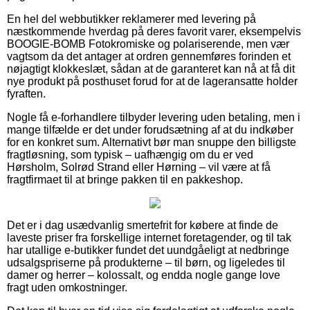
En hel del webbutikker reklamerer med levering på
næstkommende hverdag på deres favorit varer, eksempelvis
BOOGIE-BOMB Fotokromiske og polariserende, men vær
vagtsom da det antager at ordren gennemføres forinden et
nøjagtigt klokkeslæt, sådan at de garanteret kan nå at få dit
nye produkt på posthuset forud for at de lageransatte holder
fyraften.
Nogle få e-forhandlere tilbyder levering uden betaling, men i
mange tilfælde er det under forudsætning af at du indkøber
for en konkret sum. Alternativt bør man snuppe den billigste
fragtløsning, som typisk – uafhængig om du er ved
Hørsholm, Solrød Strand eller Hørning – vil være at få
fragtfirmaet til at bringe pakken til en pakkeshop.
Det er i dag usædvanlig smertefrit for købere at finde de
laveste priser fra forskellige internet foretagender, og til tak
har utallige e-butikker fundet det uundgåeligt at nedbringe
udsalgspriserne på produkterne – til børn, og ligeledes til
damer og herrer – kolossalt, og endda nogle gange love
fragt uden omkostninger.