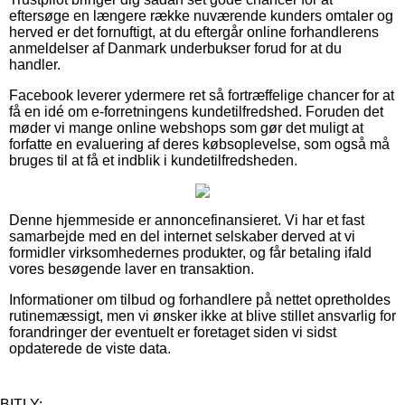
eftersøge en længere række nuværende kunders omtaler og
herved er det fornuftigt, at du eftergår online forhandlerens
anmeldelser af Danmark underbukser forud for at du
handler.
Facebook leverer ydermere ret så fortræffelige chancer for at
få en idé om e-forretningens kundetilfredshed. Foruden det
møder vi mange online webshops som gør det muligt at
forfatte en evaluering af deres købsoplevelse, som også må
bruges til at få et indblik i kundetilfredsheden.
Denne hjemmeside er annoncefinansieret. Vi har et fast
samarbejde med en del internet selskaber derved at vi
formidler virksomhedernes produkter, og får betaling ifald
vores besøgende laver en transaktion.
Informationer om tilbud og forhandlere på nettet opretholdes
rutinemæssigt, men vi ønsker ikke at blive stillet ansvarlig for
forandringer der eventuelt er foretaget siden vi sidst
opdaterede de viste data.
BITLY: