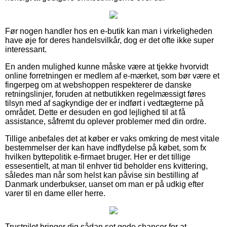
Før nogen handler hos en e-butik kan man i virkeligheden
have øje for deres handelsvilkår, dog er det ofte ikke super
interessant.
En anden mulighed kunne måske være at tjekke hvorvidt
online forretningen er medlem af e-mærket, som bør være et
fingerpeg om at webshoppen respekterer de danske
retningslinjer, foruden at netbutikken regelmæssigt føres
tilsyn med af sagkyndige der er indført i vedtægterne på
området. Dette er desuden en god lejlighed til at få
assistance, såfremt du oplever problemer med din ordre.
Tillige anbefales det at køber er vaks omkring de mest vitale
bestemmelser der kan have indflydelse på købet, som fx
hvilken byttepolitik e-firmaet bruger. Her er det tillige
essesentielt, at man til enhver tid beholder ens kvittering,
således man når som helst kan påvise sin bestilling af
Danmark underbukser, uanset om man er på udkig efter
varer til en dame eller herre.
Trustpilot bringer dig sådan set gode chancer for at