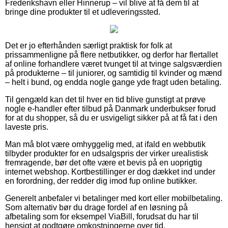
Frederikshavn eller Hinnerup – vil blive at få dem til at
bringe dine produkter til et udleveringssted.
Det er jo efterhånden særligt praktisk for folk at
prissammenligne på flere netbutikker, og derfor har flertallet
af online forhandlere været tvunget til at tvinge salgsværdien
på produkterne – til juniorer, og samtidig til kvinder og mænd
– helt i bund, og endda nogle gange yde fragt uden betaling.
Til gengæld kan det til hver en tid blive gunstigt at prøve
nogle e-handler efter tilbud på Danmark underbukser forud
for at du shopper, så du er usvigeligt sikker på at få fat i den
laveste pris.
Man må blot være omhyggelig med, at ifald en webbutik
tilbyder produkter for en udsalgspris der virker urealistisk
fremragende, bør det ofte være et bevis på en uoprigtig
internet webshop. Kortbestillinger er dog dækket ind under
en forordning, der redder dig imod fup online butikker.
Generelt anbefaler vi betalinger med kort eller mobilbetaling.
Som alternativ bør du drage fordel af en løsning på
afbetaling som for eksempel ViaBill, forudsat du har til
hensigt at godtgøre omkostningerne over tid.