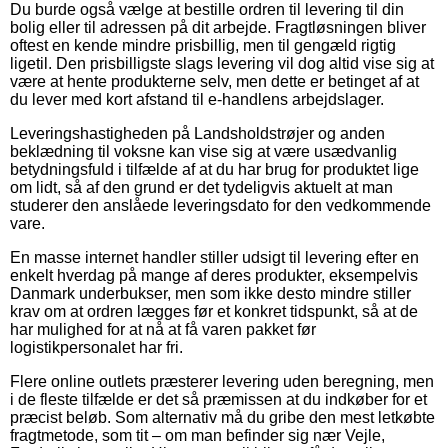
Du burde også vælge at bestille ordren til levering til din
bolig eller til adressen på dit arbejde. Fragtløsningen bliver
oftest en kende mindre prisbillig, men til gengæld rigtig
ligetil. Den prisbilligste slags levering vil dog altid vise sig at
være at hente produkterne selv, men dette er betinget af at
du lever med kort afstand til e-handlens arbejdslager.
Leveringshastigheden på Landsholdstrøjer og anden
beklædning til voksne kan vise sig at være usædvanlig
betydningsfuld i tilfælde af at du har brug for produktet lige
om lidt, så af den grund er det tydeligvis aktuelt at man
studerer den anslåede leveringsdato for den vedkommende
vare.
En masse internet handler stiller udsigt til levering efter en
enkelt hverdag på mange af deres produkter, eksempelvis
Danmark underbukser, men som ikke desto mindre stiller
krav om at ordren lægges før et konkret tidspunkt, så at de
har mulighed for at nå at få varen pakket før
logistikpersonalet har fri.
Flere online outlets præsterer levering uden beregning, men
i de fleste tilfælde er det så præmissen at du indkøber for et
præcist beløb. Som alternativ må du gribe den mest letkøbte
fragtmetode, som tit – om man befinder sig nær Vejle,