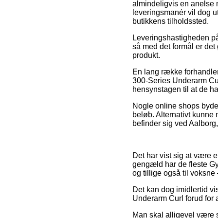
almindeligvis en anelse 
leveringsmanér vil dog u
butikkens tilholdssted.
Leveringshastigheden på 
så med det formål er det
produkt.
En lang række forhandler
300-Series Underarm Curl
hensynstagen til at de har
Nogle online shops byder 
beløb. Alternativt kunne 
befinder sig ved Aalborg, 
Det har vist sig at være e
gengæld har de fleste Gym
og tillige også til voksn
Det kan dog imidlertid vi
Underarm Curl forud for a
Man skal alligevel være s