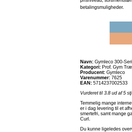
prisniveau, sortimentstø
betalingsmuligheder.
Navn:
Gymleco 300-Seri
Kategori:
Prof. Gym Træ
Producent:
Gymleco
Varenummer:
7625
EAN:
5714237002533
Vurderet til
3.8
ud af 5 st
Temmelig mange internet 
er i dag levering til et a
smertefri, samt mange g
Curl.
Du kunne ligeledes overve