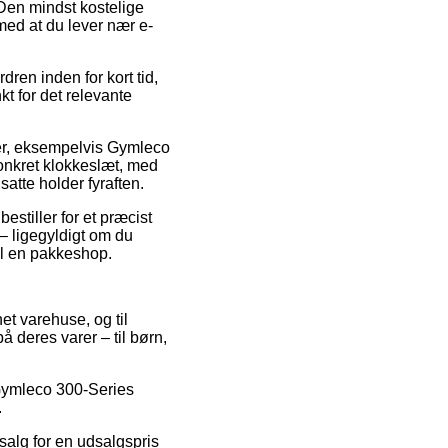
Den mindst kostelige
med at du lever nær e-
ren inden for kort tid,
t for det relevante
ter, eksempelvis Gymleco
konkret klokkeslæt, med
satte holder fyraften.
stiller for et præcist
 – ligegyldigt om du
til en pakkeshop.
net varehuse, og til
 deres varer – til børn,
å Gymleco 300-Series
.
 salg for en udsalgspris