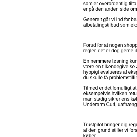
som er overordentlig tilt
er på den anden side omfa
Generelt går vi ind for b
afbetalingstilbud som ek
Forud for at nogen shopp
regler, det er dog gerne i
En nemmere løsning kunne
være en tilkendegivelse af
hyppigt evalueres af ekspe
du skulle få problemstill
Tilmed er det fornuftigt 
eksempelvis hvilken retu
man stadig sikrer ens k
Underarm Curl, uafhængig 
Trustpilot bringer dig re
af den grund stiller vi f
køber.