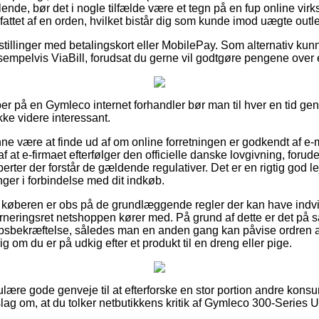
alende, bør det i nogle tilfælde være et tegn på en fup online vi
ttet af en orden, hvilket bistår dig som kunde imod uægte outlet
estillinger med betalingskort eller MobilePay. Som alternativ kunn
sempelvis ViaBill, forudsat du gerne vil godtgøre pengene over
er på en Gymleco internet forhandler bør man til hver en tid 
kke videre interessant.
 være at finde ud af om online forretningen er godkendt af e-
 at e-firmaet efterfølger den officielle danske lovgivning, forude
rter der forstår de gældende regulativer. Det er en rigtig god lejl
inger i forbindelse med dit indkøb.
at køberen er obs på de grundlæggende regler der kan have indvi
rneringsret netshoppen kører med. På grund af dette er det på 
øbsbekræftelse, således man en anden gang kan påvise ordren 
om du er på udkig efter et produkt til en dreng eller pige.
gulære gode genveje til at efterforske en stor portion andre kons
orslag om, at du tolker netbutikkens kritik af Gymleco 300-Series