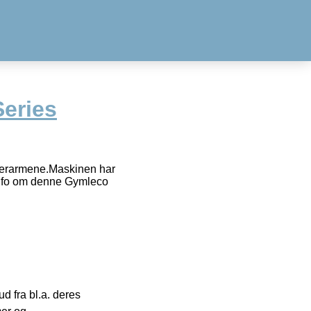
eries
derarmene.Maskinen har
 info om denne Gymleco
 fra bl.a. deres