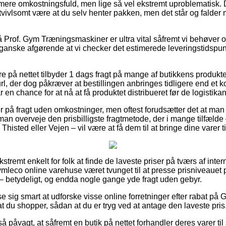
mere omkostningsfuld, men lige så vel ekstremt uproblematisk. 
tvivlsomt være at du selv henter pakken, men det står og falder 
Prof. Gym Træningsmaskiner er ultra vital såfremt vi behøver ord
 ganske afgørende at vi checker det estimerede leveringstidspunk
e på nettet tilbyder 1 dags fragt på mange af butikkens produk
, der dog påkræver at bestillingen anbringes tidligere end et 
 en chance for at nå at få produktet distribueret før de logistikan
på fragt uden omkostninger, men oftest forudsætter det at man be
man overveje den prisbilligste fragtmetode, der i mange tilfælde
Thisted eller Vejen – vil være at få dem til at bringe dine varer 
kstremt enkelt for folk at finde de laveste priser på tværs af inter
leco online varehuse været tvunget til at presse prisniveauet på
e – betydeligt, og endda nogle gange yde fragt uden gebyr.
se sig smart at udforske visse online forretninger efter rabat p
t du shopper, sådan at du er tryg ved at antage den laveste pris
å påvagt, at såfremt en butik på nettet forhandler deres varer til