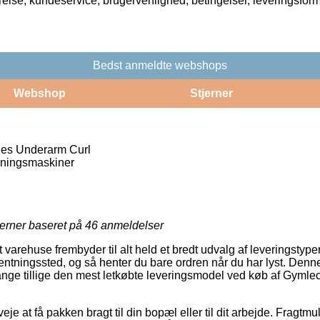
rrelse, kundeservice, brugervenlighed, betingelser, leveringsfor
Bedst anmeldte webshops
Webshop
Stjerner
es Underarm Curl
ningsmaskiner
jerner baseret på
46
anmeldelser
varehuse frembyder til alt held et bredt udvalg af leveringstyp
fhentningssted, og så henter du bare ordren når du har lyst. Denne
ange tillige den mest letkøbte leveringsmodel ved køb af Gyml
je at få pakken bragt til din bopæl eller til dit arbejde. Fragtmu