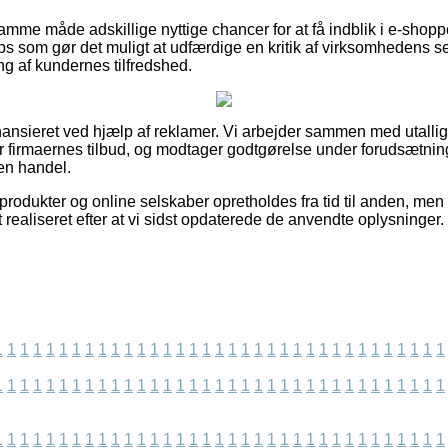
me måde adskillige nyttige chancer for at få indblik i e-shop
hops som gør det muligt at udfærdige en kritik af virksomhedens 
ing af kundernes tilfredshed.
ansieret ved hjælp af reklamer. Vi arbejder sammen med utalli
r firmaernes tilbud, og modtager godtgørelse under forudsætning
 en handel.
odukter og online selskaber opretholdes fra tid til anden, men v
t realiseret efter at vi sidst opdaterede de anvendte oplysninger.
1
1
1
1
1
1
1
1
1
1
1
1
1
1
1
1
1
1
1
1
1
1
1
1
1
1
1
1
1
1
1
1
1
1
1
1
1
1
1
1
1
1
1
1
1
1
1
1
1
1
1
1
1
1
1
1
1
1
1
1
1
1
1
1
1
1
1
1
1
1
1
1
1
1
1
1
1
1
1
1
1
1
1
1
1
1
1
1
1
1
1
1
1
1
1
1
1
1
1
1
1
1
1
1
1