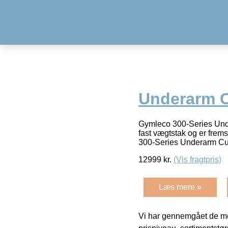
Underarm C
Gymleco 300-Series Und
fast vægtstak og er frem
300-Series Underarm Cur
12999
kr.
(Vis fragtpris)
Læs mere »
Vi har gennemgået de mes