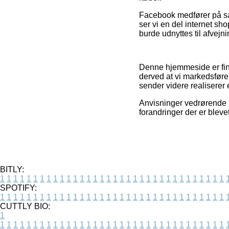
Facebook medfører på sam
ser vi en del internet s
burde udnyttes til afvejn
Denne hjemmeside er fin
derved at vi markedsføre
sender videre realiserer
Anvisninger vedrørende pr
forandringer der er bleve
BITLY:
1
1
1
1
1
1
1
1
1
1
1
1
1
1
1
1
1
1
1
1
1
1
1
1
1
1
1
1
1
1
1
1
1
1
SPOTIFY:
1
1
1
1
1
1
1
1
1
1
1
1
1
1
1
1
1
1
1
1
1
1
1
1
1
1
1
1
1
1
1
1
1
1
CUTTLY BIO:
1
1
1
1
1
1
1
1
1
1
1
1
1
1
1
1
1
1
1
1
1
1
1
1
1
1
1
1
1
1
1
1
1
1
1