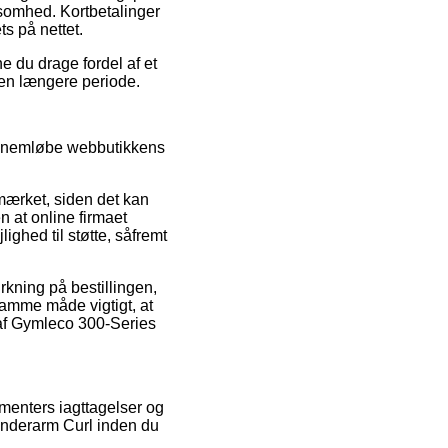
rksomhed. Kortbetalinger
s på nettet.
e du drage fordel af et
 en længere periode.
gennemløbe webbutikkens
mærket, siden det kan
n at online firmaet
ighed til støtte, såfremt
rkning på bestillingen,
samme måde vigtigt, at
af Gymleco 300-Series
umenters iagttagelser og
 Underarm Curl inden du