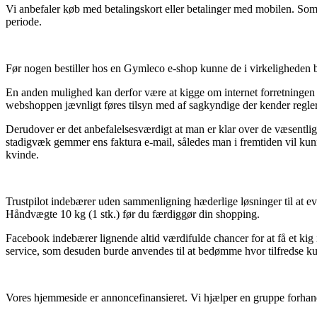
Vi anbefaler køb med betalingskort eller betalinger med mobilen. Som 
periode.
Før nogen bestiller hos en Gymleco e-shop kunne de i virkeligheden be
En anden mulighed kan derfor være at kigge om internet forretningen er
webshoppen jævnligt føres tilsyn med af sagkyndige der kender reglern
Derudover er det anbefalelsesværdigt at man er klar over de væsentligs
stadigvæk gemmer ens faktura e-mail, således man i fremtiden vil k
kvinde.
Trustpilot indebærer uden sammenligning hæderlige løsninger til at 
Håndvægte 10 kg (1 stk.) før du færdiggør din shopping.
Facebook indebærer lignende altid værdifulde chancer for at få et kig
service, som desuden burde anvendes til at bedømme hvor tilfredse ku
Vores hjemmeside er annoncefinansieret. Vi hjælper en gruppe forhan