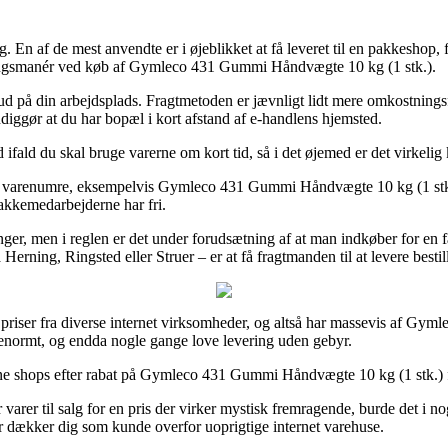
 En af de mest anvendte er i øjeblikket at få leveret til en pakkeshop,
eringsmanér ved køb af Gymleco 431 Gummi Håndvægte 10 kg (1 stk.).
r ud på din arbejdsplads. Fragtmetoden er jævnligt lidt mere omkostning
diggør at du har bopæl i kort afstand af e-handlens hjemsted.
ald du skal bruge varerne om kort tid, så i det øjemed er det virkelig k
este varenumre, eksempelvis Gymleco 431 Gummi Håndvægte 10 kg (1 stk.), 
pakkemedarbejderne har fri.
r, men i reglen er det under forudsætning af at man indkøber for en fas
 Herning, Ringsted eller Struer – er at få fragtmanden til at levere bestil
te priser fra diverse internet virksomheder, og altså har massevis af Gy
 enormt, og endda nogle gange love levering uden gebyr.
ne shops efter rabat på Gymleco 431 Gummi Håndvægte 10 kg (1 stk.) for
varer til salg for en pris der virker mystisk fremragende, burde det i no
er dækker dig som kunde overfor uoprigtige internet varehuse.