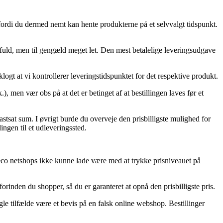
 fordi du dermed nemt kan hente produkterne på et selvvalgt tidspunkt.
sfuld, men til gengæld meget let. Den mest betalelige leveringsudgave
logt at vi kontrollerer leveringstidspunktet for det respektive produkt.
men vær obs på at det er betinget af at bestillingen laves før et
tsat sum. I øvrigt burde du overveje den prisbilligste mulighed for
lingen til et udleveringssted.
mleco netshops ikke kunne lade være med at trykke prisniveauet på
inden du shopper, så du er garanteret at opnå den prisbilligste pris.
gle tilfælde være et bevis på en falsk online webshop. Bestillinger