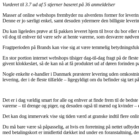
Vurderet til
3.7
ud af 5 stjerner baseret på
36
anmeldelser
Masser af online webshops frembyder nu alverdens former for levering.
Denne er jo særligt enkel, samt desuden ydermere den billigste lev
Du kan ligeledes prøve at få pakken leveret hjem til hvor du bor elle
vil dog til enhver tid være selv at hente varerne, som desværre nødven
Fragtperioden på Brands kan vise sig at være temmelig betydningsfuld if
En stor portion internet webshops tilsiger dag-til-dag fragt på de fl
givent klokkeslæt, så de kan nå at få produktet ud af døren forinden 
Nogle enkelte e-handler i Danmark præsterer levering uden omkostninge
levering, der i de fleste tilfælde – ligegyldigt om du befinder sig tæt på
Det er i dag vældig smart for alle og enhver at finde frem til de beds
varerne – til drenge og piger, og desuden også til mænd og kvinder –
Det kan dog immervæk vise sig tiden værd at granske indtil flere onli
Du må bare være så påpasselig, at hvis en forretning på nettet udbyder 
med betalingskort er imidlertid dækket ind under en foranstaltning, d