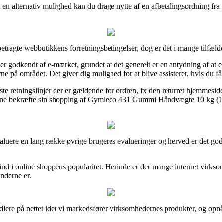
en alternativ mulighed kan du drage nytte af en afbetalingsordning fra
tragte webbutikkens forretningsbetingelser, dog er det i mange tilfæld
 godkendt af e-mærket, grundet at det generelt er en antydning af at e-fo
e på området. Det giver dig mulighed for at blive assisteret, hvis du få
te retningslinjer der er gældende for ordren, fx den returret hjemmeside
unne bekræfte sin shopping af Gymleco 431 Gummi Håndvægte 10 kg (1 s
evaluere en lang række øvrige brugeres evalueringer og herved er det 
 ind i online shoppens popularitet. Herinde er der mange internet virks
nderne er.
dlere på nettet idet vi markedsfører virksomhedernes produkter, og opn