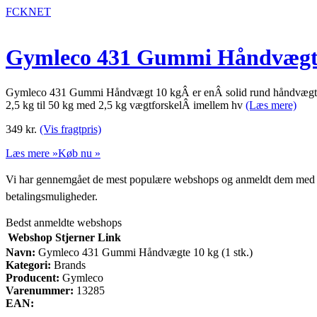
FCKNET
Gymleco 431 Gummi Håndvægte 
Gymleco 431 Gummi Håndvægt 10 kgÂ er enÂ solid rund håndvægt af pro
2,5 kg til 50 kg med 2,5 kg vægtforskelÂ imellem hv
(Læs mere)
349
kr.
(Vis fragtpris)
Læs mere »
Køb nu »
Vi har gennemgået de mest populære webshops og anmeldt dem med stjern
betalingsmuligheder.
Bedst anmeldte webshops
Webshop
Stjerner
Link
Navn:
Gymleco 431 Gummi Håndvægte 10 kg (1 stk.)
Kategori:
Brands
Producent:
Gymleco
Varenummer:
13285
EAN: