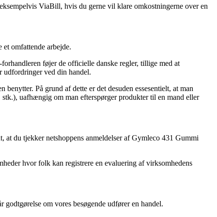
 eksempelvis ViaBill, hvis du gerne vil klare omkostningerne over en
e et omfattende arbejde.
rhandleren føjer de officielle danske regler, tillige med at
r udfordringer ved din handel.
n benytter. På grund af dette er det desuden essesentielt, at man
tk.), uafhængig om man efterspørger produkter til en mand eller
godt, at du tjekker netshoppens anmeldelser af Gymleco 431 Gummi
omheder hvor folk kan registrere en evaluering af virksomhedens
år godtgørelse om vores besøgende udfører en handel.