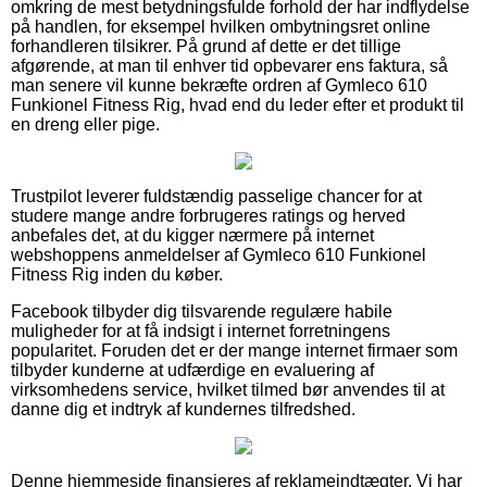
omkring de mest betydningsfulde forhold der har indflydelse
på handlen, for eksempel hvilken ombytningsret online
forhandleren tilsikrer. På grund af dette er det tillige
afgørende, at man til enhver tid opbevarer ens faktura, så
man senere vil kunne bekræfte ordren af Gymleco 610
Funkionel Fitness Rig, hvad end du leder efter et produkt til
en dreng eller pige.
Trustpilot leverer fuldstændig passelige chancer for at
studere mange andre forbrugeres ratings og herved
anbefales det, at du kigger nærmere på internet
webshoppens anmeldelser af Gymleco 610 Funkionel
Fitness Rig inden du køber.
Facebook tilbyder dig tilsvarende regulære habile
muligheder for at få indsigt i internet forretningens
popularitet. Foruden det er der mange internet firmaer som
tilbyder kunderne at udfærdige en evaluering af
virksomhedens service, hvilket tilmed bør anvendes til at
danne dig et indtryk af kundernes tilfredshed.
Denne hjemmeside finansieres af reklameindtægter. Vi har