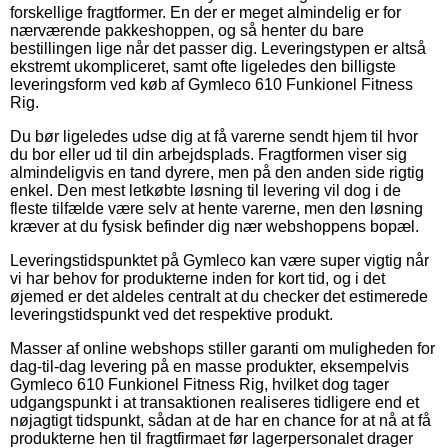
forskellige fragtformer. En der er meget almindelig er for
nærværende pakkeshoppen, og så henter du bare
bestillingen lige når det passer dig. Leveringstypen er altså
ekstremt ukompliceret, samt ofte ligeledes den billigste
leveringsform ved køb af Gymleco 610 Funkionel Fitness
Rig.
Du bør ligeledes udse dig at få varerne sendt hjem til hvor
du bor eller ud til din arbejdsplads. Fragtformen viser sig
almindeligvis en tand dyrere, men på den anden side rigtig
enkel. Den mest letkøbte løsning til levering vil dog i de
fleste tilfælde være selv at hente varerne, men den løsning
kræver at du fysisk befinder dig nær webshoppens bopæl.
Leveringstidspunktet på Gymleco kan være super vigtig når
vi har behov for produkterne inden for kort tid, og i det
øjemed er det aldeles centralt at du checker det estimerede
leveringstidspunkt ved det respektive produkt.
Masser af online webshops stiller garanti om muligheden for
dag-til-dag levering på en masse produkter, eksempelvis
Gymleco 610 Funkionel Fitness Rig, hvilket dog tager
udgangspunkt i at transaktionen realiseres tidligere end et
nøjagtigt tidspunkt, sådan at de har en chance for at nå at få
produkterne hen til fragtfirmaet før lagerpersonalet drager