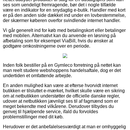
ses som uendeligt fremragende, bør det i nogle tilfælde
være en indikator for en snydagtig e-butik. Handler med kort
er på den anden side dækket ind under en lovbestemmelse,
der skærmer køberen overfor svindlende internet handler.
Vi går generelt ind for køb med betalingskort eller betalinger
med mobilen. Alternativt kan du anvende en løsning på
afbetaling som for eksempel ViaBill, hvis du ønsker at
godtgøre omkostningerne over en periode.
Inden folk bestiller på en Gymleco forretning på nettet kan
man reelt studere webshoppens handelsaftale, dog er det
undertiden et omfattende arbejde.
En anden mulighed kan være at efterse hvorvidt internet
butikken er tilsluttet e-mærket, hvilket skulle være en sikring
om at netbutikken understøtter de officielle danske regler,
udover at netbutikken jævnligt ses til af fagmænd som er
meget bekendte med vilkårene. Derudover tilbydes du
genvej til hjælpende service, ifald du forvoldes
problemstillinger med dit køb.
Herudover er det anbefalelsesværdigt at man er omhyggelig