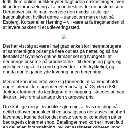
Indtil flere online butikker yder fragt uden omkostninger, men
tit under forudsætning af at man bestiller for en bestemt sum.
Derudover skulle man overveje den mindst kostelige
fragtmulighed, hvilket gerne – uanset om man er tæt på
Esbjerg, Korsør eller Hørning – vil være at få fragtmanden til
at levere pakken til et udleveringssted.
Det har vist sig at være i høj grad enkelt for internetbrugere
at sammenligne priser på flere outlets på nettet, og så har
flertallet af Gymleco online firmaer set sig tvunget til at
nedbringe priserne på produkterne – til drenge og piger, og
yderligere også til mænd og kvinder – eftertrykkeligt, og
endda nogle gange yde levering uden beregning.
Men det kan imidlertid vise sig lønnende at sammenholde
nogle internet foretagender efter udsalg på Gymleco 880
Jerkbox forinden du færdiggør din shopping, således at man
ikke er i tvivl om at antage den skarpeste pris.
Du skal lige meget hvad ikke glemme, at hvis en shop på
nettet udlover produkter til en udsalgspris der anses for uhørt
favorabel, kunne det for det meste være et kendetegn på en
bedragerisk internet shop. Betalinger med kort er i hvert fald
en del af en foranstaltning, hvilket assisterer køberen imod