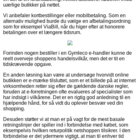
uærlige butikker på nettet.
Vi anbefaler kortbestillinger eller mobilbetaling. Som en
alternativ mulighed burde du vælge en afbetalingsordning
som for eksempel ViaBill, når du higer efter at honorere
betalingen over et længere tidsrum.
Forinden nogen bestiller i en Gymleco e-handler kunne de
reelt overveje shoppens handelsvilkår, men det er tit en
tidskrævende opgave.
En anden løsning kan være at undersøge hvorvidt online
butikken er e-mærke tilsluttet, som er et billede på at internet
virksomheden retter sig efter de gældende danske regler,
foruden at e-forretningen ofte evalueres af specialister som
har indsigt i vilkårene. Det er en rigtig god anledning til en
hjælpende hånd, for så vidt du oplever besvær ved din
shopping.
Desuden støtter vi at man er på vagt for de mest basale
retningslinjer der spiller ind i forbindelse med købet, som
eksempelvis hvilken returpolitik netshoppen tilsikrer. I den
forbindelse er det ydermere vigtigt, at man til enhver tid