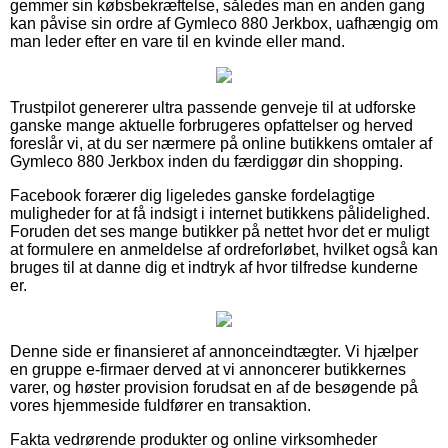
gemmer sin købsbekræftelse, således man en anden gang
kan påvise sin ordre af Gymleco 880 Jerkbox, uafhængig om
man leder efter en vare til en kvinde eller mand.
Trustpilot genererer ultra passende genveje til at udforske
ganske mange aktuelle forbrugeres opfattelser og herved
foreslår vi, at du ser nærmere på online butikkens omtaler af
Gymleco 880 Jerkbox inden du færdiggør din shopping.
Facebook forærer dig ligeledes ganske fordelagtige
muligheder for at få indsigt i internet butikkens pålidelighed.
Foruden det ses mange butikker på nettet hvor det er muligt
at formulere en anmeldelse af ordreforløbet, hvilket også kan
bruges til at danne dig et indtryk af hvor tilfredse kunderne
er.
Denne side er finansieret af annonceindtægter. Vi hjælper
en gruppe e-firmaer derved at vi annoncerer butikkernes
varer, og høster provision forudsat en af de besøgende på
vores hjemmeside fuldfører en transaktion.
Fakta vedrørende produkter og online virksomheder