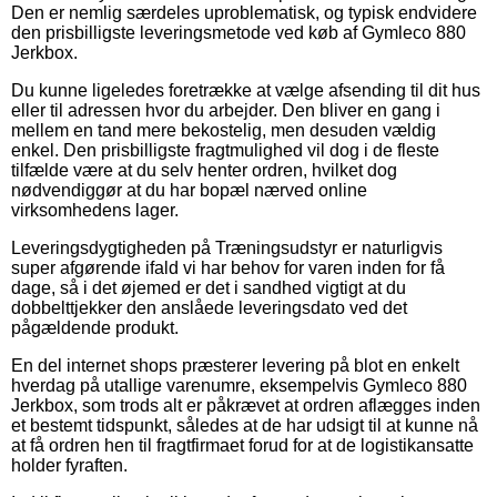
Den er nemlig særdeles uproblematisk, og typisk endvidere
den prisbilligste leveringsmetode ved køb af Gymleco 880
Jerkbox.
Du kunne ligeledes foretrække at vælge afsending til dit hus
eller til adressen hvor du arbejder. Den bliver en gang i
mellem en tand mere bekostelig, men desuden vældig
enkel. Den prisbilligste fragtmulighed vil dog i de fleste
tilfælde være at du selv henter ordren, hvilket dog
nødvendiggør at du har bopæl nærved online
virksomhedens lager.
Leveringsdygtigheden på Træningsudstyr er naturligvis
super afgørende ifald vi har behov for varen inden for få
dage, så i det øjemed er det i sandhed vigtigt at du
dobbelttjekker den anslåede leveringsdato ved det
pågældende produkt.
En del internet shops præsterer levering på blot en enkelt
hverdag på utallige varenumre, eksempelvis Gymleco 880
Jerkbox, som trods alt er påkrævet at ordren aflægges inden
et bestemt tidspunkt, således at de har udsigt til at kunne nå
at få ordren hen til fragtfirmaet forud for at de logistikansatte
holder fyraften.