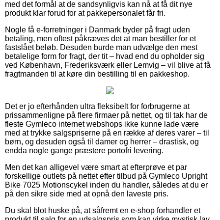
med det formål at de sandsynligvis kan nå at få dit nye
produkt klar forud for at pakkepersonalet får fri.
Nogle få e-forretninger i Danmark byder på fragt uden
betaling, men oftest påkræves det at man bestiller for et
fastslået beløb. Desuden burde man udvælge den mest
betalelige form for fragt, der tit – hvad end du opholder sig
ved København, Frederiksværk eller Lemvig – vil blive at få
fragtmanden til at køre din bestilling til en pakkeshop.
Det er jo efterhånden ultra fleksibelt for forbrugerne at
prissammenligne på flere firmaer på nettet, og til tak har de
fleste Gymleco internet webshops ikke kunne lade være
med at trykke salgspriserne på en række af deres varer – til
børn, og desuden også til damer og herrer – drastisk, og
endda nogle gange præstere portofri levering.
Men det kan alligevel være smart at efterprøve et par
forskellige outlets på nettet efter tilbud på Gymleco Upright
Bike 7025 Motionscykel inden du handler, således at du er
på den sikre side med at opnå den laveste pris.
Du skal blot huske på, at såfremt en e-shop forhandler et
produkt til salg for en udsalgspris som kan virke mystisk lav,