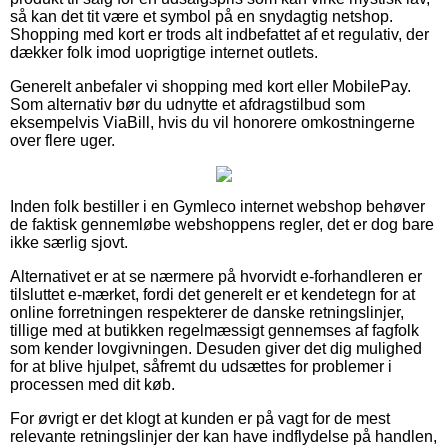
så kan det tit være et symbol på en snydagtig netshop.
Shopping med kort er trods alt indbefattet af et regulativ, der
dækker folk imod uoprigtige internet outlets.
Generelt anbefaler vi shopping med kort eller MobilePay.
Som alternativ bør du udnytte et afdragstilbud som
eksempelvis ViaBill, hvis du vil honorere omkostningerne
over flere uger.
Inden folk bestiller i en Gymleco internet webshop behøver
de faktisk gennemløbe webshoppens regler, det er dog bare
ikke særlig sjovt.
Alternativet er at se nærmere på hvorvidt e-forhandleren er
tilsluttet e-mærket, fordi det generelt er et kendetegn for at
online forretningen respekterer de danske retningslinjer,
tillige med at butikken regelmæssigt gennemses af fagfolk
som kender lovgivningen. Desuden giver det dig mulighed
for at blive hjulpet, såfremt du udsættes for problemer i
processen med dit køb.
For øvrigt er det klogt at kunden er på vagt for de mest
relevante retningslinjer der kan have indflydelse på handlen,