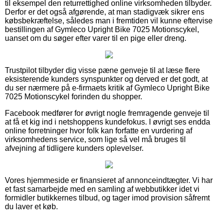
til eksempel den returrettighed online virksomheden tilbyder.
Derfor er det også afgørende, at man stadigvæk sikrer ens
købsbekræftelse, således man i fremtiden vil kunne eftervise
bestillingen af Gymleco Upright Bike 7025 Motionscykel,
uanset om du søger efter varer til en pige eller dreng.
Trustpilot tilbyder dig visse pæne genveje til at læse flere
eksisterende kunders synspunkter og derved er det godt, at
du ser nærmere på e-firmaets kritik af Gymleco Upright Bike
7025 Motionscykel forinden du shopper.
Facebook medfører for øvrigt nogle fremragende genveje til
at få et kig ind i netshoppens kundefokus. I øvrigt ses endda
online forretninger hvor folk kan forfatte en vurdering af
virksomhedens service, som lige så vel må bruges til
afvejning af tidligere kunders oplevelser.
Vores hjemmeside er finansieret af annonceindtægter. Vi har
et fast samarbejde med en samling af webbutikker idet vi
formidler butikkernes tilbud, og tager imod provision såfremt
du laver et køb.