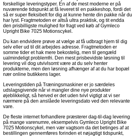
forskellige leveringstyper. En af de mest moderne er på
nuværende tidspunkt at få leveret til en pakkeshop, fordi det
så er super fleksibelt for dig at kunne hente din pakke når du
har lyst. Fragtmetoden er altså ultra praktisk, og tit endda
den prisbilligste mulighed for fragt ved køb af Gymleco
Upright Bike 7025 Motionscykel.
Du kan endvidere prøve at vælge at få udbragt hjem til dig
selv eller ud til dit arbejdes adresse. Fragtmetoden er
somme tider et hak mere bekostelig, men til gengæld
ualmindeligt problemfri. Den mest prisbevidste løsning til
levering vil dog utvivlsomt være at du selv henter
produkterne, men den løsning afhænger af at du har bopæl
nær online butikkens lager.
Leveringstiden på Træningsmaskiner er jo særdeles
udslagsgivende når vi mangler dine nye produkter
øjeblikkeligt, så herved er det uden tvivl vigtigt at vi ser
nærmere på den anslåede leveringsdato ved den relevante
vare.
De fleste internet forhandlere præsterer dag-til-dag levering
på mange varenumre, eksempelvis Gymleco Upright Bike
7025 Motionscykel, men vær vagtsom da det betinges af at
bestillingen gennemføres forinden et nøjagtigt tidspunkt,