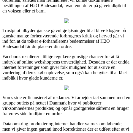
ordremail, således man fremadrettet vil kunne dokumentere
bestillingen af H2O Badesandal, hvad end du er på gaveindkøb til
en voksen eller et barn.
Trustpilot tilbyder ganske gavnlige løsninger til at blive klogere på
ganske mange forhenværende forbrugeres kritik og herved går vi
ind for, at du tolker e-forhandlerens bedømmelser af H2O
Badesandal før du placerer din ordre.
Facebook resulterer i tillige regulære gunstige chancer for at få
indtryk af online webshoppens troværdighed. Desuden er der endda
internet forretninger som giver folk mulighed for at skrive en
vurdering af deres købsoplevelse, som også kan benyttes til at få et
indblik i hvor glade kunderne er.
Vores side er finansieret af reklamer. Vi arbejder tæt sammen med en
gruppe outlets på nettet i Danmark hvor vi publicerer
virksomhedernes produkter, og opnår godtgørelse såfremt en bruger
fra vores side fuldfører en ordre.
Data omkring produkter og internet handler værnes om løbende,
men vi giver ingen garanti imod korrektioner der er udført efter at vi