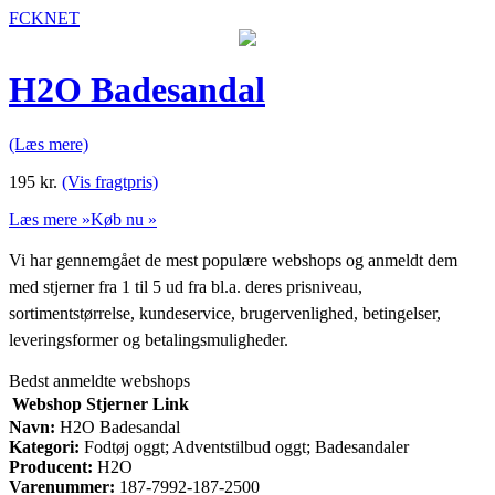
FCKNET
H2O Badesandal
(Læs mere)
195
kr.
(Vis fragtpris)
Læs mere »
Køb nu »
Vi har gennemgået de mest populære webshops og anmeldt dem
med stjerner fra 1 til 5 ud fra bl.a. deres prisniveau,
sortimentstørrelse, kundeservice, brugervenlighed, betingelser,
leveringsformer og betalingsmuligheder.
Bedst anmeldte webshops
Webshop
Stjerner
Link
Navn:
H2O Badesandal
Kategori:
Fodtøj oggt; Adventstilbud oggt; Badesandaler
Producent:
H2O
Varenummer:
187-7992-187-2500