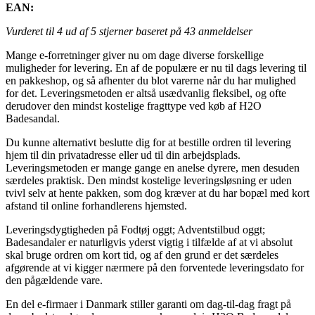
EAN:
Vurderet til
4
ud af 5 stjerner baseret på
43
anmeldelser
Mange e-forretninger giver nu om dage diverse forskellige
muligheder for levering. En af de populære er nu til dags levering til
en pakkeshop, og så afhenter du blot varerne når du har mulighed
for det. Leveringsmetoden er altså usædvanlig fleksibel, og ofte
derudover den mindst kostelige fragttype ved køb af H2O
Badesandal.
Du kunne alternativt beslutte dig for at bestille ordren til levering
hjem til din privatadresse eller ud til din arbejdsplads.
Leveringsmetoden er mange gange en anelse dyrere, men desuden
særdeles praktisk. Den mindst kostelige leveringsløsning er uden
tvivl selv at hente pakken, som dog kræver at du har bopæl med kort
afstand til online forhandlerens hjemsted.
Leveringsdygtigheden på Fodtøj oggt; Adventstilbud oggt;
Badesandaler er naturligvis yderst vigtig i tilfælde af at vi absolut
skal bruge ordren om kort tid, og af den grund er det særdeles
afgørende at vi kigger nærmere på den forventede leveringsdato for
den pågældende vare.
En del e-firmaer i Danmark stiller garanti om dag-til-dag fragt på