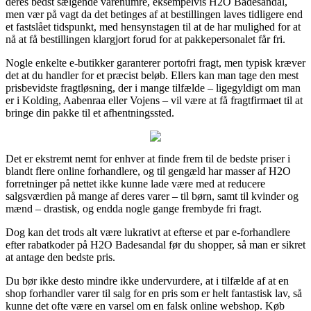
deres bedst sælgende varenumre, eksempelvis H2O Badesandal,
men vær på vagt da det betinges af at bestillingen laves tidligere end
et fastslået tidspunkt, med hensynstagen til at de har mulighed for at
nå at få bestillingen klargjort forud for at pakkepersonalet får fri.
Nogle enkelte e-butikker garanterer portofri fragt, men typisk kræver
det at du handler for et præcist beløb. Ellers kan man tage den mest
prisbevidste fragtløsning, der i mange tilfælde – ligegyldigt om man
er i Kolding, Aabenraa eller Vojens – vil være at få fragtfirmaet til at
bringe din pakke til et afhentningssted.
Det er ekstremt nemt for enhver at finde frem til de bedste priser i
blandt flere online forhandlere, og til gengæld har masser af H2O
forretninger på nettet ikke kunne lade være med at reducere
salgsværdien på mange af deres varer – til børn, samt til kvinder og
mænd – drastisk, og endda nogle gange frembyde fri fragt.
Dog kan det trods alt være lukrativt at efterse et par e-forhandlere
efter rabatkoder på H2O Badesandal før du shopper, så man er sikret
at antage den bedste pris.
Du bør ikke desto mindre ikke undervurdere, at i tilfælde af at en
shop forhandler varer til salg for en pris som er helt fantastisk lav, så
kunne det ofte være en varsel om en falsk online webshop. Køb