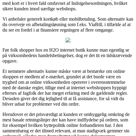
med kort er i hvert fald omfavnet af Indsigelsesordningen, hvilket
sikrer kunden imod uærlige webshops.
Vi anbefaler generelt kortkøb eller mobilbetaling. Som alternativ kan
du overveje en afbetalingsløsning som f.eks. ViaBill, i tilfælde af at
du ser en fordel i at finansiere regningen af flere omgange.
Før folk shopper hos en H2O internet butik kunne man egentlig se
på virksomhedens handelsbetingelser, dog er det tit en tidskrævende
opgave.
Et nemmere alternativ kunne måske være at bemærke om online
shoppen er medlem af e-mærket, grundet at det burde være en
tryghed om at online virksomheden opererer i overensstemmelse
med de danske regler, tillige med at internet webshoppen hyppigt
efterses af fagfolk der har meget erfaring med de gældende regler.
Desuden giver det dig lejlighed til at få assistance, for så vidt du
bliver udsat for problemer ved din ordre.
Herudover er det prisværdigt at kunden er omhyggelig omkring de
mest basale retningslinjer der kan have indflydelse på ordren, som
for eksempel hvilken byttepolitik online forhandleren har. I den
sammenhæng er det tilmed relevant, at man stadigvæk gemmer sin