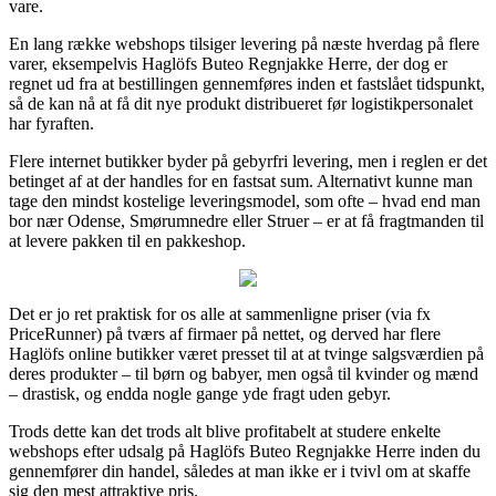
vare.
En lang række webshops tilsiger levering på næste hverdag på flere
varer, eksempelvis Haglöfs Buteo Regnjakke Herre, der dog er
regnet ud fra at bestillingen gennemføres inden et fastslået tidspunkt,
så de kan nå at få dit nye produkt distribueret før logistikpersonalet
har fyraften.
Flere internet butikker byder på gebyrfri levering, men i reglen er det
betinget af at der handles for en fastsat sum. Alternativt kunne man
tage den mindst kostelige leveringsmodel, som ofte – hvad end man
bor nær Odense, Smørumnedre eller Struer – er at få fragtmanden til
at levere pakken til en pakkeshop.
Det er jo ret praktisk for os alle at sammenligne priser (via fx
PriceRunner) på tværs af firmaer på nettet, og derved har flere
Haglöfs online butikker været presset til at at tvinge salgsværdien på
deres produkter – til børn og babyer, men også til kvinder og mænd
– drastisk, og endda nogle gange yde fragt uden gebyr.
Trods dette kan det trods alt blive profitabelt at studere enkelte
webshops efter udsalg på Haglöfs Buteo Regnjakke Herre inden du
gennemfører din handel, således at man ikke er i tvivl om at skaffe
sig den mest attraktive pris.