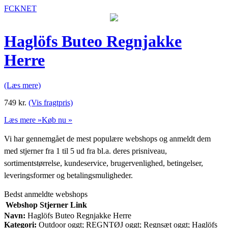
FCKNET
Haglöfs Buteo Regnjakke
Herre
(Læs mere)
749
kr.
(Vis fragtpris)
Læs mere »
Køb nu »
Vi har gennemgået de mest populære webshops og anmeldt dem
med stjerner fra 1 til 5 ud fra bl.a. deres prisniveau,
sortimentstørrelse, kundeservice, brugervenlighed, betingelser,
leveringsformer og betalingsmuligheder.
Bedst anmeldte webshops
Webshop
Stjerner
Link
Navn:
Haglöfs Buteo Regnjakke Herre
Kategori:
Outdoor oggt; REGNTØJ oggt; Regnsæt oggt; Haglöfs