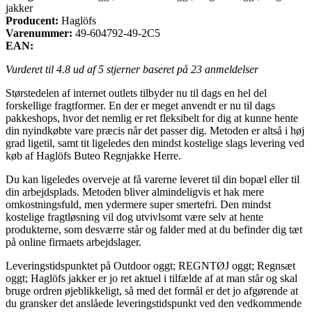
jakker
Producent:
Haglöfs
Varenummer:
49-604792-49-2C5
EAN:
Vurderet til
4.8
ud af 5 stjerner baseret på
23
anmeldelser
Størstedelen af internet outlets tilbyder nu til dags en hel del
forskellige fragtformer. En der er meget anvendt er nu til dags
pakkeshops, hvor det nemlig er ret fleksibelt for dig at kunne hente
din nyindkøbte vare præcis når det passer dig. Metoden er altså i høj
grad ligetil, samt tit ligeledes den mindst kostelige slags levering ved
køb af Haglöfs Buteo Regnjakke Herre.
Du kan ligeledes overveje at få varerne leveret til din bopæl eller til
din arbejdsplads. Metoden bliver almindeligvis et hak mere
omkostningsfuld, men ydermere super smertefri. Den mindst
kostelige fragtløsning vil dog utvivlsomt være selv at hente
produkterne, som desværre står og falder med at du befinder dig tæt
på online firmaets arbejdslager.
Leveringstidspunktet på Outdoor oggt; REGNTØJ oggt; Regnsæt
oggt; Haglöfs jakker er jo ret aktuel i tilfælde af at man står og skal
bruge ordren øjeblikkeligt, så med det formål er det jo afgørende at
du gransker det anslåede leveringstidspunkt ved den vedkommende