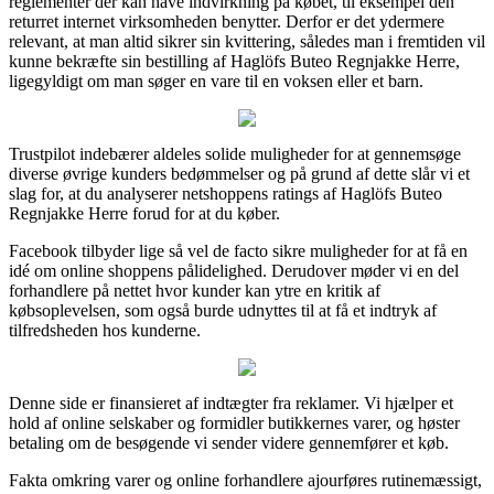
reglementer der kan have indvirkning på købet, til eksempel den
returret internet virksomheden benytter. Derfor er det ydermere
relevant, at man altid sikrer sin kvittering, således man i fremtiden vil
kunne bekræfte sin bestilling af Haglöfs Buteo Regnjakke Herre,
ligegyldigt om man søger en vare til en voksen eller et barn.
Trustpilot indebærer aldeles solide muligheder for at gennemsøge
diverse øvrige kunders bedømmelser og på grund af dette slår vi et
slag for, at du analyserer netshoppens ratings af Haglöfs Buteo
Regnjakke Herre forud for at du køber.
Facebook tilbyder lige så vel de facto sikre muligheder for at få en
idé om online shoppens pålidelighed. Derudover møder vi en del
forhandlere på nettet hvor kunder kan ytre en kritik af
købsoplevelsen, som også burde udnyttes til at få et indtryk af
tilfredsheden hos kunderne.
Denne side er finansieret af indtægter fra reklamer. Vi hjælper et
hold af online selskaber og formidler butikkernes varer, og høster
betaling om de besøgende vi sender videre gennemfører et køb.
Fakta omkring varer og online forhandlere ajourføres rutinemæssigt,