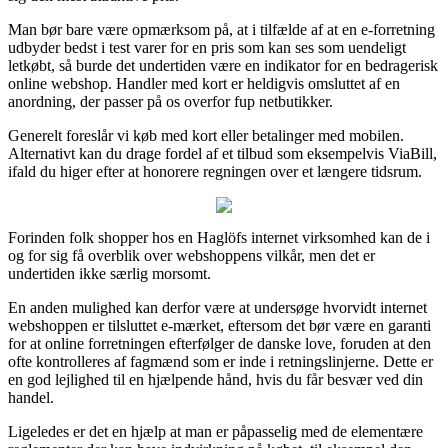
Man bør bare være opmærksom på, at i tilfælde af at en e-forretning
udbyder bedst i test varer for en pris som kan ses som uendeligt
letkøbt, så burde det undertiden være en indikator for en bedragerisk
online webshop. Handler med kort er heldigvis omsluttet af en
anordning, der passer på os overfor fup netbutikker.
Generelt foreslår vi køb med kort eller betalinger med mobilen.
Alternativt kan du drage fordel af et tilbud som eksempelvis ViaBill,
ifald du higer efter at honorere regningen over et længere tidsrum.
Forinden folk shopper hos en Haglöfs internet virksomhed kan de i
og for sig få overblik over webshoppens vilkår, men det er
undertiden ikke særlig morsomt.
En anden mulighed kan derfor være at undersøge hvorvidt internet
webshoppen er tilsluttet e-mærket, eftersom det bør være en garanti
for at online forretningen efterfølger de danske love, foruden at den
ofte kontrolleres af fagmænd som er inde i retningslinjerne. Dette er
en god lejlighed til en hjælpende hånd, hvis du får besvær ved din
handel.
Ligeledes er det en hjælp at man er påpasselig med de elementære