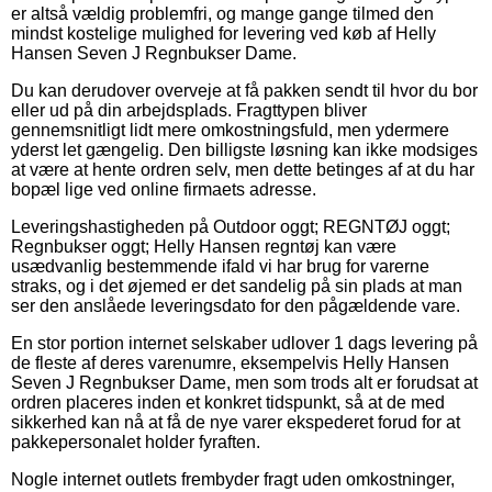
er altså vældig problemfri, og mange gange tilmed den
mindst kostelige mulighed for levering ved køb af Helly
Hansen Seven J Regnbukser Dame.
Du kan derudover overveje at få pakken sendt til hvor du bor
eller ud på din arbejdsplads. Fragttypen bliver
gennemsnitligt lidt mere omkostningsfuld, men ydermere
yderst let gængelig. Den billigste løsning kan ikke modsiges
at være at hente ordren selv, men dette betinges af at du har
bopæl lige ved online firmaets adresse.
Leveringshastigheden på Outdoor oggt; REGNTØJ oggt;
Regnbukser oggt; Helly Hansen regntøj kan være
usædvanlig bestemmende ifald vi har brug for varerne
straks, og i det øjemed er det sandelig på sin plads at man
ser den anslåede leveringsdato for den pågældende vare.
En stor portion internet selskaber udlover 1 dags levering på
de fleste af deres varenumre, eksempelvis Helly Hansen
Seven J Regnbukser Dame, men som trods alt er forudsat at
ordren placeres inden et konkret tidspunkt, så at de med
sikkerhed kan nå at få de nye varer ekspederet forud for at
pakkepersonalet holder fyraften.
Nogle internet outlets frembyder fragt uden omkostninger,