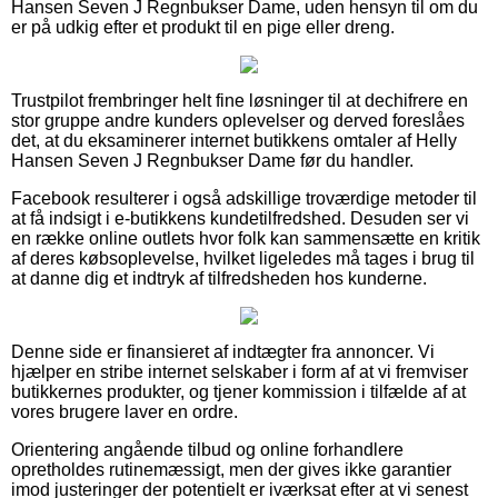
Hansen Seven J Regnbukser Dame, uden hensyn til om du
er på udkig efter et produkt til en pige eller dreng.
Trustpilot frembringer helt fine løsninger til at dechifrere en
stor gruppe andre kunders oplevelser og derved foreslåes
det, at du eksaminerer internet butikkens omtaler af Helly
Hansen Seven J Regnbukser Dame før du handler.
Facebook resulterer i også adskillige troværdige metoder til
at få indsigt i e-butikkens kundetilfredshed. Desuden ser vi
en række online outlets hvor folk kan sammensætte en kritik
af deres købsoplevelse, hvilket ligeledes må tages i brug til
at danne dig et indtryk af tilfredsheden hos kunderne.
Denne side er finansieret af indtægter fra annoncer. Vi
hjælper en stribe internet selskaber i form af at vi fremviser
butikkernes produkter, og tjener kommission i tilfælde af at
vores brugere laver en ordre.
Orientering angående tilbud og online forhandlere
opretholdes rutinemæssigt, men der gives ikke garantier
imod justeringer der potentielt er iværksat efter at vi senest