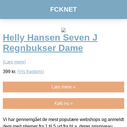
FCKNET
Helly Hansen Seven J
Regnbukser Dame
(Læs mere)
399
kr.
(Vis fragtpris)
Læs mere »
Køb nu »
Vi har gennemgået de mest populære webshops og anmeldt
dem med stjerner fra 1 til 5 ud fra bl.a. deres prisniveau,