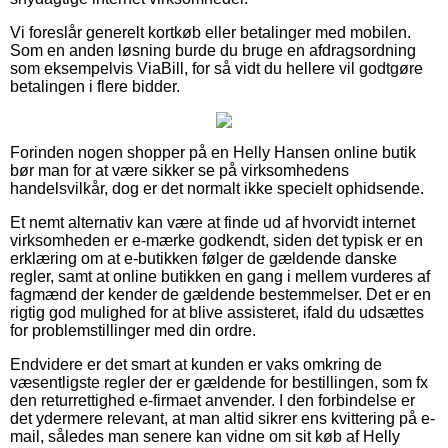
Vi foreslår generelt kortkøb eller betalinger med mobilen.
Som en anden løsning burde du bruge en afdragsordning
som eksempelvis ViaBill, for så vidt du hellere vil godtgøre
betalingen i flere bidder.
Forinden nogen shopper på en Helly Hansen online butik
bør man for at være sikker se på virksomhedens
handelsvilkår, dog er det normalt ikke specielt ophidsende.
Et nemt alternativ kan være at finde ud af hvorvidt internet
virksomheden er e-mærke godkendt, siden det typisk er en
erklæring om at e-butikken følger de gældende danske
regler, samt at online butikken en gang i mellem vurderes af
fagmænd der kender de gældende bestemmelser. Det er en
rigtig god mulighed for at blive assisteret, ifald du udsættes
for problemstillinger med din ordre.
Endvidere er det smart at kunden er vaks omkring de
væsentligste regler der er gældende for bestillingen, som fx
den returrettighed e-firmaet anvender. I den forbindelse er
det ydermere relevant, at man altid sikrer ens kvittering på e-
mail, således man senere kan vidne om sit køb af Helly