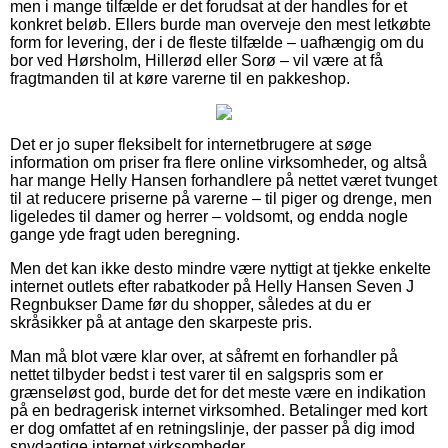
men i mange tilfælde er det forudsat at der handles for et
konkret beløb. Ellers burde man overveje den mest letkøbte
form for levering, der i de fleste tilfælde – uafhængig om du
bor ved Hørsholm, Hillerød eller Sorø – vil være at få
fragtmanden til at køre varerne til en pakkeshop.
Det er jo super fleksibelt for internetbrugere at søge
information om priser fra flere online virksomheder, og altså
har mange Helly Hansen forhandlere på nettet været tvunget
til at reducere priserne på varerne – til piger og drenge, men
ligeledes til damer og herrer – voldsomt, og endda nogle
gange yde fragt uden beregning.
Men det kan ikke desto mindre være nyttigt at tjekke enkelte
internet outlets efter rabatkoder på Helly Hansen Seven J
Regnbukser Dame før du shopper, således at du er
skråsikker på at antage den skarpeste pris.
Man må blot være klar over, at såfremt en forhandler på
nettet tilbyder bedst i test varer til en salgspris som er
grænseløst god, burde det for det meste være en indikation
på en bedragerisk internet virksomhed. Betalinger med kort
er dog omfattet af en retningslinje, der passer på dig imod
snydagtige internet virksomheder.