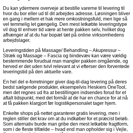
Du kan ydermere overveje at bestille varerne til levering til
hvor du bor eller ud til dit arbejdes adresse. Løsningen bliver
en gang i mellem et hak mere omkostningsfuld, men lige så
vel temmelig let gængelig. Den mest letkøbte leveringstype
vil dog til enhver tid være at hente pakken selv, hvilket dog
afhænger af at du har bopæl tæt på online virksomhedens
arbejdslager.
Leveringstiden på Massage/ Behandling – Akupressur –
Stræk og Massage – Fascia og bindevæv kan være vældig
bestemmende forudsat man mangler pakken omgående, og
herved er det uden tvivl relevant at vi efterser den forventede
leveringstid på den aktuelle vare.
En hel del e-forretninger giver dag-til-dag levering på deres
bedst sælgende produkter, eksempelvis Heskiers OneTool,
men det regnes ud fra at bestillingen indsendes forud for et
aftalt tidspunkt, med det formål at de har en chance for at nå
at få pakken klargjort før logistikpersonalet tager hjem.
Enkelte shops på nettet garanterer gratis levering, men i
reglen stiller det krav om at du indkøber for et præcist beløb.
Som alternativ burde man gribe den mest letkøbte fragtform,
som i de fleste tilfælde – hvad end man opholder sig i Vejle,