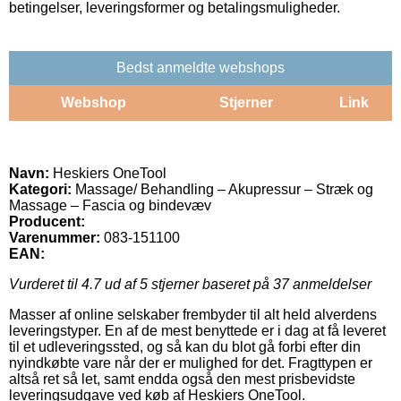
betingelser, leveringsformer og betalingsmuligheder.
Bedst anmeldte webshops
Webshop
Stjerner
Link
Navn:
Heskiers OneTool
Kategori:
Massage/ Behandling – Akupressur – Stræk og
Massage – Fascia og bindevæv
Producent:
Varenummer:
083-151100
EAN:
Vurderet til
4.7
ud af 5 stjerner baseret på
37
anmeldelser
Masser af online selskaber frembyder til alt held alverdens
leveringstyper. En af de mest benyttede er i dag at få leveret
til et udleveringssted, og så kan du blot gå forbi efter din
nyindkøbte vare når der er mulighed for det. Fragttypen er
altså ret så let, samt endda også den mest prisbevidste
leveringsudgave ved køb af Heskiers OneTool.