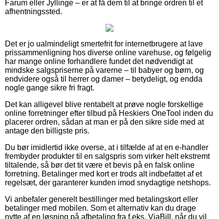
Farum eller Jyllinge – er at få dem til at bringe ordren til et
afhentningssted.
Det er jo ualmindeligt smertefrit for internetbrugere at lave
prissammenligning hos diverse online varehuse, og følgelig
har mange online forhandlere fundet det nødvendigt at
mindske salgspriserne på varerne – til babyer og børn, og
endvidere også til herrer og damer – betydeligt, og endda
nogle gange sikre fri fragt.
Det kan alligevel blive rentabelt at prøve nogle forskellige
online forretninger efter tilbud på Heskiers OneTool inden du
placerer ordren, sådan at man er på den sikre side med at
antage den billigste pris.
Du bør imidlertid ikke overse, at i tilfælde af at en e-handler
frembyder produkter til en salgspris som virker helt ekstremt
tiltalende, så bør det tit være et bevis på en falsk online
forretning. Betalinger med kort er trods alt indbefattet af et
regelsæt, der garanterer kunden imod snydagtige netshops.
Vi anbefaler generelt bestillinger med betalingskort eller
betalinger med mobilen. Som et alternativ kan du drage
nytte af en løsning på afbetaling fra f.eks. ViaBill, når du vil