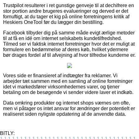
Trustpilot resulterer i ret gunstige genveje til at dechifrere en
stor portion andre brugeres evalueringer og derved er det
fornuftigt, at du tager et kig på online forretningens kritik af
Heskiers OneTool før du lægger din bestilling.
Facebook tilbyder dig på samme måde evigt ærlige metoder
til at få en idé om internet selskabets kundetilfredshed.
Tilmed ser vi faktisk internet forretninger hvor det er muligt at
formulere en bedømmelse af deres køb, hvilket ydermere
bør drages fordel af til afvejning af hvor tilfredse kunderne er.
Vores side er finansieret af indtægter fra reklamer. Vi
arbejder tæt sammen med en samling af online forretninger
idet vi markedsfører virksomhedernes varer, og tjener
betaling om de besøgende vi sender videre laver et indkøb.
Data omkring produkter og internet shops værnes om ofte,
men vi påtager os intet ansvar for ændringer der potentielt er
realiseret siden nyligste opdatering af de anvendte data.
BITLY:
1
1
1
1
1
1
1
1
1
1
1
1
1
1
1
1
1
1
1
1
1
1
1
1
1
1
1
1
1
1
1
1
1
1