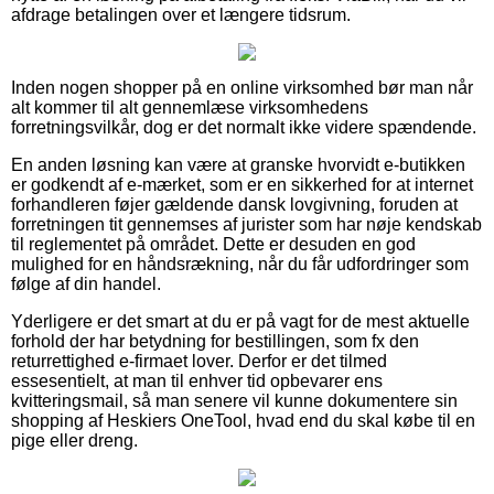
afdrage betalingen over et længere tidsrum.
Inden nogen shopper på en online virksomhed bør man når
alt kommer til alt gennemlæse virksomhedens
forretningsvilkår, dog er det normalt ikke videre spændende.
En anden løsning kan være at granske hvorvidt e-butikken
er godkendt af e-mærket, som er en sikkerhed for at internet
forhandleren føjer gældende dansk lovgivning, foruden at
forretningen tit gennemses af jurister som har nøje kendskab
til reglementet på området. Dette er desuden en god
mulighed for en håndsrækning, når du får udfordringer som
følge af din handel.
Yderligere er det smart at du er på vagt for de mest aktuelle
forhold der har betydning for bestillingen, som fx den
returrettighed e-firmaet lover. Derfor er det tilmed
essesentielt, at man til enhver tid opbevarer ens
kvitteringsmail, så man senere vil kunne dokumentere sin
shopping af Heskiers OneTool, hvad end du skal købe til en
pige eller dreng.