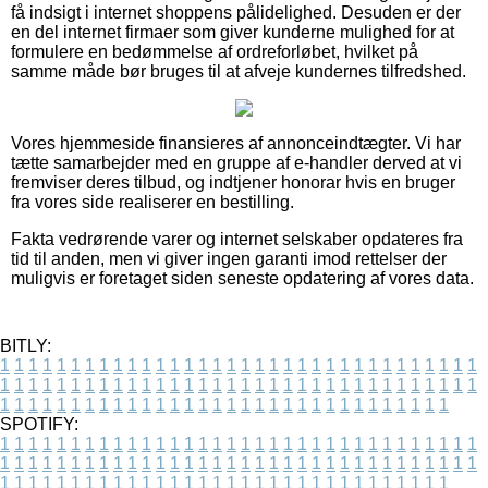
få indsigt i internet shoppens pålidelighed. Desuden er der
en del internet firmaer som giver kunderne mulighed for at
formulere en bedømmelse af ordreforløbet, hvilket på
samme måde bør bruges til at afveje kundernes tilfredshed.
Vores hjemmeside finansieres af annonceindtægter. Vi har
tætte samarbejder med en gruppe af e-handler derved at vi
fremviser deres tilbud, og indtjener honorar hvis en bruger
fra vores side realiserer en bestilling.
Fakta vedrørende varer og internet selskaber opdateres fra
tid til anden, men vi giver ingen garanti imod rettelser der
muligvis er foretaget siden seneste opdatering af vores data.
BITLY:
1
1
1
1
1
1
1
1
1
1
1
1
1
1
1
1
1
1
1
1
1
1
1
1
1
1
1
1
1
1
1
1
1
1
1
1
1
1
1
1
1
1
1
1
1
1
1
1
1
1
1
1
1
1
1
1
1
1
1
1
1
1
1
1
1
1
1
1
1
1
1
1
1
1
1
1
1
1
1
1
1
1
1
1
1
1
1
1
1
1
1
1
1
1
1
1
1
1
1
1
SPOTIFY:
1
1
1
1
1
1
1
1
1
1
1
1
1
1
1
1
1
1
1
1
1
1
1
1
1
1
1
1
1
1
1
1
1
1
1
1
1
1
1
1
1
1
1
1
1
1
1
1
1
1
1
1
1
1
1
1
1
1
1
1
1
1
1
1
1
1
1
1
1
1
1
1
1
1
1
1
1
1
1
1
1
1
1
1
1
1
1
1
1
1
1
1
1
1
1
1
1
1
1
1