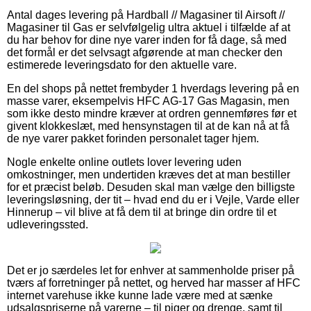
Antal dages levering på Hardball // Magasiner til Airsoft //
Magasiner til Gas er selvfølgelig ultra aktuel i tilfælde af at
du har behov for dine nye varer inden for få dage, så med
det formål er det selvsagt afgørende at man checker den
estimerede leveringsdato for den aktuelle vare.
En del shops på nettet frembyder 1 hverdags levering på en
masse varer, eksempelvis HFC AG-17 Gas Magasin, men
som ikke desto mindre kræver at ordren gennemføres før et
givent klokkeslæt, med hensynstagen til at de kan nå at få
de nye varer pakket forinden personalet tager hjem.
Nogle enkelte online outlets lover levering uden
omkostninger, men undertiden kræves det at man bestiller
for et præcist beløb. Desuden skal man vælge den billigste
leveringsløsning, der tit – hvad end du er i Vejle, Varde eller
Hinnerup – vil blive at få dem til at bringe din ordre til et
udleveringssted.
Det er jo særdeles let for enhver at sammenholde priser på
tværs af forretninger på nettet, og herved har masser af HFC
internet varehuse ikke kunne lade være med at sænke
udsalgspriserne på varerne – til piger og drenge, samt til