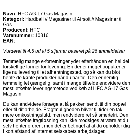
Navn:
HFC AG-17 Gas Magasin
Kategori:
Hardball // Magasiner til Airsoft // Magasiner til
Gas
Producent:
HFC
Varenummer:
10816
EAN:
Vurderet til
4.5
ud af 5 stjerner baseret på
26
anmeldelser
Temmelig mange e-forretninger yder efterhånden en hel del
forskellige former for levering. En der er meget populær er
lige nu levering til et afhentningssted, og så kan du blot
hente de købte produkter når du har tid. Den er nemlig
temmelig let gængelig, samt i mange tilfælde endvidere den
mest letkøbte leveringsmetode ved køb af HFC AG-17 Gas
Magasin.
Du kan endvidere forsøge at få pakken sendt til din bopæl
eller til dit arbejde. Fragtmuligheden bliver til tider en tak
mere omkostningsfuld, men endvidere ret så smertefri. Den
mest letkøbte fragtløsning kan ikke modsiges at være at du
selv henter ordren, men det er betinget af at du opholder dig
i kort afstand af internet selskabets arbejdslager.