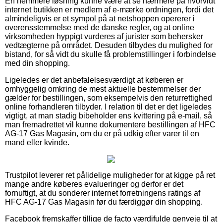
En nemmere løsning kunne være at se nærmere på hvorvidt
internet butikken er medlem af e-mærke ordningen, fordi det
almindeligvis er et sympol på at netshoppen opererer i
overensstemmelse med de danske regler, og at online
virksomheden hyppigt vurderes af jurister som behersker
vedtægterne på området. Desuden tilbydes du mulighed for
bistand, for så vidt du skulle få problemstillinger i forbindelse
med din shopping.
Ligeledes er det anbefalelsesværdigt at køberen er
omhyggelig omkring de mest aktuelle bestemmelser der
gælder for bestillingen, som eksempelvis den returrettighed
online forhandleren tilbyder. I relation til det er det ligeledes
vigtigt, at man stadig bibeholder ens kvittering på e-mail, så
man fremadrettet vil kunne dokumentere bestillingen af HFC
AG-17 Gas Magasin, om du er på udkig efter varer til en
mand eller kvinde.
Trustpilot leverer ret pålidelige muligheder for at kigge på ret
mange andre køberes evalueringer og derfor er det
fornuftigt, at du sonderer internet forretningens ratings af
HFC AG-17 Gas Magasin før du færdiggør din shopping.
Facebook fremskaffer tillige de facto værdifulde genveje til at