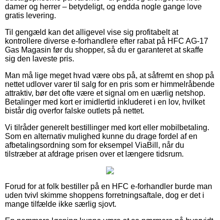
damer og herrer – betydeligt, og endda nogle gange love
gratis levering.
Til gengæld kan det alligevel vise sig profitabelt at
kontrollere diverse e-forhandlere efter rabat på HFC AG-17
Gas Magasin før du shopper, så du er garanteret at skaffe
sig den laveste pris.
Man må lige meget hvad være obs på, at såfremt en shop på
nettet udlover varer til salg for en pris som er himmelråbende
attraktiv, bør det ofte være et signal om en uærlig netshop.
Betalinger med kort er imidlertid inkluderet i en lov, hvilket
bistår dig overfor falske outlets på nettet.
Vi tilråder generelt bestillinger med kort eller mobilbetaling.
Som en alternativ mulighed kunne du drage fordel af en
afbetalingsordning som for eksempel ViaBill, når du
tilstræber at afdrage prisen over et længere tidsrum.
Forud for at folk bestiller på en HFC e-forhandler burde man
uden tvivl skimme shoppens forretningsaftale, dog er det i
mange tilfælde ikke særlig sjovt.