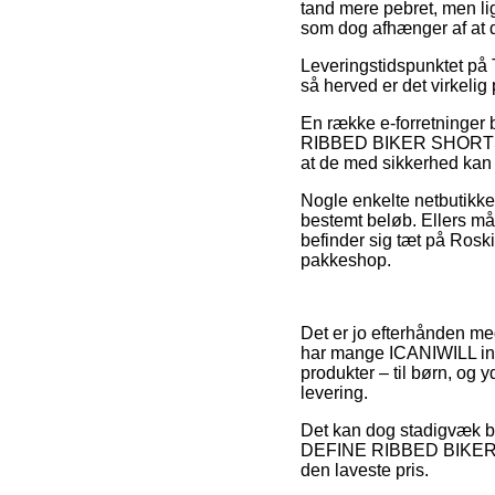
tand mere pebret, men li
som dog afhænger af at d
Leveringstidspunktet på TI
så herved er det virkelig
En række e-forretninger 
RIBBED BIKER SHORTS SMO
at de med sikkerhed kan 
Nogle enkelte netbutikker
bestemt beløb. Ellers m
befinder sig tæt på Roski
pakkeshop.
Det er jo efterhånden mege
har mange ICANIWILL inter
produkter – til børn, og
levering.
Det kan dog stadigvæk bl
DEFINE RIBBED BIKER SH
den laveste pris.