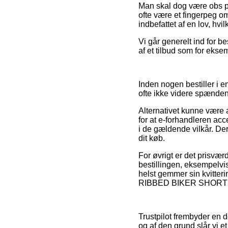
Man skal dog være obs på,
ofte være et fingerpeg o
indbefattet af en lov, hvi
Vi går generelt ind for b
af et tilbud som for ekse
Inden nogen bestiller i e
ofte ikke videre spænde
Alternativet kunne være a
for at e-forhandleren acc
i de gældende vilkår. De
dit køb.
For øvrigt er det prisvær
bestillingen, eksempelvis 
helst gemmer sin kvitte
RIBBED BIKER SHORTS SM
Trustpilot frembyder en
og af den grund slår vi