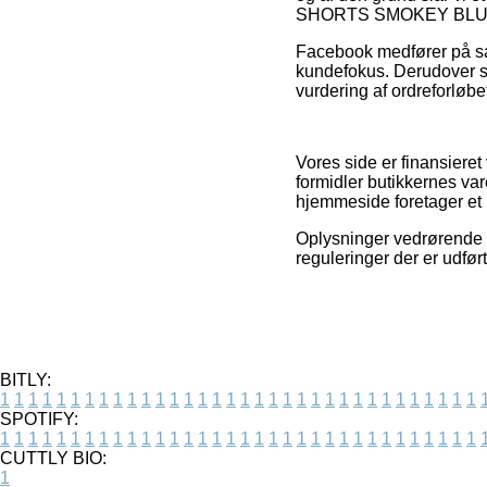
SHORTS SMOKEY BLUE fo
Facebook medfører på s
kundefokus. Derudover s
vurdering af ordreforløbe
Vores side er finansiere
formidler butikkernes va
hjemmeside foretager et
Oplysninger vedrørende va
reguleringer der er udfør
BITLY:
1
1
1
1
1
1
1
1
1
1
1
1
1
1
1
1
1
1
1
1
1
1
1
1
1
1
1
1
1
1
1
1
1
1
SPOTIFY:
1
1
1
1
1
1
1
1
1
1
1
1
1
1
1
1
1
1
1
1
1
1
1
1
1
1
1
1
1
1
1
1
1
1
CUTTLY BIO:
1