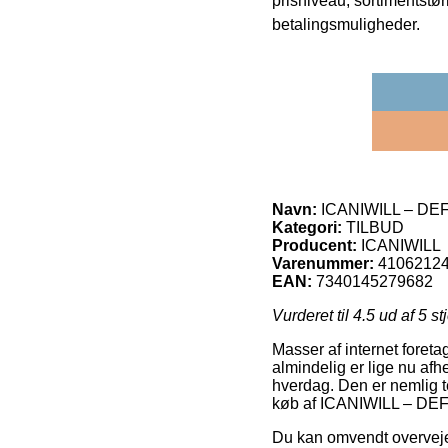
prisniveau, sortimentstø
betalingsmuligheder.
Navn:
ICANIWILL – D
Kategori:
TILBUD
Producent:
ICANIWILL
Varenummer:
4106212
EAN:
7340145279682
Vurderet til
4.5
ud af 5 st
Masser af internet foreta
almindelig er lige nu afh
hverdag. Den er nemlig 
køb af ICANIWILL – 
Du kan omvendt overveje a