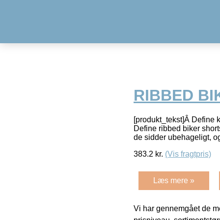
RIBBED B
[produkt_tekst]Â Define 
Define ribbed biker shor
de sidder ubehageligt, o
383.2
kr.
(Vis fragtpris)
Læs mere »
Vi har gennemgået de mes