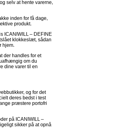
og selv at hente varerne,
pakke inden for få dage,
pektive produkt.
elvis ICANIWILL – DEFINE
slået klokkeslæt, sådan
r hjem.
t der handles for et
– uafhængig om du
e dine varer til en
webbutikker, og for det
elt deres bedst i test
ange præstere portofri
tkoder på ICANIWILL –
ligt sikker på at opnå