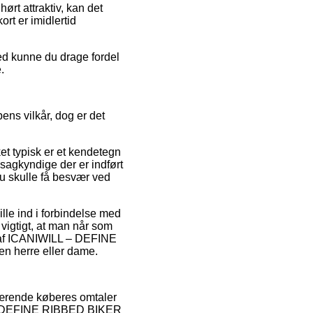
ørt attraktiv, kan det
rt er imidlertid
hed kunne du drage fordel
.
ens vilkår, dog er det
ket typisk er et kendetegn
 sagkyndige der er indført
du skulle få besvær ved
ille ind i forbindelse med
 vigtigt, at man når som
n af ICANIWILL – DEFINE
 herre eller dame.
værende køberes omtaler
LL – DEFINE RIBBED BIKER