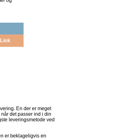
mer og
Link
evering. En der er meget
 når det passer ind i din
gste leveringsmetode ved
en er beklageligvis en