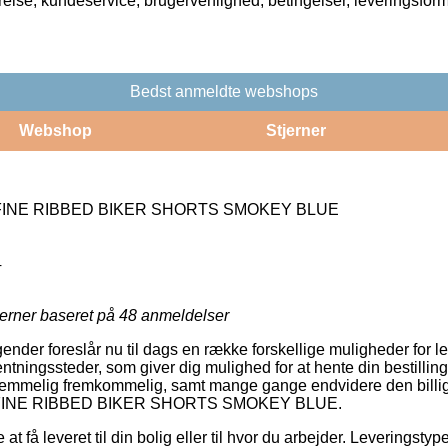
rrelse, kundeservice, brugervenlighed, betingelser, leveringsfor
Bedst anmeldte webshops
Webshop
Stjerner
EFINE RIBBED BIKER SHORTS SMOKEY BLUE
4
jerner baseret på
48
anmeldelser
gender foreslår nu til dags en række forskellige muligheder for l
entningssteder, som giver dig mulighed for at hente din bestilling
temmelig fremkommelig, samt mange gange endvidere den billi
DEFINE RIBBED BIKER SHORTS SMOKEY BLUE.
t få leveret til din bolig eller til hvor du arbejder. Leveringstyp