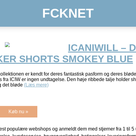
FCKNET
ICANIWILL – 
IKER SHORTS SMOKEY BLUE
kollektionen er kendt for deres fantastisk pasform og deres blø
ts fra ICIW er ingen undtagelse. Den høje ribbede talje holder 
g det bløde
(Læs mere)
Køb nu »
t populære webshops og anmeldt dem med stjerner fra 1 til 5 ud