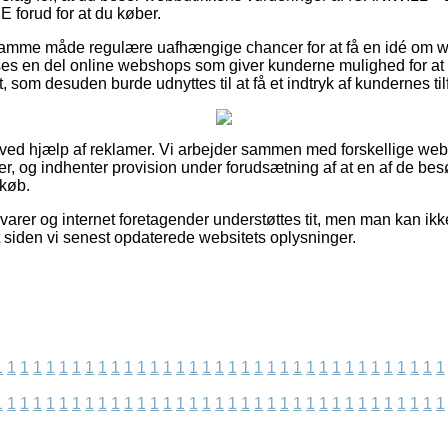
rud for at du køber.
amme måde regulære uafhængige chancer for at få en idé om
es en del online webshops som giver kunderne mulighed for at 
t, som desuden burde udnyttes til at få et indtryk af kundernes ti
t ved hjælp af reklamer. Vi arbejder sammen med forskellige we
rer, og indhenter provision under forudsætning af at en af de b
 køb.
rer og internet foretagender understøttes tit, men man kan ikke 
t siden vi senest opdaterede websitets oplysninger.
1
1
1
1
1
1
1
1
1
1
1
1
1
1
1
1
1
1
1
1
1
1
1
1
1
1
1
1
1
1
1
1
1
1
1
1
1
1
1
1
1
1
1
1
1
1
1
1
1
1
1
1
1
1
1
1
1
1
1
1
1
1
1
1
1
1
1
1
1
1