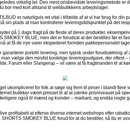
geledes virkelig let. Den mest prisbevidste leveringsmetode er d
u bor med kort afstand til webbutikkens arbejdslager.
LBUD er naturligvis ret vital i tilfælde af at vi har brug for din 
 på sin plads at man kontrollerer leveringstidspunktet på det res
byder på 1 dags fragt på de fleste af deres produkter, eksemp
KEY BLUE, men det er forudsat at der bestilles før et fast
nå at få de nye varer ekspederet forinden pakkepersonalet tage
 garanterer portofri levering, men typisk under forudsætning af a
å man vælge den mindst kostelige leveringsudgave, der oftest 
lde, Farum eller Slangerup – vil være at få fragtmanden til at kør
t ukompliceret for folk at søge sig frem til priser i blandt flere 
net butikker været presset til at at sænke prisniveauet på speci
 yderligere også til mænd og kvinder – markant, og endda nogle g
ive profitabelt at efterse diverse internet webshops efter raba
ORTS SMOKEY BLUE forud for at du bestiller, så du er usvige