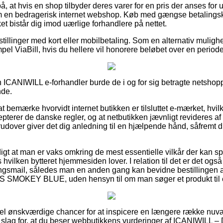
 at hvis en shop tilbyder deres varer for en pris der anses for uh
m en bedragerisk internet webshop. Køb med gængse betalingsko
lket bistår dig imod uærlige forhandlere på nettet.
estillinger med kort eller mobilbetaling. Som en alternativ mulig
mpel ViaBill, hvis du hellere vil honorere beløbet over en periode
n ICANIWILL e-forhandler burde de i og for sig betragte netshopp
nde.
t bemærke hvorvidt internet butikken er tilsluttet e-mærket, hvil
epterer de danske regler, og at netbutikken jævnligt revideres af
rudover giver det dig anledning til en hjælpende hånd, såfremt 
digt at man er vaks omkring de mest essentielle vilkår der kan sp
hvilken bytteret hjemmesiden lover. I relation til det er det også
ringsmail, således man en anden gang kan bevidne bestillinge
OKEY BLUE, uden hensyn til om man søger et produkt til en
 del ønskværdige chancer for at inspicere en længere række nu
 et slag for, at du beser webbutikkens vurderinger af ICANIWI