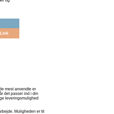
mer og
Link
f de mest anvendte er
r det passer ind i din
lige leveringsmulighed
 arbejde. Muligheden er tit