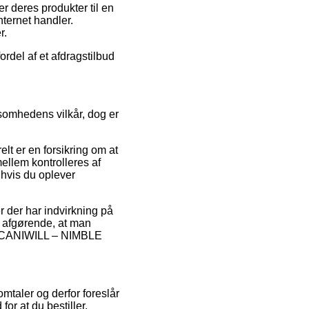
r deres produkter til en
ternet handler.
r.
rdel af et afdragstilbud
somhedens vilkår, dog er
lt er en forsikring om at
ellem kontrolleres af
 hvis du oplever
 der har indvirkning på
 afgørende, at man
f ICANIWILL – NIMBLE
omtaler og derfor foreslår
r at du bestiller.