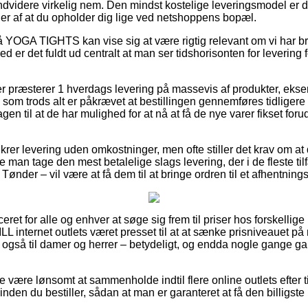
dvidere virkelig nem. Den mindst kostelige leveringsmodel er d
r af at du opholder dig lige ved netshoppens bopæl.
YOGA TIGHTS kan vise sig at være rigtig relevant om vi har br
 er det fuldt ud centralt at man ser tidshorisonten for levering
er præsterer 1 hverdags levering på massevis af produkter, ek
 trods alt er påkrævet at bestillingen gennemføres tidligere 
en til at de har mulighed for at nå at få de nye varer fikset foru
ikrer levering uden omkostninger, men ofte stiller det krav om at 
e man tage den mest betalelige slags levering, der i de fleste t
Tønder – vil være at få dem til at bringe ordren til et afhentning
ret for alle og enhver at søge sig frem til priser hos forskellige
LL internet outlets været presset til at at sænke prisniveauet p
t også til damer og herrer – betydeligt, og endda nogle gange g
e være lønsomt at sammenholde indtil flere online outlets efter
 du bestiller, sådan at man er garanteret at få den billigste 