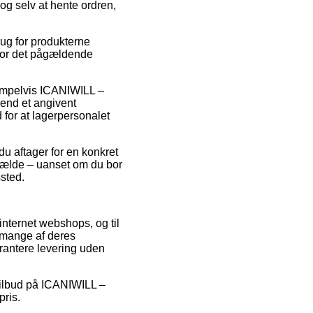
og selv at hente ordren,
ug for produkterne
 for det pågældende
sempelvis ICANIWILL –
end et angivent
d for at lagerpersonalet
du aftager for en konkret
ilfælde – uanset om du bor
ssted.
 internet webshops, og til
å mange af deres
arantere levering uden
 tilbud på ICANIWILL –
pris.