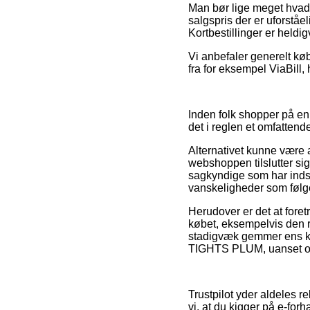
Man bør lige meget hvad 
salgspris der er uforstå
Kortbestillinger er heldig
Vi anbefaler generelt køb
fra for eksempel ViaBill,
Inden folk shopper på en
det i reglen et omfattend
Alternativet kunne være a
webshoppen tilslutter si
sagkyndige som har indsi
vanskeligheder som følge 
Herudover er det at fore
købet, eksempelvis den 
stadigvæk gemmer ens kv
TIGHTS PLUM, uanset om d
Trustpilot yder aldeles r
vi, at du kigger på e-fo