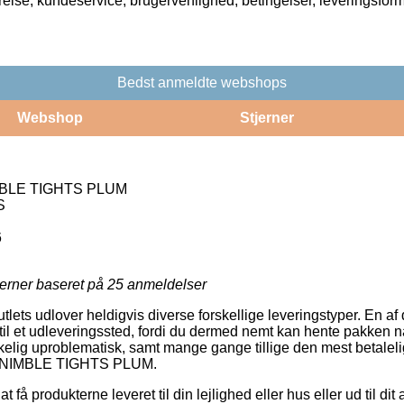
rrelse, kundeservice, brugervenlighed, betingelser, leveringsfor
Bedst anmeldte webshops
Webshop
Stjerner
MBLE TIGHTS PLUM
S
6
jerner baseret på
25
anmeldelser
outlets udlover heldigvis diverse forskellige leveringstyper. En a
 til et udleveringssted, fordi du dermed nemt kan hente pakken nå
rkelig uproblematisk, samt mange gange tillige den mest betale
– NIMBLE TIGHTS PLUM.
t få produkterne leveret til din lejlighed eller hus eller ud til dit