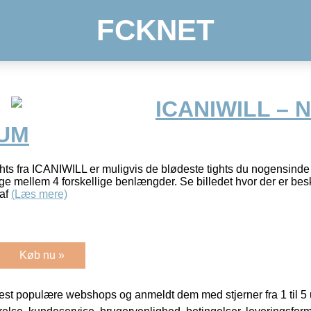
FCKNET
ICANIWILL – 
LUM
ghts fra ICANIWILL er muligvis de blødeste tights du nogensinde 
lge mellem 4 forskellige benlængder. Se billedet hvor der er bes
 af
(Læs mere)
Køb nu »
t populære webshops og anmeldt dem med stjerner fra 1 til 5 ud