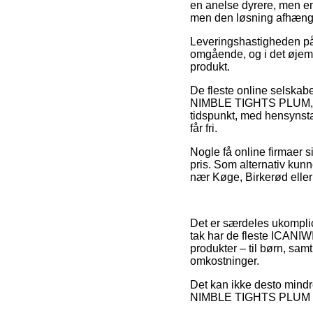
en anelse dyrere, men en
men den løsning afhænge
Leveringshastigheden på 
omgående, og i det øjemed
produkt.
De fleste online selskab
NIMBLE TIGHTS PLUM, som
tidspunkt, med hensynstag
får fri.
Nogle få online firmaer s
pris. Som alternativ kunn
nær Køge, Birkerød eller 
Det er særdeles ukomplice
tak har de fleste ICANIWI
produkter – til børn, sam
omkostninger.
Det kan ikke desto mindr
NIMBLE TIGHTS PLUM inden