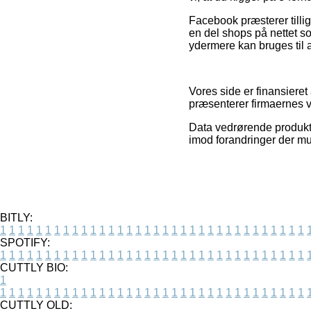
Facebook præsterer tillige
en del shops på nettet s
ydermere kan bruges til at
Vores side er finansiere
præsenterer firmaernes v
Data vedrørende produkt
imod forandringer der mul
BITLY:
1
1
1
1
1
1
1
1
1
1
1
1
1
1
1
1
1
1
1
1
1
1
1
1
1
1
1
1
1
1
1
1
1
1
SPOTIFY:
1
1
1
1
1
1
1
1
1
1
1
1
1
1
1
1
1
1
1
1
1
1
1
1
1
1
1
1
1
1
1
1
1
1
CUTTLY BIO:
1
1
1
1
1
1
1
1
1
1
1
1
1
1
1
1
1
1
1
1
1
1
1
1
1
1
1
1
1
1
1
1
1
1
1
CUTTLY OLD: