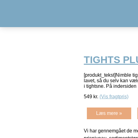
TIGHTS P
[produkt_tekst]Nimble ti
lavet, så du selv kan væ
i tightsne. På indersiden
549
kr.
(Vis fragtpris)
Læs mere »
Vi har gennemgået de mes