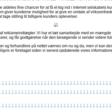
 aldeles fine chancer for at få et kig ind i internet selskabets k
om giver kunderne mulighed for at give en omtale af virksomhed
 tage stilling til tidligere kunders oplevelser.
t af reklameindtægter. Vi har et tæt samarbejde med en mængde o
arer, og får godtgørelse når den besøgende vi sender videre fuld
er og forhandlere på nettet værnes om nu og da, men vi kan de
igvis er foretaget siden vi senest opdaterede vores informatione
1
1
1
1
1
1
1
1
1
1
1
1
1
1
1
1
1
1
1
1
1
1
1
1
1
1
1
1
1
1
1
1
1
1
1
1
1
1
1
1
1
1
1
1
1
1
1
1
1
1
1
1
1
1
1
1
1
1
1
1
1
1
1
1
1
1
1
1
1
1
1
1
1
1
1
1
1
1
1
1
1
1
1
1
1
1
1
1
1
1
1
1
1
1
1
1
1
1
1
1
1
1
1
1
1