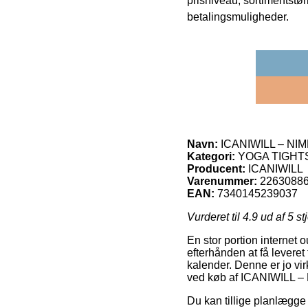
prisniveau, sortimentstø
betalingsmuligheder.
Navn:
ICANIWILL – NI
Kategori:
YOGA TIGHT
Producent:
ICANIWILL
Varenummer:
2263088
EAN:
7340145239037
Vurderet til
4.9
ud af 5 st
En stor portion internet 
efterhånden at få leveret
kalender. Denne er jo vi
ved køb af ICANIWILL 
Du kan tillige planlægge a