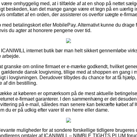
være omhyggelig med, at i tilfælde af at en shop på nettet sælge
eligt beskeden, kan det mange gange være et tegn på en uærlig in
vis omfattet af en orden, der assisterer os overfor uægte e-firmae
 med betalingskort eller MobilePay. Alternativt kunne du drage fo
 hvis du agter at honorere pengene over tid.
 ICANIWILL internet butik bør man helt sikkert gennemløbe virk
e arbejde.
t granske om online firmaet er e-mærke godkendt, hvilket genere
g gældende dansk lovgivning, tillige med at shoppen en gang i m
gt i lovgivningen. Derudover tilbydes du chance for at få hjælp,
af din bestilling.
trække at køberen er opmærksom på de mest aktuelle betingelser
returret e-firmaet garanterer. I den sammenhæng er det desuden
ittering på e-mail, således man senere kan bekræfte købet a
u er på udkig efter varer til en herre eller dame.
elevante muligheder for at sondere forskellige tidligere brugeres 
rhandlerens omtaler af ICANIWILL – NIMBLE TIGHTS PLUM forud fo