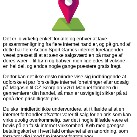
Det er jo virkelig enkelt for alle og enhver at lave
prissammenligning fra flere internet handler, og på grund af
dette har flere Action Sport Games internet foretagender
været presset til at at sænke salgsværdien på mange af
deres varer – til børn og babyer, men ligeledes til voksne –
en hel del, og endda nogle gange præstere gratis fragt.
Derfor kan det ikke desto mindre vise sig indbringende at
udforske et par forskellige internet forretninger efter udsalg
på Magasin til CZ Scorpion Vz61 Manuel forinden du
gennemfører din handel, så man er usvigeligt sikker på at
opnå den prisbilligste pris.
Du skal imidlertid ikke undervurdere, at i tilfælde af at en
internet forhandler afsætter varer til salg for en pris som kan
virke utrolig overkommelig, bør det i nogle tilfælde være et
bevis på en falsk internet virksomhed. Køb med gængse
betalingskort er i hvert fald omfavnet af en anordning, som
forsvarer dig imod fup internet forretninger.