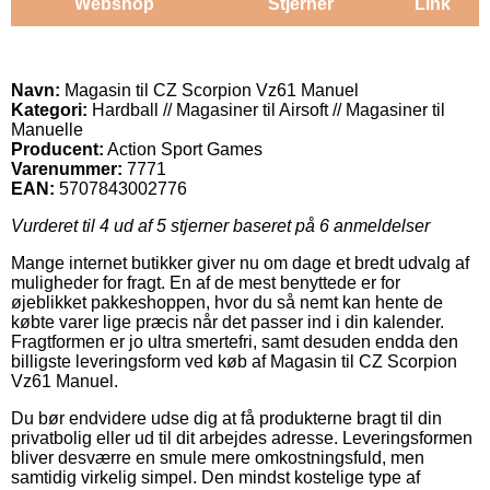
Webshop
Stjerner
Link
Navn:
Magasin til CZ Scorpion Vz61 Manuel
Kategori:
Hardball // Magasiner til Airsoft // Magasiner til
Manuelle
Producent:
Action Sport Games
Varenummer:
7771
EAN:
5707843002776
Vurderet til
4
ud af 5 stjerner baseret på
6
anmeldelser
Mange internet butikker giver nu om dage et bredt udvalg af
muligheder for fragt. En af de mest benyttede er for
øjeblikket pakkeshoppen, hvor du så nemt kan hente de
købte varer lige præcis når det passer ind i din kalender.
Fragtformen er jo ultra smertefri, samt desuden endda den
billigste leveringsform ved køb af Magasin til CZ Scorpion
Vz61 Manuel.
Du bør endvidere udse dig at få produkterne bragt til din
privatbolig eller ud til dit arbejdes adresse. Leveringsformen
bliver desværre en smule mere omkostningsfuld, men
samtidig virkelig simpel. Den mindst kostelige type af