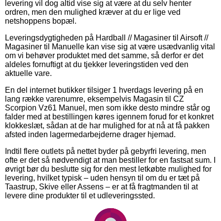
levering vil dog altid vise sig at være at du selv henter
ordren, men den mulighed kræver at du er lige ved
netshoppens bopæl.
Leveringsdygtigheden på Hardball // Magasiner til Airsoft //
Magasiner til Manuelle kan vise sig at være usædvanlig vital
om vi behøver produktet med det samme, så derfor er det
aldeles fornuftigt at du tjekker leveringstiden ved den
aktuelle vare.
En del internet butikker tilsiger 1 hverdags levering på en
lang række varenumre, eksempelvis Magasin til CZ
Scorpion Vz61 Manuel, men som ikke desto mindre står og
falder med at bestillingen køres igennem forud for et konkret
klokkeslæt, sådan at de har mulighed for at nå at få pakken
afsted inden lagermedarbejderne drager hjemad.
Indtil flere outlets på nettet byder på gebyrfri levering, men
ofte er det så nødvendigt at man bestiller for en fastsat sum. I
øvrigt bør du beslutte sig for den mest letkøbte mulighed for
levering, hvilket typisk – uden hensyn til om du er tæt på
Taastrup, Skive eller Assens – er at få fragtmanden til at
levere dine produkter til et udleveringssted.