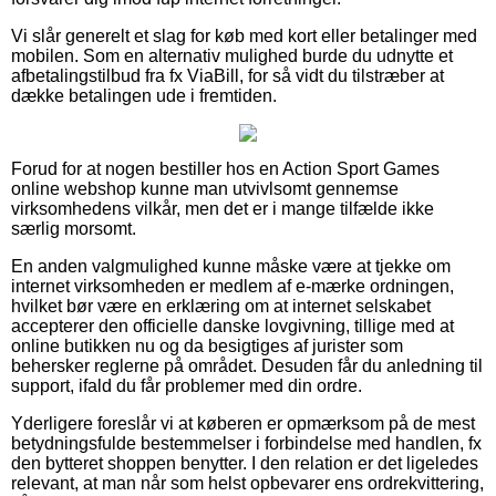
Vi slår generelt et slag for køb med kort eller betalinger med
mobilen. Som en alternativ mulighed burde du udnytte et
afbetalingstilbud fra fx ViaBill, for så vidt du tilstræber at
dække betalingen ude i fremtiden.
Forud for at nogen bestiller hos en Action Sport Games
online webshop kunne man utvivlsomt gennemse
virksomhedens vilkår, men det er i mange tilfælde ikke
særlig morsomt.
En anden valgmulighed kunne måske være at tjekke om
internet virksomheden er medlem af e-mærke ordningen,
hvilket bør være en erklæring om at internet selskabet
accepterer den officielle danske lovgivning, tillige med at
online butikken nu og da besigtiges af jurister som
behersker reglerne på området. Desuden får du anledning til
support, ifald du får problemer med din ordre.
Yderligere foreslår vi at køberen er opmærksom på de mest
betydningsfulde bestemmelser i forbindelse med handlen, fx
den bytteret shoppen benytter. I den relation er det ligeledes
relevant, at man når som helst opbevarer ens ordrekvittering,