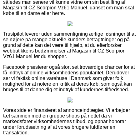
således man senere vil kunne vidne om sin bestilling af
Magasin til CZ Scorpion Vz61 Manuel, uanset om man skal
købe til en dame eller herre.
Trustpilot leverer uden sammenligning ærlige løsninger til at
se nøjere på mange aktuelle kunders betragtninger og på
grund af dette kan det være til hjælp, at du efterforsker
webbutikkens bedømmelser af Magasin til CZ Scorpion
Vz61 Manuel før du shopper.
Facebook præsterer også stort set troværdige chancer for at
få indtryk af online virksomhedens popularitet. Derudover
ser vi faktisk online varehuse i Danmark som giver folk
mulighed for at notere en kritik af deres køb, som også kan
bruges til at danne dig et indtryk af kundernes tilfredshed.
Vores side er finansieret af annonceindtægter. Vi arbejder
tæt sammen med en gruppe shops på nettet da vi
markedsfører virksomhedernes tilbud, og opnår honorar
under forudsætning af at vores brugere fuldfører en
transaktion.