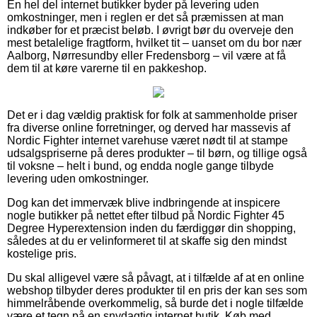
En hel del internet butikker byder på levering uden
omkostninger, men i reglen er det så præmissen at man
indkøber for et præcist beløb. I øvrigt bør du overveje den
mest betalelige fragtform, hvilket tit – uanset om du bor nær
Aalborg, Nørresundby eller Fredensborg – vil være at få
dem til at køre varerne til en pakkeshop.
Det er i dag vældig praktisk for folk at sammenholde priser
fra diverse online forretninger, og derved har massevis af
Nordic Fighter internet varehuse været nødt til at stampe
udsalgspriserne på deres produkter – til børn, og tillige også
til voksne – helt i bund, og endda nogle gange tilbyde
levering uden omkostninger.
Dog kan det immervæk blive indbringende at inspicere
nogle butikker på nettet efter tilbud på Nordic Fighter 45
Degree Hyperextension inden du færdiggør din shopping,
således at du er velinformeret til at skaffe sig den mindst
kostelige pris.
Du skal alligevel være så påvagt, at i tilfælde af at en online
webshop tilbyder deres produkter til en pris der kan ses som
himmelråbende overkommelig, så burde det i nogle tilfælde
være et tegn på en snydagtig internet butik. Køb med