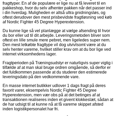
fragttyper. En af de populære er lige nu at få leveret til en
pakkeshop, hvor du selv afhenter pakken når det passer ind
i din hverdag. Muligheden er altså ultra gnidningsløs, og
oftest derudover den mest prisbevidste fragtløsning ved køb
af Nordic Fighter 45 Degree Hyperextension.
Du kunne lige så vel planlægge at vælge afsending til hvor
du bor eller ud til dit arbejde. Leveringsmetoden bliver som
oftest en lille smule mere pebret, men ligeledes super nem.
Den mest letkøbte fragttype vil dog utvivlsomt være at du
selv henter varerne, hvilket stiller krav om at du bor lige ved
internet virksomhedens lager.
Fragtperioden på Træningsudstyr er naturligvis super vigtig i
tilfælde af at man skal bruge ordren omgående, så derfor er
det fuldkommen passende at du studerer den estimerede
leveringsdato på den vedkommende vare.
En masse internet butikker udlover 1 dags fragt på deres
favorit varer, eksempelvis Nordic Fighter 45 Degree
Hyperextension, men vær obs på at det betinges af at
transaktionen realiseres inden et givent klokkeslæt, sådan at
de har udsigt til at kunne nå at få varerne skippet afsted
inden logistikpersonalet har fri.