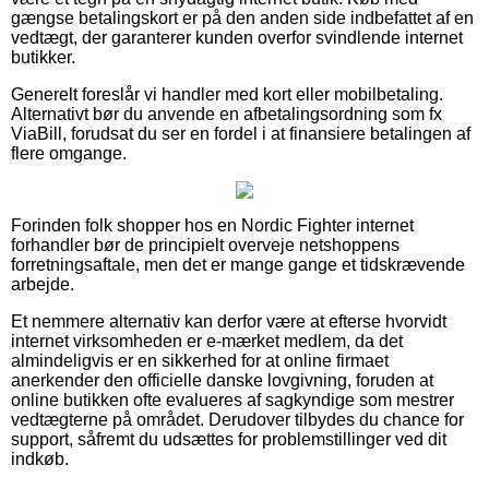
gængse betalingskort er på den anden side indbefattet af en
vedtægt, der garanterer kunden overfor svindlende internet
butikker.
Generelt foreslår vi handler med kort eller mobilbetaling.
Alternativt bør du anvende en afbetalingsordning som fx
ViaBill, forudsat du ser en fordel i at finansiere betalingen af
flere omgange.
Forinden folk shopper hos en Nordic Fighter internet
forhandler bør de principielt overveje netshoppens
forretningsaftale, men det er mange gange et tidskrævende
arbejde.
Et nemmere alternativ kan derfor være at efterse hvorvidt
internet virksomheden er e-mærket medlem, da det
almindeligvis er en sikkerhed for at online firmaet
anerkender den officielle danske lovgivning, foruden at
online butikken ofte evalueres af sagkyndige som mestrer
vedtægterne på området. Derudover tilbydes du chance for
support, såfremt du udsættes for problemstillinger ved dit
indkøb.