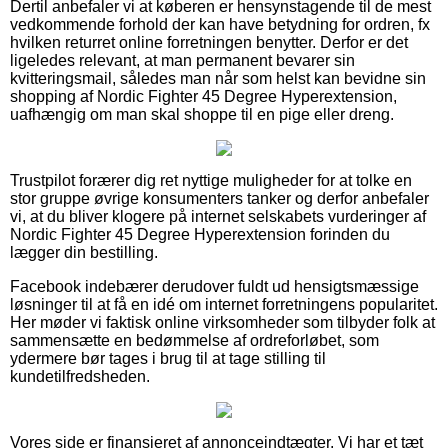
Dertil anbefaler vi at køberen er hensynstagende til de mest
vedkommende forhold der kan have betydning for ordren, fx
hvilken returret online forretningen benytter. Derfor er det
ligeledes relevant, at man permanent bevarer sin
kvitteringsmail, således man når som helst kan bevidne sin
shopping af Nordic Fighter 45 Degree Hyperextension,
uafhængig om man skal shoppe til en pige eller dreng.
Trustpilot forærer dig ret nyttige muligheder for at tolke en
stor gruppe øvrige konsumenters tanker og derfor anbefaler
vi, at du bliver klogere på internet selskabets vurderinger af
Nordic Fighter 45 Degree Hyperextension forinden du
lægger din bestilling.
Facebook indebærer derudover fuldt ud hensigtsmæssige
løsninger til at få en idé om internet forretningens popularitet.
Her møder vi faktisk online virksomheder som tilbyder folk at
sammensætte en bedømmelse af ordreforløbet, som
ydermere bør tages i brug til at tage stilling til
kundetilfredsheden.
Vores side er finansieret af annonceindtægter. Vi har et tæt