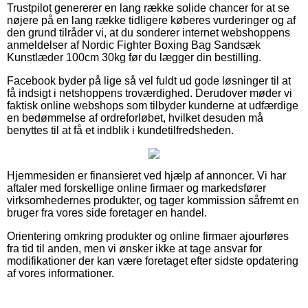
Trustpilot genererer en lang række solide chancer for at se
nøjere på en lang række tidligere køberes vurderinger og af
den grund tilråder vi, at du sonderer internet webshoppens
anmeldelser af Nordic Fighter Boxing Bag Sandsæk
Kunstlæder 100cm 30kg før du lægger din bestilling.
Facebook byder på lige så vel fuldt ud gode løsninger til at
få indsigt i netshoppens troværdighed. Derudover møder vi
faktisk online webshops som tilbyder kunderne at udfærdige
en bedømmelse af ordreforløbet, hvilket desuden må
benyttes til at få et indblik i kundetilfredsheden.
Hjemmesiden er finansieret ved hjælp af annoncer. Vi har
aftaler med forskellige online firmaer og markedsfører
virksomhedernes produkter, og tager kommission såfremt en
bruger fra vores side foretager en handel.
Orientering omkring produkter og online firmaer ajourføres
fra tid til anden, men vi ønsker ikke at tage ansvar for
modifikationer der kan være foretaget efter sidste opdatering
af vores informationer.