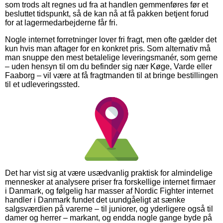
som trods alt regnes ud fra at handlen gemmenføres før et
besluttet tidspunkt, så de kan nå at få pakken betjent forud
for at lagermedarbejderne får fri.
Nogle internet forretninger lover fri fragt, men ofte gælder det
kun hvis man aftager for en konkret pris. Som alternativ må
man snuppe den mest betalelige leveringsmanér, som gerne
– uden hensyn til om du befinder sig nær Køge, Varde eller
Faaborg – vil være at få fragtmanden til at bringe bestillingen
til et udleveringssted.
Det har vist sig at være usædvanlig praktisk for almindelige
mennesker at analysere priser fra forskellige internet firmaer
i Danmark, og følgelig har masser af Nordic Fighter internet
handler i Danmark fundet det uundgåeligt at sænke
salgsværdien på varerne – til juniorer, og yderligere også til
damer og herrer – markant, og endda nogle gange byde på