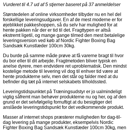
Vurderet til
4.7
ud af 5 stjerner baseret på
37
anmeldelser
Størstedelen af online virksomheder tilbyder nu en hel del
forskellige leveringsudgaver. En af de mest moderne er for
øjeblikket pakkeshoppen, så du selv har mulighed for at
hente pakken når der er tid til det. Fragttypen er altså
ekstremt ligetil, og mange gange tilmed den mest betalelige
leveringsversion ved køb af Nordic Fighter Boxing Bag
Sandsæk Kunstlæder 100cm 30kg.
Du burde på samme måde prøve at få varerne bragt til hvor
du bor eller til dit arbejde. Fragtmetoden bliver typisk en
anelse dyrere, men endvidere ret uproblematisk. Den mindst
kostelige metode til levering vil dog til enhver tid være at
hente produkterne selv, men det står og falder med at du
befinder dig tæt på internet selskabets tilholdssted.
Leveringstidspunktet på Træningsudstyr er jo ualmindeligt
vigtig såfremt man behøver produkterne nu og her, og af den
grund er det selvfølgelig fornuftigt at du besigtiger det
anslåede leveringstidspunkt for det vedkommende produkt.
Masser af internet shops præsterer muligheden for dag-til-
dag levering på mange produkter, eksempelvis Nordic
Fighter Boxing Bag Sandsæk Kunstlæder 100cm 30kg, men