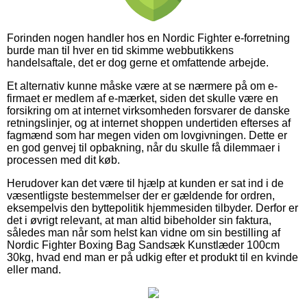
Forinden nogen handler hos en Nordic Fighter e-forretning
burde man til hver en tid skimme webbutikkens
handelsaftale, det er dog gerne et omfattende arbejde.
Et alternativ kunne måske være at se nærmere på om e-
firmaet er medlem af e-mærket, siden det skulle være en
forsikring om at internet virksomheden forsvarer de danske
retningslinjer, og at internet shoppen undertiden efterses af
fagmænd som har megen viden om lovgivningen. Dette er
en god genvej til opbakning, når du skulle få dilemmaer i
processen med dit køb.
Herudover kan det være til hjælp at kunden er sat ind i de
væsentligste bestemmelser der er gældende for ordren,
eksempelvis den byttepolitik hjemmesiden tilbyder. Derfor er
det i øvrigt relevant, at man altid bibeholder sin faktura,
således man når som helst kan vidne om sin bestilling af
Nordic Fighter Boxing Bag Sandsæk Kunstlæder 100cm
30kg, hvad end man er på udkig efter et produkt til en kvinde
eller mand.