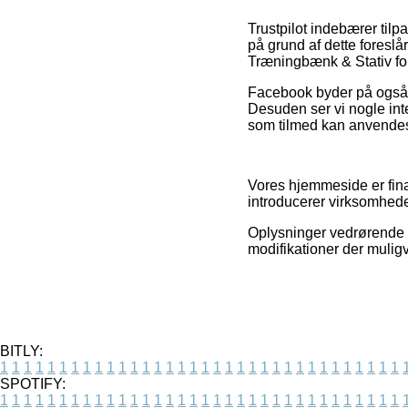
Trustpilot indebærer ti
på grund af dette foreslår
Træningbænk & Stativ for
Facebook byder på også r
Desuden ser vi nogle inte
som tilmed kan anvendes 
Vores hjemmeside er fina
introducerer virksomhede
Oplysninger vedrørende v
modifikationer der muligv
BITLY:
1
1
1
1
1
1
1
1
1
1
1
1
1
1
1
1
1
1
1
1
1
1
1
1
1
1
1
1
1
1
1
1
1
1
SPOTIFY:
1
1
1
1
1
1
1
1
1
1
1
1
1
1
1
1
1
1
1
1
1
1
1
1
1
1
1
1
1
1
1
1
1
1