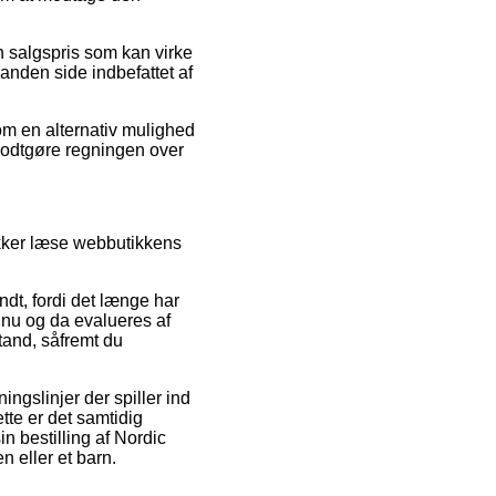
en salgspris som kan virke
anden side indbefattet af
Som en alternativ mulighed
 godtgøre regningen over
sikker læse webbutikkens
t, fordi det længe har
 nu og da evalueres af
and, såfremt du
ngslinjer der spiller ind
tte er det samtidig
n bestilling af Nordic
 eller et barn.