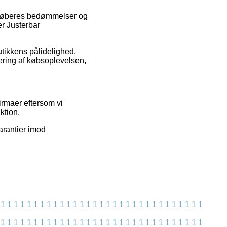
e køberes bedømmelser og
er Justerbar
tikkens pålidelighed.
dering af købsoplevelsen,
irmaer eftersom vi
ktion.
arantier imod
1
1
1
1
1
1
1
1
1
1
1
1
1
1
1
1
1
1
1
1
1
1
1
1
1
1
1
1
1
1
1
1
1
1
1
1
1
1
1
1
1
1
1
1
1
1
1
1
1
1
1
1
1
1
1
1
1
1
1
1
1
1