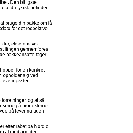
bel. Den billigste
af at du fysisk befinder
kal bruge din pakke om få
sdato for det respektive
dukter, eksempelvis
estillingen gennemføres
t de pakkeansatte tager
shopper for en konkret
n opholder sig ved
 udleveringssted.
 forretninger, og altså
riserne på produkterne –
 byde på levering uden
er efter rabat på Nordic
 om at modtage den