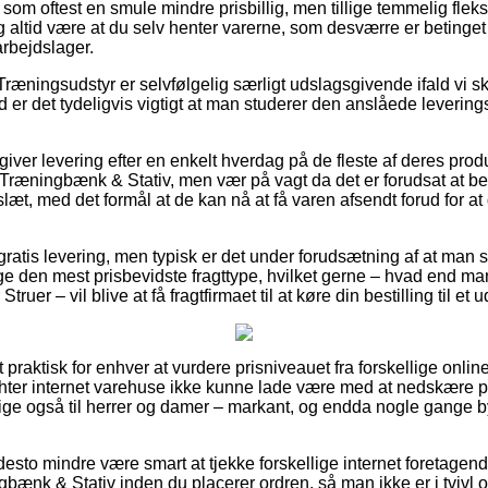
om oftest en smule mindre prisbillig, men tillige temmelig fleksi
og altid være at du selv henter varerne, som desværre er betinget 
rbejdslager.
Træningsudstyr er selvfølgelig særligt udslagsgivende ifald vi s
 er det tydeligvis vigtigt at man studerer den anslåede levering
 giver levering efter en enkelt hverdag på de fleste af deres pro
 Træningbænk & Stativ, men vær på vagt da det er forudsat at b
slæt, med det formål at de kan nå at få varen afsendt forud for a
gratis levering, men typisk er det under forudsætning af at man 
ge den mest prisbevidste fragttype, hvilket gerne – hvad end ma
ruer – vil blive at få fragtfirmaet til at køre din bestilling til et
praktisk for enhver at vurdere prisniveauet fra forskellige online
hter internet varehuse ikke kunne lade være med at nedskære p
illige også til herrer og damer – markant, og endda nogle gange
desto mindre være smart at tjekke forskellige internet foretagend
gbænk & Stativ inden du placerer ordren, så man ikke er i tvivl