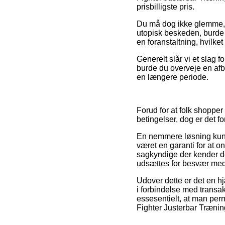
prisbilligste pris.
Du må dog ikke glemme, at 
utopisk beskeden, burde 
en foranstaltning, hvilk
Generelt slår vi et slag 
burde du overveje en afb
en længere periode.
Forud for at folk shoppe
betingelser, dog er det 
En nemmere løsning kunn
været en garanti for at o
sagkyndige der kender d
udsættes for besvær med
Udover dette er det en h
i forbindelse med transak
essesentielt, at man perm
Fighter Justerbar Træning