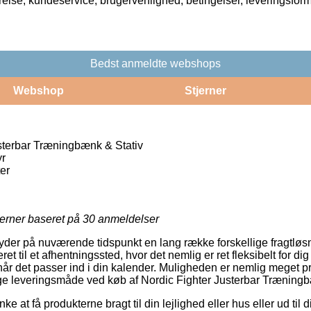
rrelse, kundeservice, brugervenlighed, betingelser, leveringsfor
Bedst anmeldte webshops
Webshop
Stjerner
sterbar Træningbænk & Stativ
r
er
jerner baseret på
30
anmeldelser
yder på nuværende tidspunkt en lang række forskellige fragtløs
eret til et afhentningssted, hvor det nemlig er ret fleksibelt for d
når det passer ind i din kalender. Muligheden er nemlig meget 
lige leveringsmåde ved køb af Nordic Fighter Justerbar Træningb
 at få produkterne bragt til din lejlighed eller hus eller ud til 