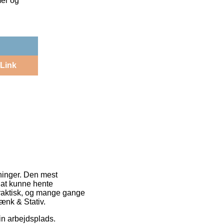
mer og
Link
ninger. Den mest
ig at kunne hente
praktisk, og mange gange
ænk & Stativ.
din arbejdsplads.