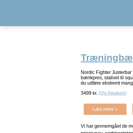
Træningbæn
Nordic Fighter Justerbar
bænkpres, stativet til s
du udføre ekstremt mange
3499
kr.
(Vis fragtpris)
Læs mere »
Vi har gennemgået de mes