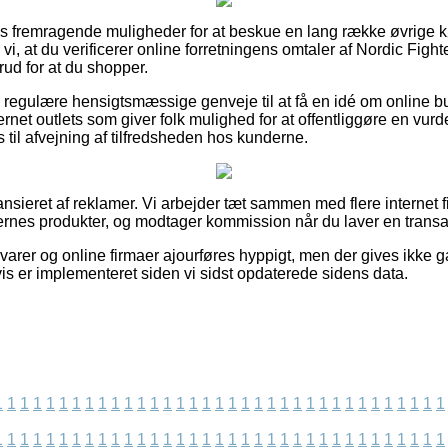
lpas fremragende muligheder for at beskue en lang række øvrig
 vi, at du verificerer online forretningens omtaler af Nordic Fight
ud for at du shopper.
egulære hensigtsmæssige genveje til at få en idé om online bu
rnet outlets som giver folk mulighed for at offentliggøre en vur
til afvejning af tilfredsheden hos kunderne.
nsieret af reklamer. Vi arbejder tæt sammen med flere internet f
rnes produkter, og modtager kommission når du laver en transa
arer og online firmaer ajourføres hyppigt, men der gives ikke g
is er implementeret siden vi sidst opdaterede sidens data.
1
1
1
1
1
1
1
1
1
1
1
1
1
1
1
1
1
1
1
1
1
1
1
1
1
1
1
1
1
1
1
1
1
1
1
1
1
1
1
1
1
1
1
1
1
1
1
1
1
1
1
1
1
1
1
1
1
1
1
1
1
1
1
1
1
1
1
1
1
1