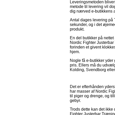
Leveringsmetoden bliver s
metode til levering vil d
dig nærved e-butikkens a
Antal dages levering på 
sekunder, og i det øjemed
produkt.
En del butikker på nettet
Nordic Fighter Justerbar
forinden et givent klokke
hjem.
Nogle få e-butikker yder 
pris. Ellers må du udvæl
Kolding, Svendborg eller St
Det er efterhånden yderst 
har masser af Nordic Fig
til piger og drenge, og t
gebyr.
Trods dette kan det ikke 
Fighter Justerbar Trænin