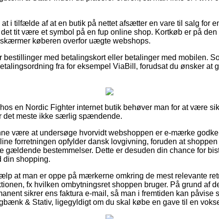
i tilfælde af at en butik på nettet afsætter en vare til salg for 
det tit være et symbol på en fup online shop. Kortkøb er på den 
et skærmer køberen overfor uægte webshops.
for bestillinger med betalingskort eller betalinger med mobilen. 
etalingsordning fra for eksempel ViaBill, forudsat du ønsker at
r hos en Nordic Fighter internet butik behøver man for at være 
for det meste ikke særlig spændende.
e være at undersøge hvorvidt webshoppen er e-mærke godkend
nline forretningen opfylder dansk lovgivning, foruden at shoppen
e gældende bestemmelser. Dette er desuden din chance for bist
 din shopping.
jælp at man er oppe på mærkerne omkring de mest relevante retni
tionen, fx hvilken ombytningsret shoppen bruger. På grund af de
anent sikrer ens faktura e-mail, så man i fremtiden kan påvise si
bænk & Stativ, ligegyldigt om du skal købe en gave til en voksen