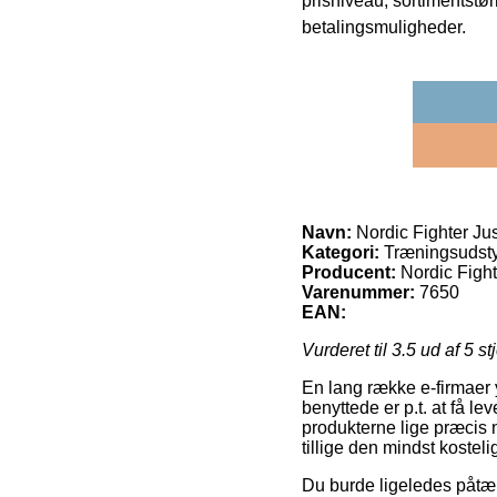
prisniveau, sortimentstø
betalingsmuligheder.
Navn:
Nordic Fighter Ju
Kategori:
Træningsudsty
Producent:
Nordic Fight
Varenummer:
7650
EAN:
Vurderet til
3.5
ud af 5 st
En lang række e-firmaer 
benyttede er p.t. at få lev
produkterne lige præcis 
tillige den mindst koste
Du burde ligeledes påtænke